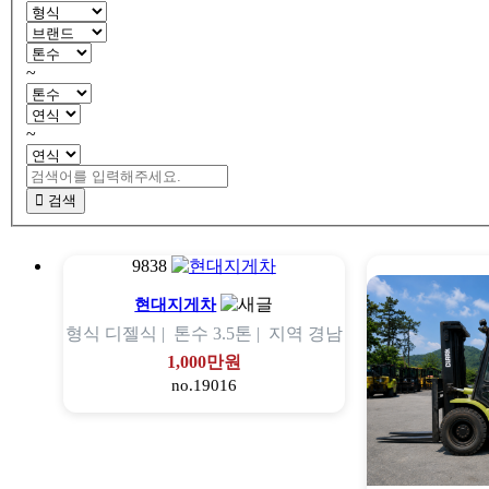
~
~
검색
9838
현대지게차
형식
디젤식 |
톤수
3.5톤 |
지역
경남
1,000만원
no.19016