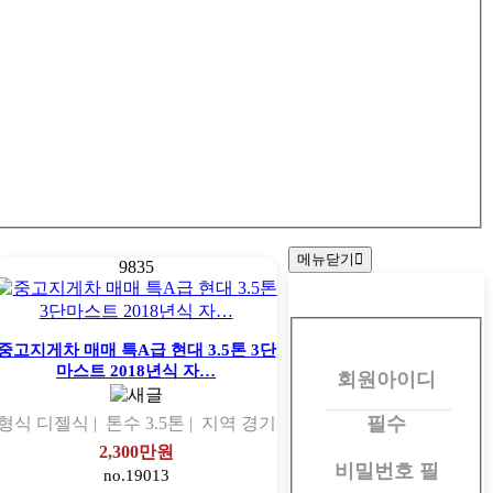
메뉴닫기
9835
회
원
중고지게차 매매 특A급 현대 3.5톤 3단
마스트 2018년식 자…
회원아이디
로
그
필수
형식
디젤식 |
톤수
3.5톤 |
지역
경기
인
2,300만원
비밀번호
필
no.19013