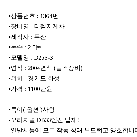
▪︎상품번호 : 1364번
▪︎장비명 : 디젤지게차
▪︎제작사 : 두산
▪︎톤수 : 2.5톤
▪︎모델명 : D25S-3
▪︎연식 : 2004년식 (말소장비)
▪︎위치 : 경기도 화성
▪︎가격 : 1100만원
▪︎특이( 옵션 )사항 :
-오리지널 DB33엔진 탑재!
-일발시동에 모든 작동 상태 부드럽고 양호합니