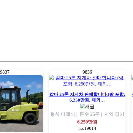
9837
9836
칼마 25톤 지게차 판매합니다.(람 포함:
6,250만원, 제외…
형식
디젤식 |
톤수
25톤 |
지역
경기
6,250만원
no.19014