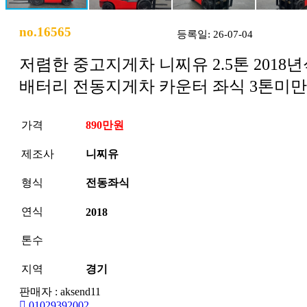
no.16565
등록일: 26-07-04
저렴한 중고지게차 니찌유 2.5톤 2018
배터리 전동지게차 카운터 좌식 3톤미만
가격
890만원
제조사
니찌유
형식
전동좌식
연식
2018
톤수
지역
경기
판매자 : aksend11
01029392002