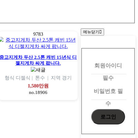
메뉴닫기
9783
회
원
중고지게차 두산 2.5톤 캐빈 15년식 디
젤지게차 싸게 팝니다.
회원아이디
로
그
필수
형식
디젤식 |
톤수
|
지역
경기
인
1,580만원
비밀번호
필
no.18906
수