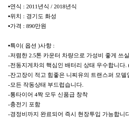
▪︎연식 : 2011년식 / 2018년식
▪︎위치 : 경기도 화성
▪︎가격 : 890만원
▪︎특이( 옵션 )사항 :
-저렴한 2.5톤 카운터 차량으로 가성비 좋게 쓰실
-전동지게차의 핵심인 배터리 상태 우수합니다. (
-잔고장이 적고 힘좋은 니찌유의 트랜스퍼 모델
-모든 작동상태 부드럽습니다.
-통타이어 4짝 모두 신품급 창착
-충전기 포함
-경정비까지 완료되어 즉시 현장투입 가능합니다