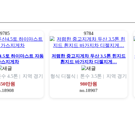
9785
9784
.5토 하이마스트 자동
저렴한 중고지게차 두산 3.5톤 힌지드
가스지게차
흰지드 바가지차 디젤지게…
톤수
4.5톤 |
지역
경기
형식
디젤식 |
톤수
3.5톤 |
지역
경기
,350만원
980만원
o.18908
no.18907