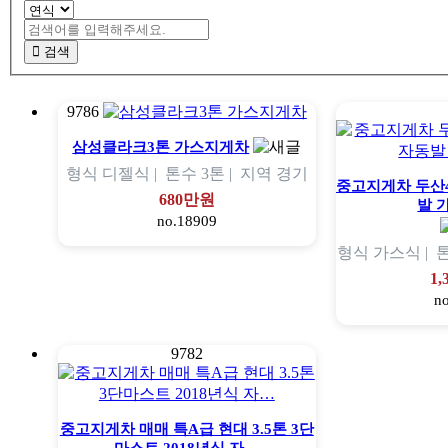
검색
9786
삼성클라크3톤 가스지게차
형식
디젤식 |
톤수
3톤 |
지역
경기
중고지게차 두산4
680만원
발 
no.18909
형식
가스식 |
1
n
9782
중고지게차 매매 특A급 현대 3.5톤 3단