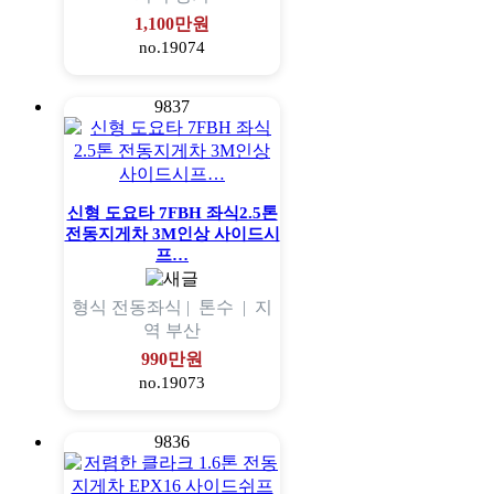
1,100만원
no.19074
9837
신형 도요타 7FBH 좌식2.5톤
전동지게차 3M인상 사이드시
프…
형식
전동좌식 |
톤수
|
지
역
부산
990만원
no.19073
9836