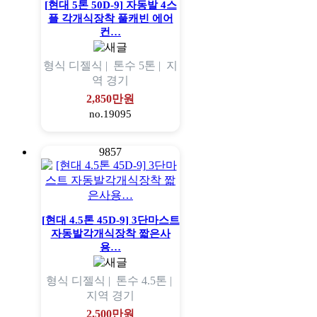
[현대 5톤 50D-9] 자동발 4스
플 각개식장착 풀캐빈 에어
컨…
형식
디젤식 |
톤수
5톤 |
지
역
경기
2,850만원
no.19095
9857
[현대 4.5톤 45D-9] 3단마스트
자동발각개식장착 짧은사
용…
형식
디젤식 |
톤수
4.5톤 |
지역
경기
2,500만원