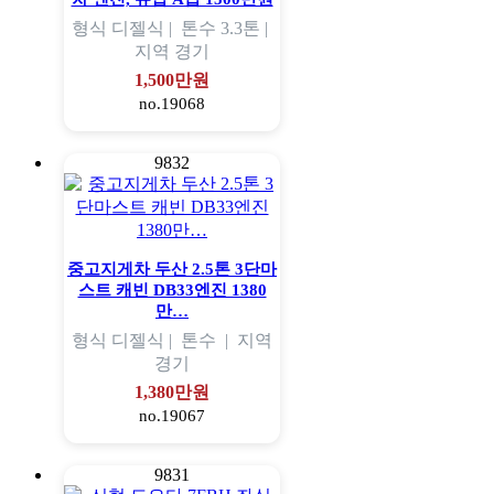
형식
디젤식 |
톤수
3.3톤 |
지역
경기
1,500만원
no.19068
9832
중고지게차 두산 2.5톤 3단마
스트 캐빈 DB33엔진 1380
만…
형식
디젤식 |
톤수
|
지역
경기
1,380만원
no.19067
9831