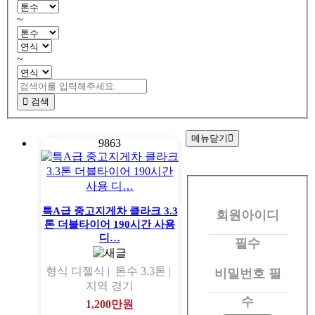
~
~
검색
메뉴닫기
9863
회
원
특A급 중고지게차 클라크 3.3
회원아이디
로
톤 더블타이어 190시간 사용
그
디…
필수
인
형식
디젤식 |
톤수
3.3톤 |
비밀번호
필
지역
경기
수
1,200만원