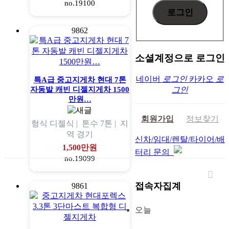
no.19100
9862
소셜계정으로 로그인
네이버
로그인
카카오
로
특A급 중고지게차 현대 7톤
자동발 캐빈 디젤지게차 1500
그인
만원…
회원가입
정보찾기
형식
디젤식 |
톤수
7톤 |
지
역
경기
신차/임대/렌탈/타이어/배
1,500만원
터리 문의
no.19099
접속자집계
9861
오늘