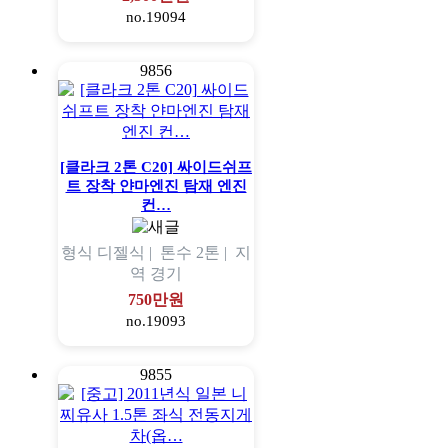
no.19094
9856
[클라크 2톤 C20] 싸이드쉬프
트 장착 얀마엔진 탐재 엔진
컨…
형식
디젤식 |
톤수
2톤 |
지
역
경기
750만원
no.19093
9855