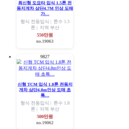
최신형 도요타 입식 1.5톤 전
동지게차 삼단4.7M 인상 도매
가…
형식
전동입식 |
톤수
1.5
톤 |
지역
부산
550만원
no.19063
9827
신형 TCM 입식 1.8톤 전동지
게차 삼단4.8m인상 도매 초
특…
형식
전동입식 |
톤수
1.8
톤 |
지역
부산
500만원
no.19062