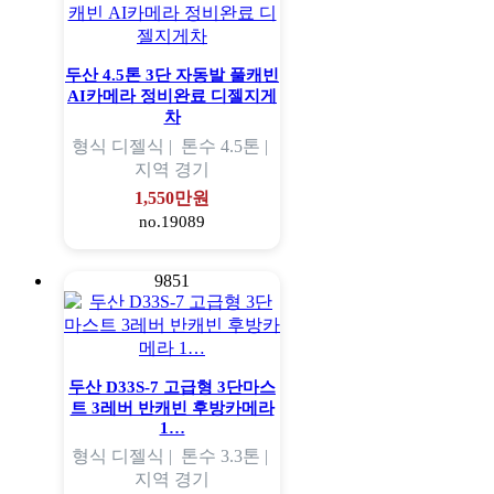
두산 4.5톤 3단 자동발 풀캐빈
AI카메라 정비완료 디젤지게
차
형식
디젤식 |
톤수
4.5톤 |
지역
경기
1,550만원
no.19089
9851
두산 D33S-7 고급형 3단마스
트 3레버 반캐빈 후방카메라
1…
형식
디젤식 |
톤수
3.3톤 |
지역
경기