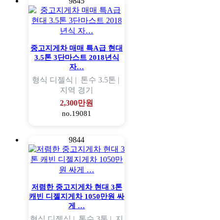
9845
중고지게차 매매 특A급 현대
3.5톤 3단마스트 2018년식
자…
형식
디젤식 |
톤수
3.5톤 |
지역
경기
2,300만원
no.19081
9844
저렴한 중고지게차 현대 3톤
캐빈 디젤지게차 1050만원 싸
게 …
형식
디젤식 |
톤수
3톤 |
지