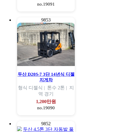
no.19091
9853
두산 D20S-7 3단 14년식 디젤
지게차
형식
디젤식 |
톤수
2톤 |
지
역
경기
1,200만원
no.19090
9852