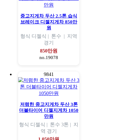
중고지게차 두산 2.5톤 습식
브레이크 디젤지게차 850만
원
형식
디젤식 |
톤수
|
지역
경기
850만원
no.19078
9841
저렴한 중고지게차 두산 3톤
더블타이어 디젤지게차 1050
만원
형식
디젤식 |
톤수
3톤 |
지
역
경기
1,050만원