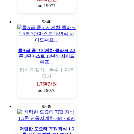
no.19077
9840
특A급 중고지게차 클라크 2.5
톤 3단마스트 18년식 사이드
쉬프…
형식
디젤식 |
톤수
|
지역
경기
1,750만원
no.19076
9839
저렴한 도요타 7FB 좌식 1.5