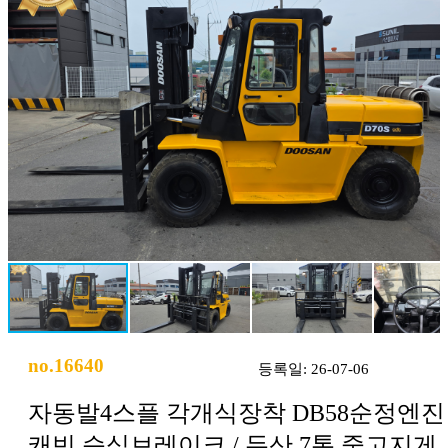
no.16640
등록일: 26-07-06
자동발4스플 각개식장착 DB58순정엔진
캐빈 습식브레이크 / 두산 7톤 중고지게