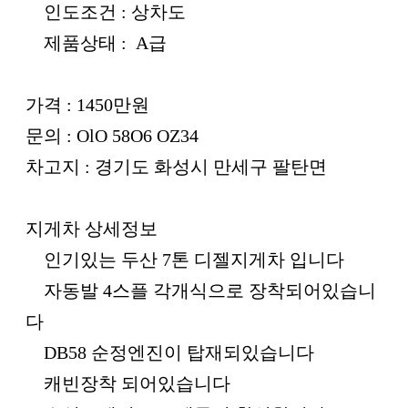
인도조건 : 상차도
제품상태 : A급
가격 : 1450만원
문의 : OlO 58O6 OZ34
차고지 : 경기도 화성시 만세구 팔탄면
지게차 상세정보
인기있는 두산 7톤 디젤지게차 입니다
자동발 4스플 각개식으로 장착되어있습니
다
DB58 순정엔진이 탑재되있습니다
캐빈장착 되어있습니다