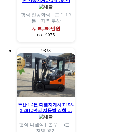
톤 전동지게차 3M 750만
형식
전동좌식 |
톤수
1.5
톤 |
지역
부산
7,500,000만원
no.19075
9838
두산 1.5톤 디젤지게차 D15S-
5 2012년식 자동발 장착 …
형식
디젤식 |
톤수
1.5톤 |
지역
경기