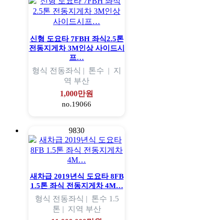
신형 도요타 7FBH 좌식2.5톤
전동지게차 3M인상 사이드시
프…
형식
전동좌식 |
톤수
|
지
역
부산
1,000만원
no.19066
9830
새차급 2019년식 도요타 8FB
1.5톤 좌식 전동지게차 4M…
형식
전동좌식 |
톤수
1.5
톤 |
지역
부산