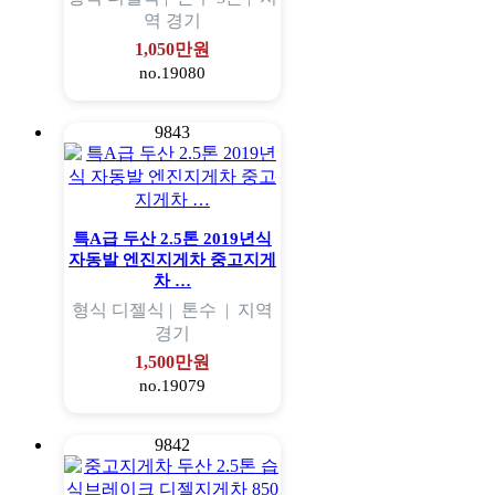
역
경기
1,050만원
no.19080
9843
특A급 두산 2.5톤 2019년식
자동발 엔진지게차 중고지게
차 …
형식
디젤식 |
톤수
|
지역
경기
1,500만원
no.19079
9842