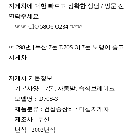
본문
지게차에 대한 빠르고 정확한 상담 / 방문 전
연락주세요.
☞☞ OlO 58O6 O234 ☜☜
☞ 298번 [두산 7톤 D70S-3] 7톤 노랭이 중고
지게차
지게차 기본정보
기본사양 : 7톤, 자동발, 습식브레이크
모델명 : D70S-3
제품분류 : 건설중장비 / 디젤지게차
제조사 : 두산
년식 : 2002년식