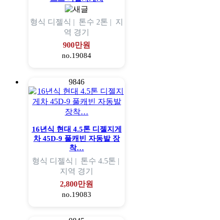
형식
디젤식 |
톤수
2톤 |
지
역
경기
900만원
no.19084
9846
16년식 현대 4.5톤 디젤지게
차 45D-9 풀캐빈 자동발 장
착…
형식
디젤식 |
톤수
4.5톤 |
지역
경기
2,800만원
no.19083