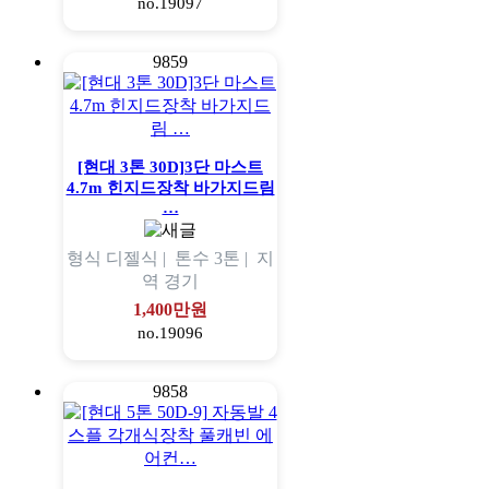
no.19097
9859
[현대 3톤 30D]3단 마스트
4.7m 힌지드장착 바가지드림
…
형식
디젤식 |
톤수
3톤 |
지
역
경기
1,400만원
no.19096
9858