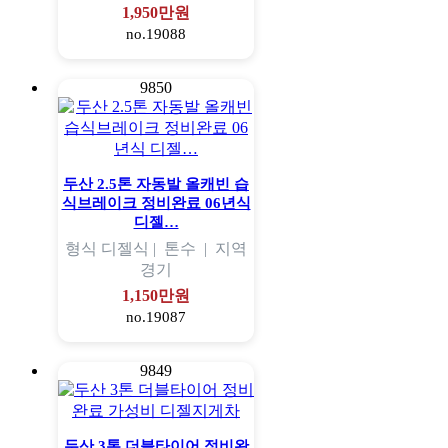
1,950만원
no.19088
9850
두산 2.5톤 자동발 올캐빈 습
식브레이크 정비완료 06년식
디젤…
형식
디젤식 |
톤수
|
지역
경기
1,150만원
no.19087
9849
두산 3톤 더블타이어 정비완