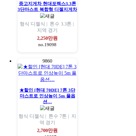
중고지게차 현대포렉스3.3톤
3단마스트 복합형 디젤지게차
형식
디젤식 |
톤수
3.3톤 |
지역
경기
2,250만원
no.19098
9860
★할인 [현대 70DE] 7톤 3단
마스트로 인상높이 5m 풀옵
션…
형식
디젤식 |
톤수
7톤 |
지
역
경기
2,700만원