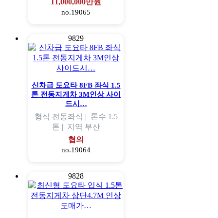
11,000,000만원
no.19065
9829
신차급 도요타 8FB 좌식 1.5
톤 전동지게차 3M인상 사이
드시…
형식
전동좌식 |
톤수
1.5
톤 |
지역
부산
협의
no.19064
9828