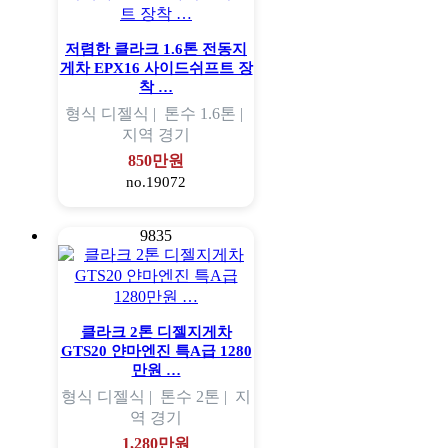
저렴한 클라크 1.6톤 전동지
게차 EPX16 사이드쉬프트 장
착 …
형식
디젤식 |
톤수
1.6톤 |
지역
경기
850만원
no.19072
9835
클라크 2톤 디젤지게차
GTS20 얀마엔진 특A급 1280
만원 …
형식
디젤식 |
톤수
2톤 |
지
역
경기
1,280만원