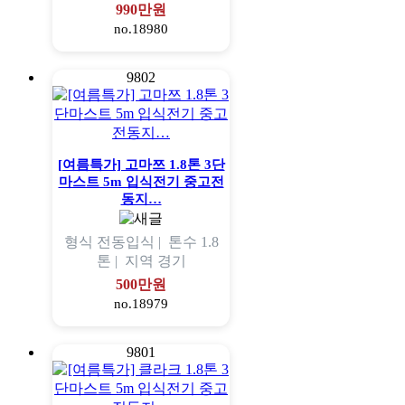
990만원
no.18980
9802
[여름특가] 고마쯔 1.8톤 3단
마스트 5m 입식전기 중고전
동지…
형식
전동입식 |
톤수
1.8
톤 |
지역
경기
500만원
no.18979
9801