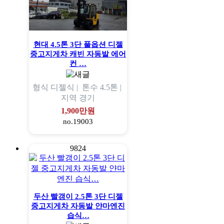
현대 4.5톤 3단 풀옵션 디젤
중고지게차 캐빈 자동발 에어
컨 …
형식
디젤식 |
톤수
4.5톤 |
지역
경기
1,900만원
no.19003
9824
두산 빨갱이 2.5톤 3단 디젤
중고지게차 자동발 얀마엔진
습식…