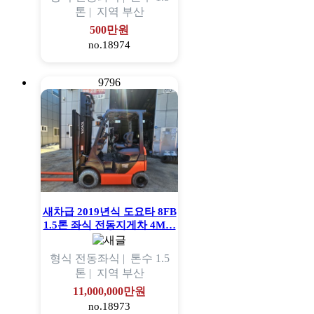
톤 |
지역
부산
500만원
no.18974
9796
새차급 2019년식 도요타 8FB
1.5톤 좌식 전동지게차 4M…
형식
전동좌식 |
톤수
1.5
톤 |
지역
부산
11,000,000만원
no.18973