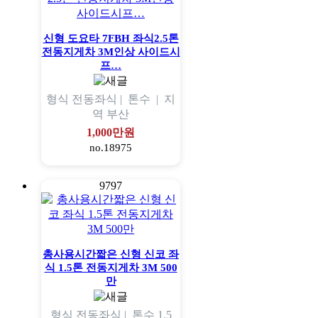
신형 도요타 7FBH 좌식2.5톤
전동지게차 3M인상 사이드시
프…
형식
전동좌식 |
톤수
|
지
역
부산
1,000만원
no.18975
9797
총사용시간짧은 신형 신코 좌
식 1.5톤 전동지게차 3M 500
만
형식
전동좌식 |
톤수
1.5