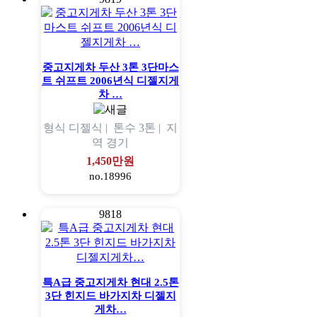
중고지게차 두산 3톤 3단마스
트 쉬프트 2006년식 디젤지게
차 …
형식
디젤식 |
톤수
3톤 |
지
역
경기
1,450만원
no.18996
9818
특A급 중고지게차 현대 2.5톤
3단 힌지드 바가지차 디젤지
게차…