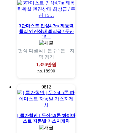
3단마스트 인상4.7m 제동력
확실 엔진상태 최상급 / 두산
15…
형식
디젤식 |
톤수
2톤 |
지
역
경기
1,350만원
no.18990
9812
[ 특가할인 ] 두산4.5톤 하이마
스트 자동발 가스지게차