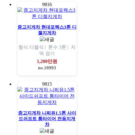
9816
중고지게차 현대포렉스3톤 디
젤지게차
형식
디젤식 |
톤수
3톤 |
지
역
경기
1,200만원
no.18993
9815
중고지게차 니찌유1.5톤 사이
드쉬프트 통타이어 전동지게
차