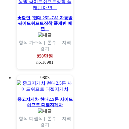
★할인 [현대 25L-7A] 자동발
싸이드쉬프트장착 풀캐빈 매
연…
형식
가스식 |
톤수
|
지역
경기
950만원
no.18981
9803
중고지게차 현대2.5톤 사이드
쉬프트 디젤지게차
형식
디젤식 |
톤수
|
지역
경기