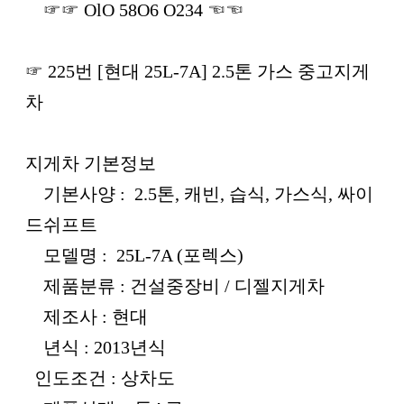
☞☞ OlO 58O6 O234 ☜☜
☞ 225번 [현대 25L-7A] 2.5톤 가스 중고지게
차
지게차 기본정보
기본사양 : 2.5톤, 캐빈, 습식, 가스식, 싸이
드쉬프트
모델명 : 25L-7A (포렉스)
제품분류 : 건설중장비 / 디젤지게차
제조사 : 현대
년식 : 2013년식
인도조건 : 상차도