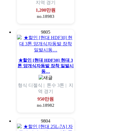
지역
경기
1,200만원
no.18983
9805
★할인 [현대 HDF30] 현대 3
톤 양개식자동발 장착 일발시
동…
형식
디젤식 |
톤수
3톤 |
지
역
경기
950만원
no.18982
9804