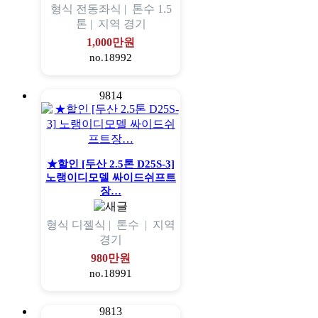
형식
전동좌식 |
톤수
1.5
톤 |
지역
경기
1,000만원
no.18992
9814
★할인 [두산 2.5톤 D25S-3]
노랭이디모델 싸이드쉬프트
장…
형식
디젤식 |
톤수
|
지역
경기
980만원
no.18991
9813