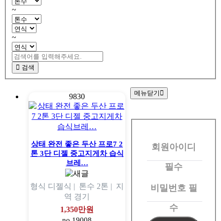
~
~
검색
메뉴닫기
9830
회
원
상태 완전 좋은 두산 프로7 2
회원아이디
로
톤 3단 디젤 중고지게차 습식
그
브레…
필수
인
형식
디젤식 |
톤수
2톤 |
지
비밀번호
필
역
경기
수
1,350만원
no.19008