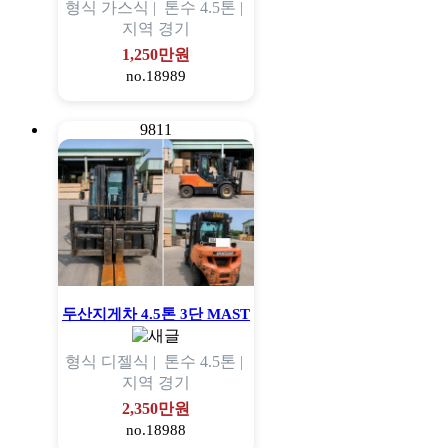
형식
가스식 |
톤수
4.5톤 |
지역
경기
1,250만원
no.18989
9811
두산지게차 4.5톤 3단 MAST
형식
디젤식 |
톤수
4.5톤 |
지역
경기
2,350만원
no.18988