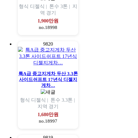
형식
디젤식 |
톤수
3톤 |
지
역
경기
1,900만원
no.18998
9820
특A급 중고지게차 두산 3.3톤
사이드쉬프트 17년식 디젤지
게차…
형식
디젤식 |
톤수
3.3톤 |
지역
경기
1,680만원
no.18997
9819