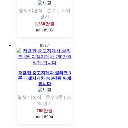
형식
디젤식 |
톤수
|
지역
경기
1,350만원
no.18995
9817
저렴한 중고지게차 클라크 3
톤 디젤지게차 780만원 싸게
팝니다
형식
디젤식 |
톤수
3톤 |
지
역
경기
780만원
no.18994