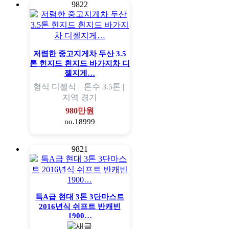
9822
저렴한 중고지게차 두산 3.5
톤 힌지드 흰지드 바가지차 디
젤지게…
형식
디젤식 |
톤수
3.5톤 |
지역
경기
980만원
no.18999
9821
특A급 현대 3톤 3단마스트
2016년식 쉬프트 반캐빈
1900…