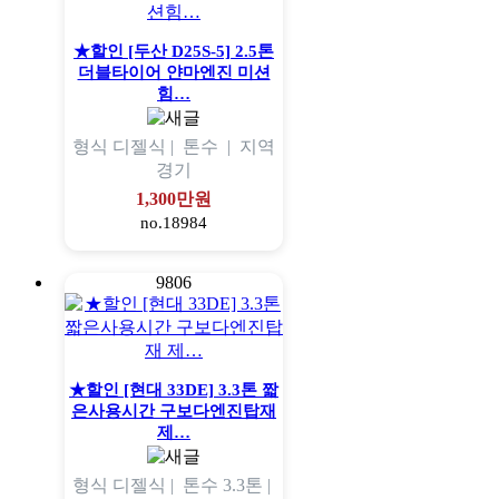
★할인 [두산 D25S-5] 2.5톤
더블타이어 얀마엔진 미션
힘…
형식
디젤식 |
톤수
|
지역
경기
1,300만원
no.18984
9806
★할인 [현대 33DE] 3.3톤 짧
은사용시간 구보다엔진탑재
제…
형식
디젤식 |
톤수
3.3톤 |