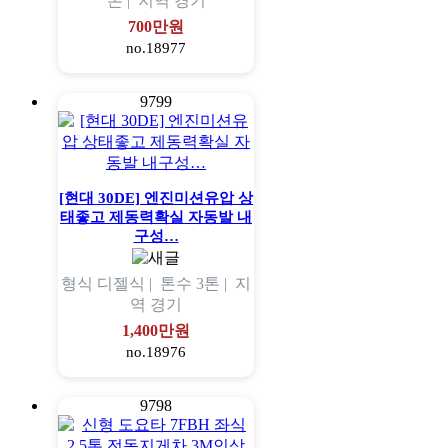
톤 |
지역
경기
700만원
no.18977
9799
[현대 30DE] 엔진미션유압 상
태좋고 제동력확실 자동발 내
구성…
형식
디젤식 |
톤수
3톤 |
지
역
경기
1,400만원
no.18976
9798