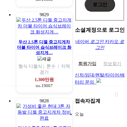
9829
소셜계정으로 로그인
네이버
로그인
카카오
로
두산 2.5톤 디젤 중고지게차
더블 타이어 습식브레이크 화
그인
성지게…
회원가입
정보찾기
형식
디젤식 |
톤수
|
지역
경기
신차/임대/렌탈/타이어/배
1,300만원
터리 문의
no.19007
접속자집계
9828
오늘