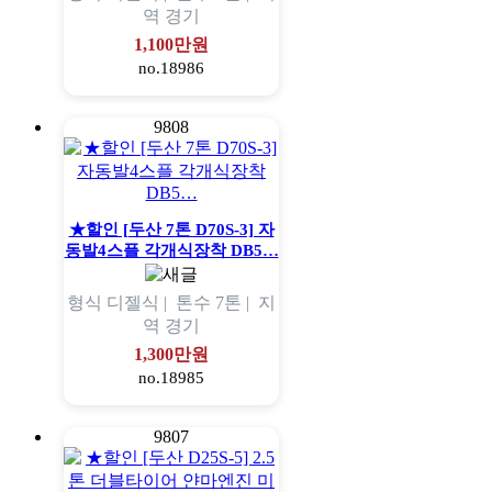
역
경기
1,100만원
no.18986
9808
★할인 [두산 7톤 D70S-3] 자
동발4스플 각개식장착 DB5…
형식
디젤식 |
톤수
7톤 |
지
역
경기
1,300만원
no.18985
9807