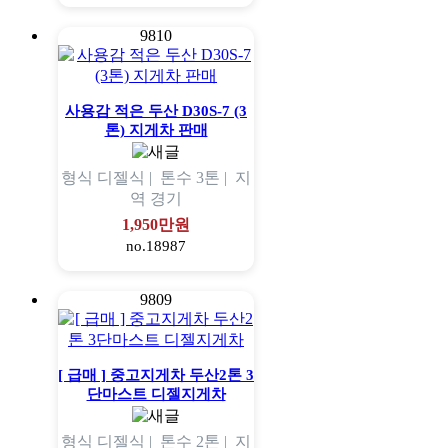
9810
사용감 적은 두산 D30S-7 (3
톤) 지게차 판매
형식
디젤식 |
톤수
3톤 |
지
역
경기
1,950만원
no.18987
9809
[ 급매 ] 중고지게차 두산2톤 3
단마스트 디젤지게차
형식
디젤식 |
톤수
2톤 |
지