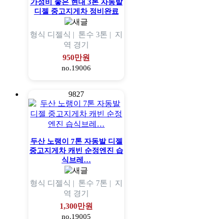
가성비 좋은 현대 3톤 자동발
디젤 중고지게차 정비완료
형식
디젤식 |
톤수
3톤 |
지
역
경기
950만원
no.19006
9827
두산 노랭이 7톤 자동발 디젤
중고지게차 캐빈 순정엔진 습
식브레…
형식
디젤식 |
톤수
7톤 |
지
역
경기
1,300만원
no.19005