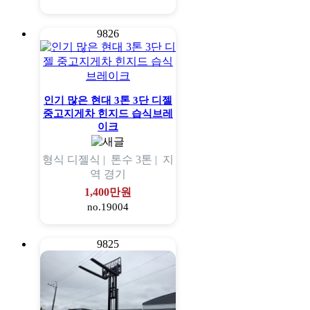
9826
인기 많은 현대 3톤 3단 디젤
중고지게차 힌지드 습식브레
이크
형식
디젤식 |
톤수
3톤 |
지
역
경기
1,400만원
no.19004
9825