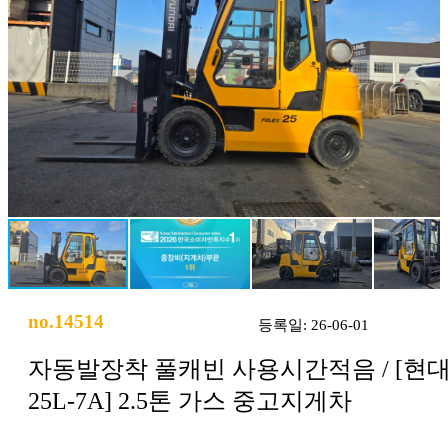
no.14514
등록일: 26-06-01
자동발장착 풀캐빈 사용시간적음 / [현
25L-7A] 2.5톤 가스 중고지게차