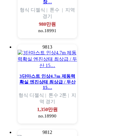
장…
형식
디젤식 |
톤수
|
지역
경기
980만원
no.18991
9813
3단마스트 인상4.7m 제동력
확실 엔진상태 최상급 / 두산
15…
형식
디젤식 |
톤수
2톤 |
지
역
경기
1,350만원
no.18990
9812