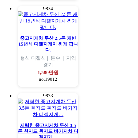
9834
중고지게차 두산 2.5톤 캐빈
15년식 디젤지게차 싸게 팝니
다.
형식
디젤식 |
톤수
|
지역
경기
1,580만원
no.19012
9833
저렴한 중고지게차 두산 3.5
톤 힌지드 흰지드 바가지차 디
젤지게…