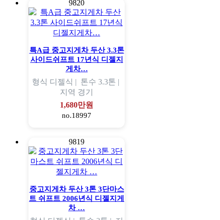
9820
특A급 중고지게차 두산 3.3톤
사이드쉬프트 17년식 디젤지
게차…
형식
디젤식 |
톤수
3.3톤 |
지역
경기
1,680만원
no.18997
9819
중고지게차 두산 3톤 3단마스
트 쉬프트 2006년식 디젤지게
차 …