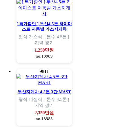
[ 특가할인 ] 두산4.5톤 하이마
스트 자동발 가스지게차
형식
가스식 |
톤수
4.5톤 |
지역
경기
1,250만원
no.18989
9811
두산지게차 4.5톤 3단 MAST
형식
디젤식 |
톤수
4.5톤 |
지역
경기
2,350만원
no.18988