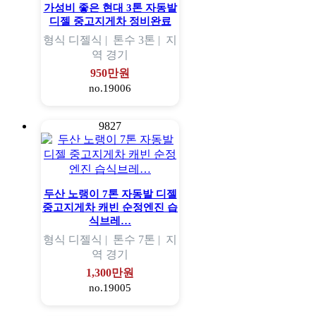
가성비 좋은 현대 3톤 자동발
디젤 중고지게차 정비완료
형식
디젤식 |
톤수
3톤 |
지
역
경기
950만원
no.19006
9827
두산 노랭이 7톤 자동발 디젤
중고지게차 캐빈 순정엔진 습
식브레…
형식
디젤식 |
톤수
7톤 |
지
역
경기
1,300만원
no.19005