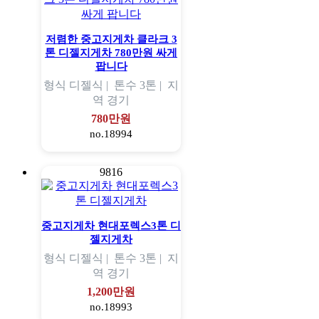
저렴한 중고지게차 클라크 3
톤 디젤지게차 780만원 싸게
팝니다
형식
디젤식 |
톤수
3톤 |
지
역
경기
780만원
no.18994
9816
중고지게차 현대포렉스3톤 디
젤지게차
형식
디젤식 |
톤수
3톤 |
지
역
경기
1,200만원
no.18993