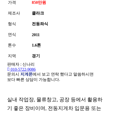
가격
850만원
제조사
클라크
형식
전동좌식
연식
2011
톤수
1.6톤
지역
경기
판매자 : 신나리
010-5722-9086
문의시
지게몬
에서 보고 연락 했다고 말씀하시면
보다 빠른 상담이 가능합니다.
본문
실내 작업장, 물류창고, 공장 등에서 활용하
기 좋은 장비이며, 전동지게차 입문용 또는