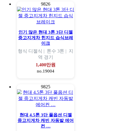
9826
인기 많은 현대 3톤 3단 디젤
중고지게차 힌지드 습식브레
이크
형식
디젤식 |
톤수
3톤 |
지
역
경기
1,400만원
no.19004
9825
현대 4.5톤 3단 풀옵션 디젤
중고지게차 캐빈 자동발 에어
컨 …