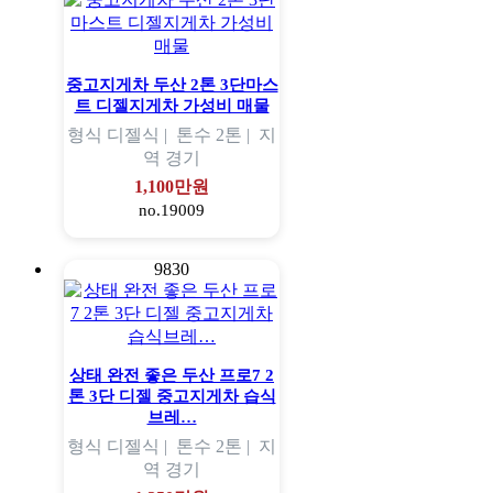
중고지게차 두산 2톤 3단마스
트 디젤지게차 가성비 매물
형식
디젤식 |
톤수
2톤 |
지
역
경기
1,100만원
no.19009
9830
상태 완전 좋은 두산 프로7 2
톤 3단 디젤 중고지게차 습식
브레…
형식
디젤식 |
톤수
2톤 |
지
역
경기