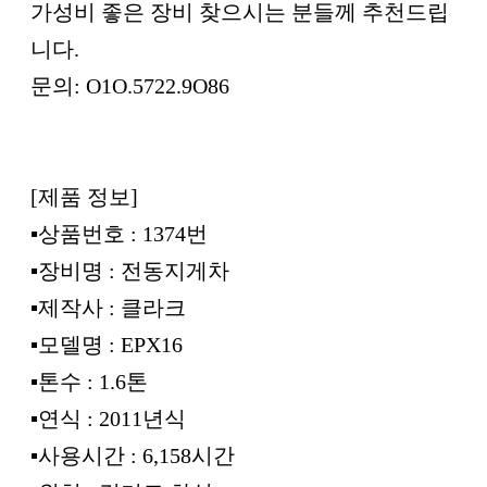
가성비 좋은 장비 찾으시는 분들께 추천드립
니다.
문의: O1O.5722.9O86
[제품 정보]
▪︎상품번호 : 1374번
▪︎장비명 : 전동지게차
▪︎제작사 : 클라크
▪︎모델명 : EPX16
▪︎톤수 : 1.6톤
▪︎연식 : 2011년식
▪︎사용시간 : 6,158시간