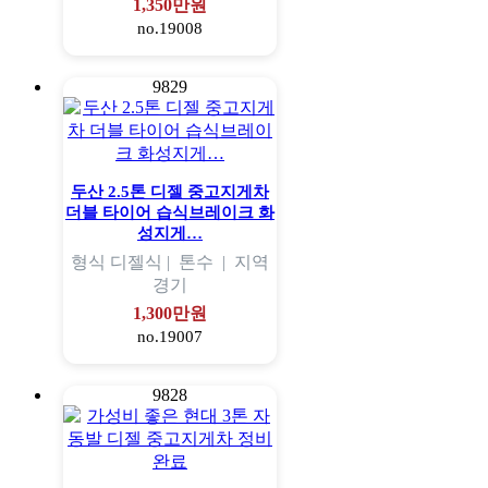
1,350만원
no.19008
9829
두산 2.5톤 디젤 중고지게차
더블 타이어 습식브레이크 화
성지게…
형식
디젤식 |
톤수
|
지역
경기
1,300만원
no.19007
9828