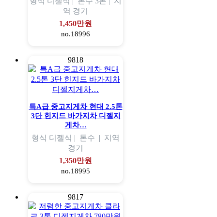
형식
디젤식 |
톤수
3톤 |
지
역
경기
1,450만원
no.18996
9818
특A급 중고지게차 현대 2.5톤
3단 힌지드 바가지차 디젤지
게차…
형식
디젤식 |
톤수
|
지역
경기
1,350만원
no.18995
9817