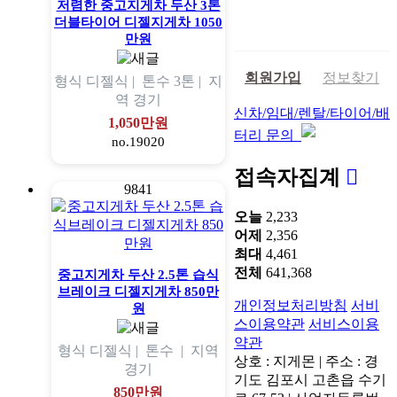
저렴한 중고지게차 두산 3톤
더블타이어 디젤지게차 1050
만원
회원가입
정보찾기
형식
디젤식 |
톤수
3톤 |
지
역
경기
신차/임대/렌탈/타이어/배
1,050만원
터리 문의
no.19020
접속자집계
9841
오늘
2,233
어제
2,356
최대
4,461
전체
641,368
중고지게차 두산 2.5톤 습식
브레이크 디젤지게차 850만
개인정보처리방침
서비
원
스이용약관
서비스이용
약관
형식
디젤식 |
톤수
|
지역
상호 : 지게몬 | 주소 : 경
경기
기도 김포시 고촌읍 수기
850만원