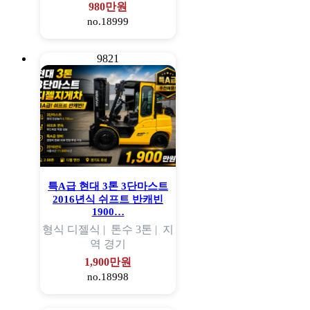
980만원
no.18999
9821
특A급 현대 3톤 3단마스트
2016년식 쉬프트 반캐빈
1900…
형식
디젤식 |
톤수
3톤 |
지
역
경기
1,900만원
no.18998