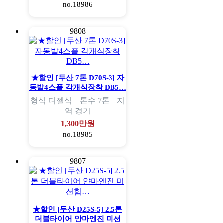
no.18986
9808
★할인 [두산 7톤 D70S-3] 자
동발4스플 각개식장착 DB5…
형식
디젤식 |
톤수
7톤 |
지
역
경기
1,300만원
no.18985
9807
★할인 [두산 D25S-5] 2.5톤
더블타이어 얀마엔진 미션