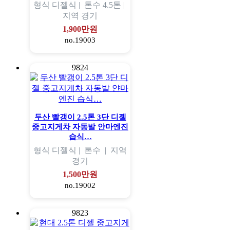
형식
디젤식 |
톤수
4.5톤 |
지역
경기
1,900만원
no.19003
9824
두산 빨갱이 2.5톤 3단 디젤
중고지게차 자동발 얀마엔진
습식…
형식
디젤식 |
톤수
|
지역
경기
1,500만원
no.19002
9823