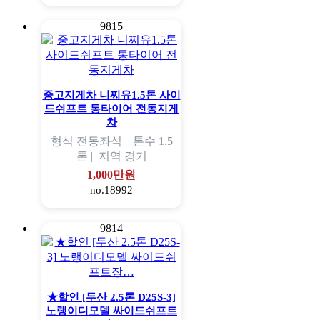
9815
중고지게차 니찌유1.5톤 사이
드쉬프트 통타이어 전동지게
차
형식
전동좌식 |
톤수
1.5
톤 |
지역
경기
1,000만원
no.18992
9814
★할인 [두산 2.5톤 D25S-3]
노랭이디모델 싸이드쉬프트