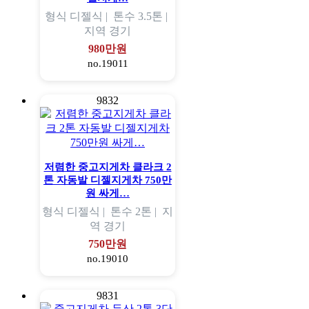
형식
디젤식 |
톤수
3.5톤 |
지역
경기
980만원
no.19011
9832
저렴한 중고지게차 클라크 2
톤 자동발 디젤지게차 750만
원 싸게…
형식
디젤식 |
톤수
2톤 |
지
역
경기
750만원
no.19010
9831