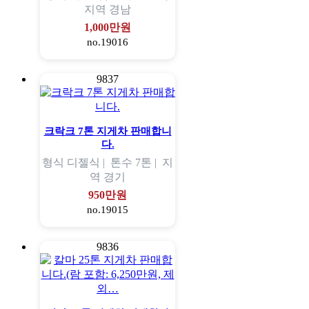
지역
경남
1,000만원
no.19016
9837
크락크 7톤 지게차 판매합니
다.
형식
디젤식 |
톤수
7톤 |
지
역
경기
950만원
no.19015
9836