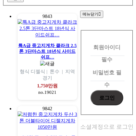
메뉴닫기
9843
회
원
특A급 중고지게차 클라크 2.5
회원아이디
로
톤 3단마스트 18년식 사이드
그
쉬프…
필수
인
형식
디젤식 |
톤수
|
지역
비밀번호
필
경기
수
1,750만원
no.19021
9842
소셜계정으로 로그인