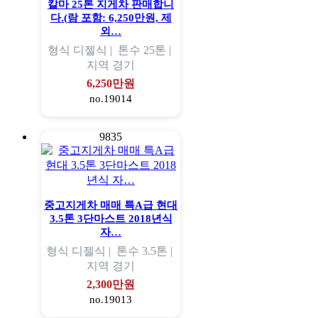
칼마 25톤 지게차 판매합니
다.(람 포함: 6,250만원, 제
외…
형식
디젤식 |
톤수
25톤 |
지역
경기
6,250만원
no.19014
9835
중고지게차 매매 특A급 현대
3.5톤 3단마스트 2018년식
자…
형식
디젤식 |
톤수
3.5톤 |
지역
경기
2,300만원
no.19013