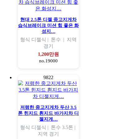
현대 2.5톤 디젤 중고지게차
습식브레이크 미션 힘 좋은 화
성지…
형식
디젤식 |
톤수
|
지역
경기
1,200만원
no.19000
9822
저렴한 중고지게차 두산 3.5
톤 힌지드 흰지드 바가지차 디
젤지게…
형식
디젤식 |
톤수
3.5톤 |
지역
경기