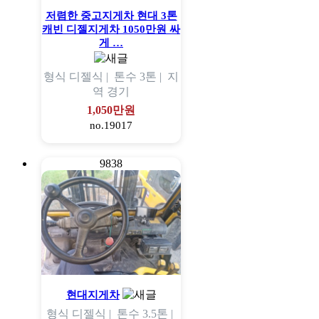
저렴한 중고지게차 현대 3톤
캐빈 디젤지게차 1050만원 싸
게 …
형식
디젤식 |
톤수
3톤 |
지
역
경기
1,050만원
no.19017
9838
현대지게차
형식
디젤식 |
톤수
3.5톤 |