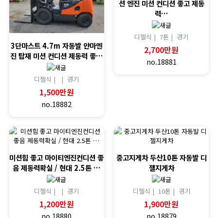
션 엔진 미션 컨디션 좋고 제동
력…
디젤식 |
7톤 |
경기
3단마스트 4.7m 자동발 얀마엔
2,700만원
진 탑재 미션 컨디션 제동력 좋…
no.18881
디젤식 |
|
경기
1,500만원
no.18882
미션힘 좋고 마이티엔진컨디션 좋
중고지게차 두산10톤 자동발 디
음 제동력확실 / 현대 2.5톤 …
젤지게차
디젤식 |
|
경기
디젤식 |
10톤 |
경기
1,200만원
1,900만원
no.18880
no.18879