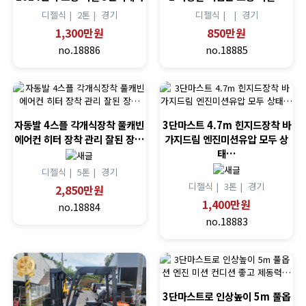
디젤식 |
2톤 |
경기
디젤식 |
|
경기
1,300만원
850만원
no.18886
no.18885
자동발 4스플 각개식장착 풀캐빈
3단마스트 4.7m 힌지드장착 바
에어컨 히터 장착 관리 잘된 장…
가지드림 엔진미션유압 모두 상
태…
디젤식 |
5톤 |
경기
디젤식 |
3톤 |
경기
2,850만원
1,400만원
no.18884
no.18883
3단마스트로 인상높이 5m 풀옵