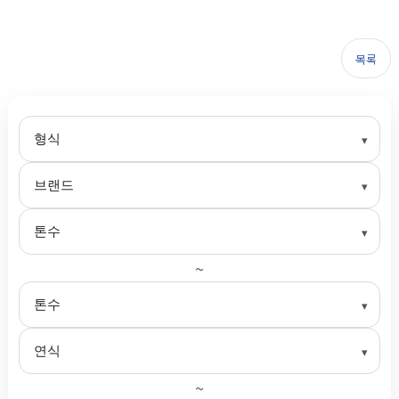
목록
~
~