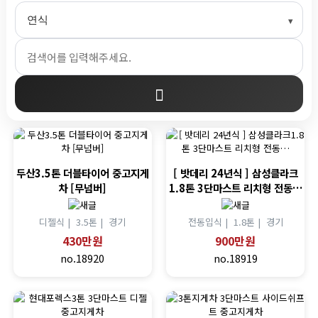
두산3.5톤 더블타이어 중고지게
[ 밧데리 24년식 ] 삼성클라크
차 [무넘버]
1.8톤 3단마스트 리치형 전동…
디젤식 |
3.5톤 |
경기
전동입식 |
1.8톤 |
경기
430만원
900만원
no.18920
no.18919