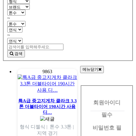
~
~
검색
메뉴닫기
9863
회
원
특A급 중고지게차 클라크 3.3
회원아이디
로
톤 더블타이어 190시간 사용
그
디…
필수
인
형식
디젤식 |
톤수
3.3톤 |
비밀번호
필
지역
경기