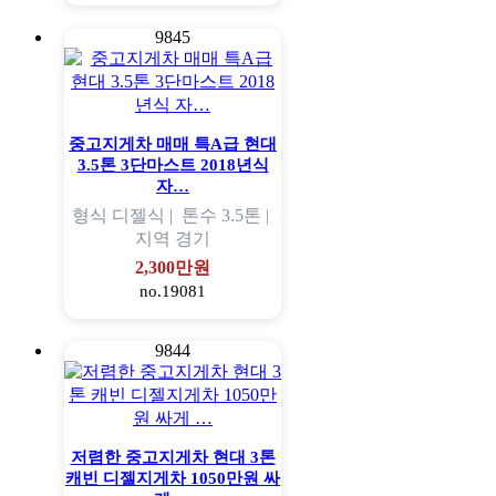
9845
중고지게차 매매 특A급 현대
3.5톤 3단마스트 2018년식
자…
형식
디젤식 |
톤수
3.5톤 |
지역
경기
2,300만원
no.19081
9844
저렴한 중고지게차 현대 3톤
캐빈 디젤지게차 1050만원 싸