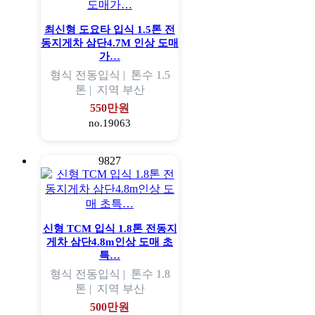
최신형 도요타 입식 1.5톤 전
동지게차 삼단4.7M 인상 도매
가…
형식
전동입식 |
톤수
1.5
톤 |
지역
부산
550만원
no.19063
9827
신형 TCM 입식 1.8톤 전동지
게차 삼단4.8m인상 도매 초
특…
형식
전동입식 |
톤수
1.8
톤 |
지역
부산
500만원