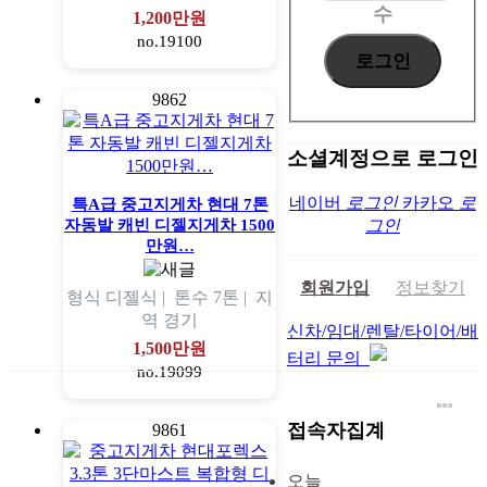
수
1,200만원
no.19100
9862
소셜계정으로 로그인
네이버
로그인
카카오
로
특A급 중고지게차 현대 7톤
자동발 캐빈 디젤지게차 1500
그인
만원…
회원가입
정보찾기
형식
디젤식 |
톤수
7톤 |
지
역
경기
신차/임대/렌탈/타이어/배
1,500만원
터리 문의
no.19099
접속자집계
9861
오늘