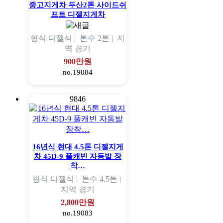
중고지게차 두산2톤 사이드쉬
프트 디젤지게차
형식
디젤식 |
톤수
2톤 |
지
역
경기
900만원
no.19084
9846
16년식 현대 4.5톤 디젤지게
차 45D-9 풀캐빈 자동발 장
착…
형식
디젤식 |
톤수
4.5톤 |
지역
경기
2,800만원
no.19083