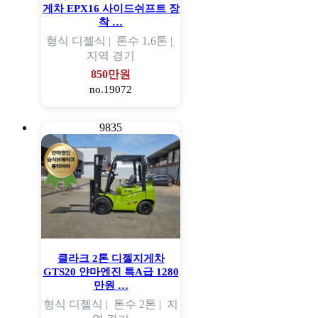
게차 EPX16 사이드쉬프트 장
착 …
형식
디젤식 |
톤수
1.6톤 |
지역
경기
850만원
no.19072
9835
클라크 2톤 디젤지게차
GTS20 얀마엔진 특A급 1280
만원 …
형식
디젤식 |
톤수
2톤 |
지