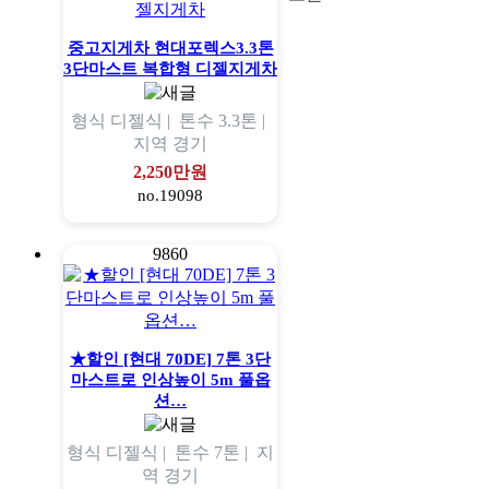
중고지게차 현대포렉스3.3톤
3단마스트 복합형 디젤지게차
형식
디젤식 |
톤수
3.3톤 |
지역
경기
2,250만원
no.19098
9860
★할인 [현대 70DE] 7톤 3단
마스트로 인상높이 5m 풀옵
션…
형식
디젤식 |
톤수
7톤 |
지
역
경기