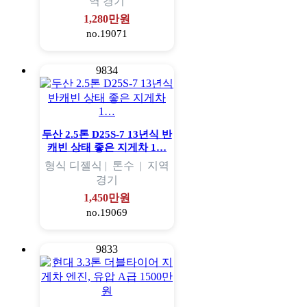
역
경기
1,280만원
no.19071
9834
두산 2.5톤 D25S-7 13년식 반
캐빈 상태 좋은 지게차 1…
형식
디젤식 |
톤수
|
지역
경기
1,450만원
no.19069
9833