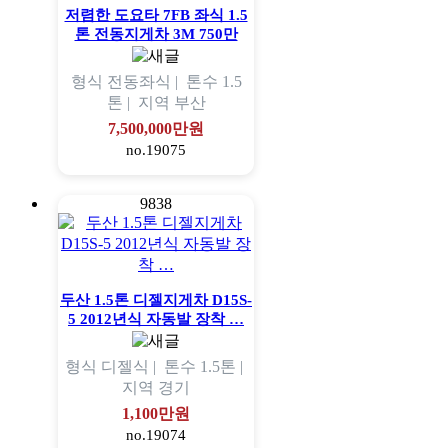
저렴한 도요타 7FB 좌식 1.5
톤 전동지게차 3M 750만
형식
전동좌식 |
톤수
1.5
톤 |
지역
부산
7,500,000만원
no.19075
9838
두산 1.5톤 디젤지게차 D15S-
5 2012년식 자동발 장착 …
형식
디젤식 |
톤수
1.5톤 |
지역
경기
1,100만원
no.19074