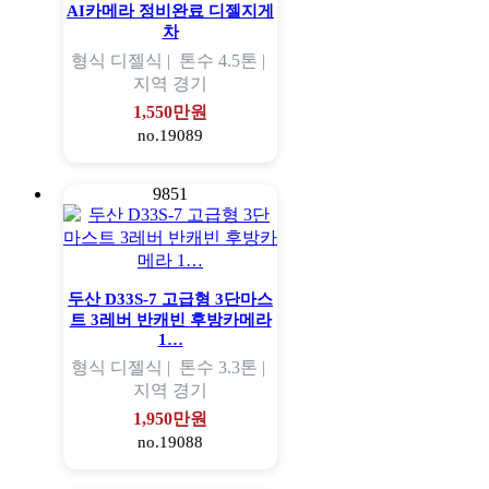
AI카메라 정비완료 디젤지게
차
형식
디젤식 |
톤수
4.5톤 |
지역
경기
1,550만원
no.19089
9851
두산 D33S-7 고급형 3단마스
트 3레버 반캐빈 후방카메라
1…
형식
디젤식 |
톤수
3.3톤 |
지역
경기
1,950만원
no.19088