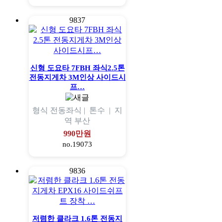
9837
신형 도요타 7FBH 좌식2.5톤
전동지게차 3M인상 사이드시
프…
형식
전동좌식 |
톤수
|
지
역
부산
990만원
no.19073
9836
저렴한 클라크 1.6톤 전동지