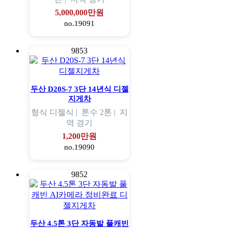
5,000,000만원
no.19091
9853
두산 D20S-7 3단 14년식 디젤
지게차
형식
디젤식 |
톤수
2톤 |
지
역
경기
1,200만원
no.19090
9852
두산 4.5톤 3단 자동발 풀캐빈