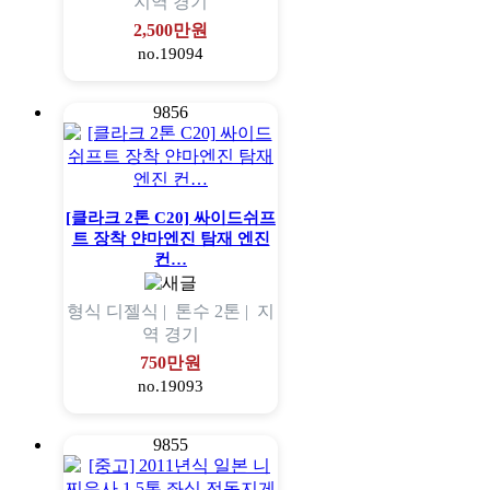
지역
경기
2,500만원
no.19094
9856
[클라크 2톤 C20] 싸이드쉬프
트 장착 얀마엔진 탐재 엔진
컨…
형식
디젤식 |
톤수
2톤 |
지
역
경기
750만원
no.19093
9855