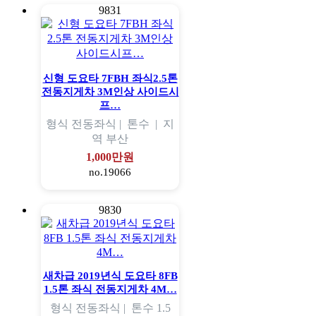
9831
신형 도요타 7FBH 좌식2.5톤
전동지게차 3M인상 사이드시
프…
형식
전동좌식 |
톤수
|
지
역
부산
1,000만원
no.19066
9830
새차급 2019년식 도요타 8FB
1.5톤 좌식 전동지게차 4M…
형식
전동좌식 |
톤수
1.5