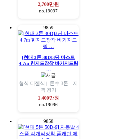
2,700만원
no.19097
9859
[현대 3톤 30D]3단 마스트
4.7m 힌지드장착 바가지드림
…
형식
디젤식 |
톤수
3톤 |
지
역
경기
1,400만원
no.19096
9858