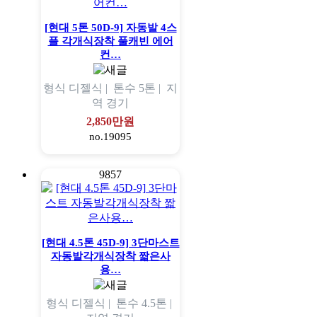
[현대 5톤 50D-9] 자동발 4스
플 각개식장착 풀캐빈 에어
컨…
형식
디젤식 |
톤수
5톤 |
지
역
경기
2,850만원
no.19095
9857
[현대 4.5톤 45D-9] 3단마스트
자동발각개식장착 짧은사
용…
형식
디젤식 |
톤수
4.5톤 |