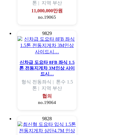
톤 |
지역
부산
11,000,000만원
no.19065
9829
신차급 도요타 8FB 좌식 1.5
톤 전동지게차 3M인상 사이
드시…
형식
전동좌식 |
톤수
1.5
톤 |
지역
부산
협의
no.19064
9828