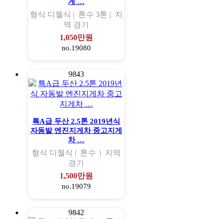
게 …
형식
디젤식 |
톤수
3톤 |
지
역
경기
1,050만원
no.19080
9843
특A급 두산 2.5톤 2019년식
자동발 엔진지게차 중고지게
차 …
형식
디젤식 |
톤수
|
지역
경기
1,500만원
no.19079
9842