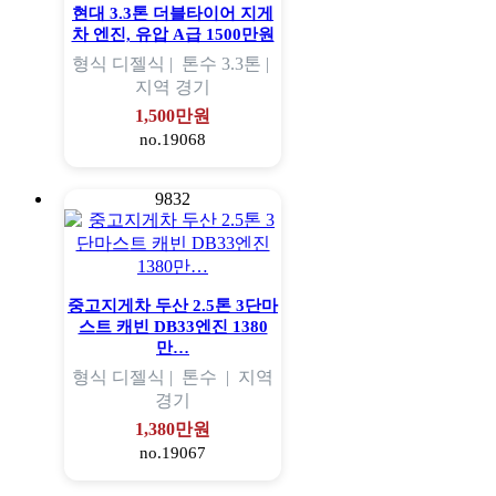
현대 3.3톤 더블타이어 지게
차 엔진, 유압 A급 1500만원
형식
디젤식 |
톤수
3.3톤 |
지역
경기
1,500만원
no.19068
9832
중고지게차 두산 2.5톤 3단마
스트 캐빈 DB33엔진 1380
만…
형식
디젤식 |
톤수
|
지역
경기
1,380만원
no.19067