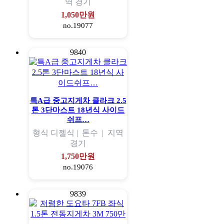
역
경기
1,050만원
no.19077
9840
특A급 중고지게차 클라크 2.5
톤 3단마스트 18년식 사이드
쉬프…
형식
디젤식 |
톤수
|
지역
경기
1,750만원
no.19076
9839