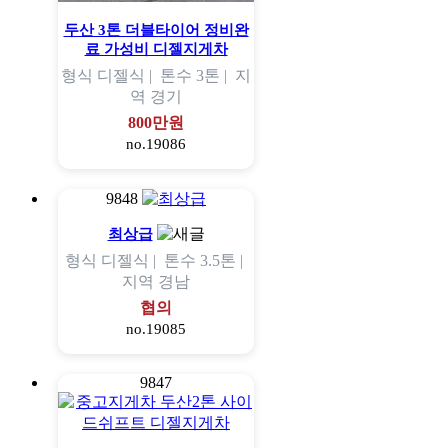
두산 3톤 더블타이어 정비완
료 가성비 디젤지게차
형식
디젤식 |
톤수
3톤 |
지
역
경기
800만원
no.19086
9848
최상급
형식
디젤식 |
톤수
3.5톤 |
지역
경남
협의
no.19085
9847