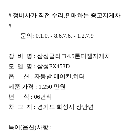
본문
# 정비사가 직접 수리,판매하는 중고지게차
#
문의: 0.1.0. - 8.6.7.6. - 1.2.7.9
장 비 명 : 삼성클라크4.5톤디젤지게차
모 델 명 : 삼성FX453D
옵 션 : 자동발 에어컨,히터
제품 가격 : 1,250 만원
년 식 : 06년식
차 고 지 : 경기도 화성시 장안면
특이(옵션)사항 :