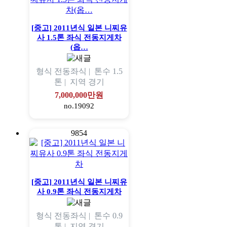
[중고] 2011년식 일본 니찌유
사 1.5톤 좌식 전동지게차
(옵…
형식
전동좌식 |
톤수
1.5
톤 |
지역
경기
7,000,000만원
no.19092
9854
[중고] 2011년식 일본 니찌유
사 0.9톤 좌식 전동지게차
형식
전동좌식 |
톤수
0.9
톤 |
지역
경기