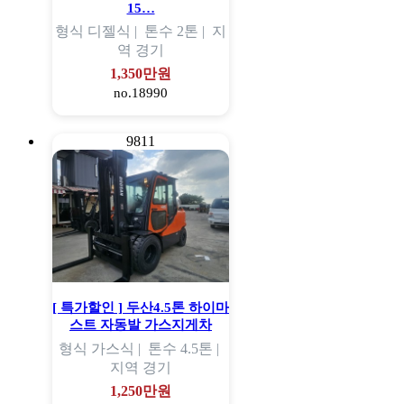
15…
형식
디젤식 |
톤수
2톤 |
지
역
경기
1,350만원
no.18990
9811
[ 특가할인 ] 두산4.5톤 하이마
스트 자동발 가스지게차
형식
가스식 |
톤수
4.5톤 |
지역
경기
1,250만원