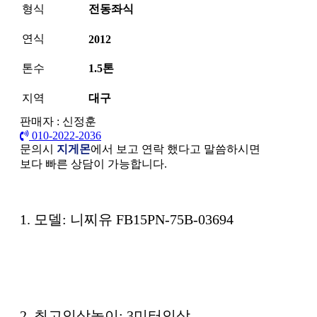
형식
전동좌식
연식
2012
톤수
1.5톤
지역
대구
판매자 : 신정훈
010-2022-2036
문의시
지게몬
에서 보고 연락 했다고 말씀하시면
보다 빠른 상담이 가능합니다.
본문
1. 모델: 니찌유 FB15PN-75B-03694
2. 최고인상높이: 3미터인상