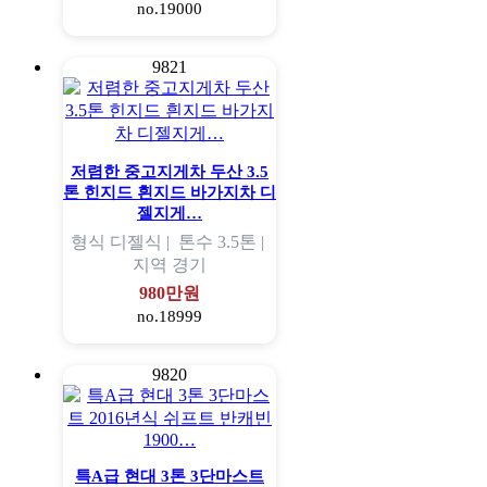
no.19000
9821
저렴한 중고지게차 두산 3.5
톤 힌지드 흰지드 바가지차 디
젤지게…
형식
디젤식 |
톤수
3.5톤 |
지역
경기
980만원
no.18999
9820
특A급 현대 3톤 3단마스트