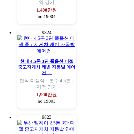
역
경기
1,400만원
no.19004
9824
현대 4.5톤 3단 풀옵션 디젤
중고지게차 캐빈 자동발 에어
컨 …
형식
디젤식 |
톤수
4.5톤 |
지역
경기
1,900만원
no.19003
9823