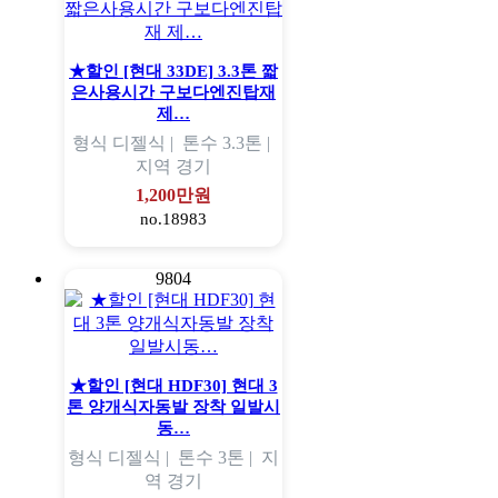
★할인 [현대 33DE] 3.3톤 짧
은사용시간 구보다엔진탑재
제…
형식
디젤식 |
톤수
3.3톤 |
지역
경기
1,200만원
no.18983
9804
★할인 [현대 HDF30] 현대 3
톤 양개식자동발 장착 일발시
동…
형식
디젤식 |
톤수
3톤 |
지
역
경기