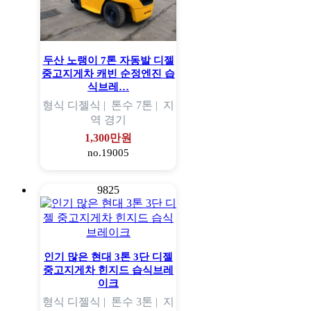
두산 노랭이 7톤 자동발 디젤
중고지게차 캐빈 순정엔진 습
식브레…
형식
디젤식 |
톤수
7톤 |
지
역
경기
1,300만원
no.19005
9825
인기 많은 현대 3톤 3단 디젤
중고지게차 힌지드 습식브레
이크
형식
디젤식 |
톤수
3톤 |
지