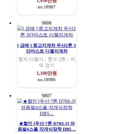
1,950만원
no.18987
9808
[ 급매 ] 중고지게차 두산2톤 3
단마스트 디젤지게차
형식
디젤식 |
톤수
2톤 |
지
역
경기
1,100만원
no.18986
9807
★할인 [두산 7톤 D70S-3] 자
동발4스플 각개식장착 DB5…