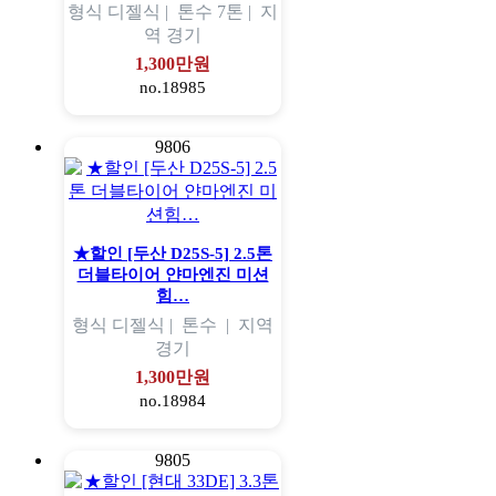
형식
디젤식 |
톤수
7톤 |
지
역
경기
1,300만원
no.18985
9806
★할인 [두산 D25S-5] 2.5톤
더블타이어 얀마엔진 미션
힘…
형식
디젤식 |
톤수
|
지역
경기
1,300만원
no.18984
9805