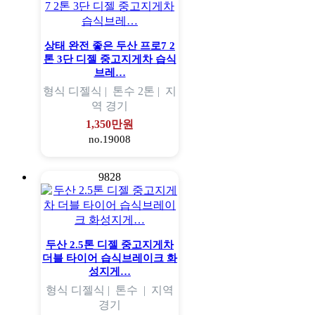
상태 완전 좋은 두산 프로7 2
톤 3단 디젤 중고지게차 습식
브레…
형식
디젤식 |
톤수
2톤 |
지
역
경기
1,350만원
no.19008
9828
두산 2.5톤 디젤 중고지게차
더블 타이어 습식브레이크 화
성지게…
형식
디젤식 |
톤수
|
지역
경기