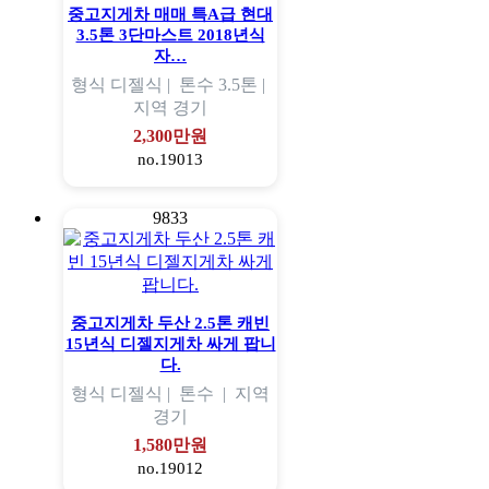
중고지게차 매매 특A급 현대
3.5톤 3단마스트 2018년식
자…
형식
디젤식 |
톤수
3.5톤 |
지역
경기
2,300만원
no.19013
9833
중고지게차 두산 2.5톤 캐빈
15년식 디젤지게차 싸게 팝니
다.
형식
디젤식 |
톤수
|
지역
경기
1,580만원
no.19012