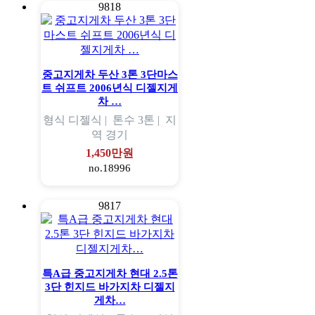
9818
중고지게차 두산 3톤 3단마스
트 쉬프트 2006년식 디젤지게
차 …
형식
디젤식 |
톤수
3톤 |
지
역
경기
1,450만원
no.18996
9817
특A급 중고지게차 현대 2.5톤
3단 힌지드 바가지차 디젤지
게차…