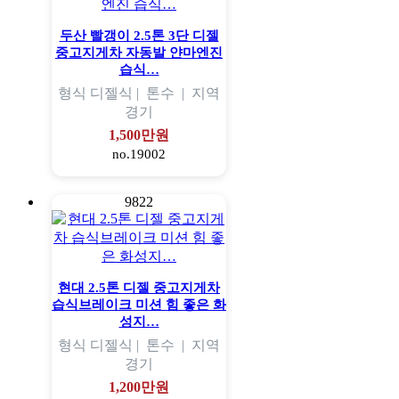
두산 빨갱이 2.5톤 3단 디젤
중고지게차 자동발 얀마엔진
습식…
형식
디젤식 |
톤수
|
지역
경기
1,500만원
no.19002
9822
현대 2.5톤 디젤 중고지게차
습식브레이크 미션 힘 좋은 화
성지…
형식
디젤식 |
톤수
|
지역
경기
1,200만원