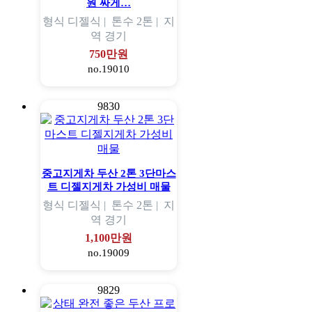
원 싸게…
형식
디젤식 |
톤수
2톤 |
지
역
경기
750만원
no.19010
9830
중고지게차 두산 2톤 3단마스
트 디젤지게차 가성비 매물
형식
디젤식 |
톤수
2톤 |
지
역
경기
1,100만원
no.19009
9829