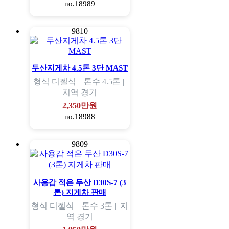
no.18989
9810
두산지게차 4.5톤 3단 MAST
형식
디젤식 |
톤수
4.5톤 |
지역
경기
2,350만원
no.18988
9809
사용감 적은 두산 D30S-7 (3
톤) 지게차 판매
형식
디젤식 |
톤수
3톤 |
지
역
경기