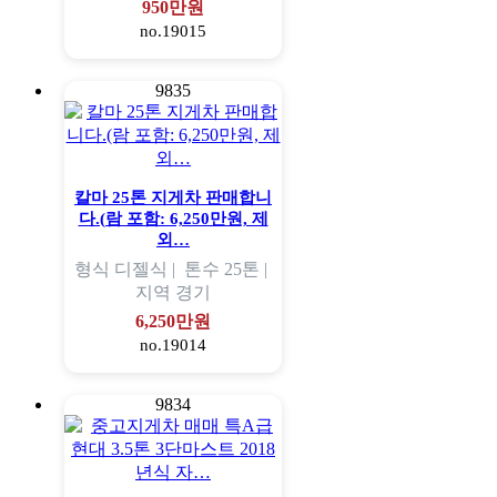
950만원
no.19015
9835
칼마 25톤 지게차 판매합니
다.(람 포함: 6,250만원, 제
외…
형식
디젤식 |
톤수
25톤 |
지역
경기
6,250만원
no.19014
9834