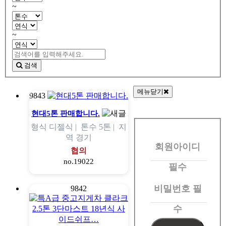
~
~
검색
메뉴닫기
9843
회
현대5톤 판매합니다.
형식
디젤식 |
톤수
5톤 |
지
원
역
경기
회원아이디
로
협의
no.19022
그
필수
인
비밀번호
필
9842
수