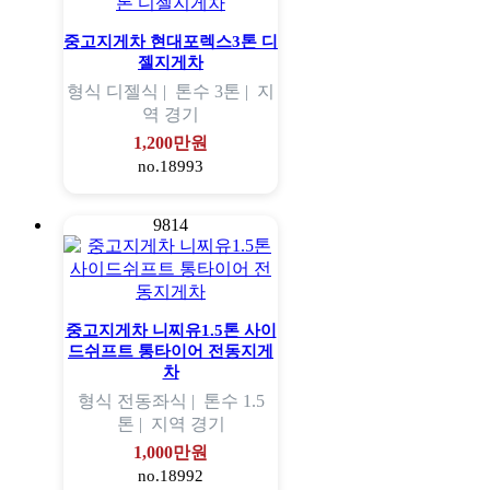
중고지게차 현대포렉스3톤 디
젤지게차
형식
디젤식 |
톤수
3톤 |
지
역
경기
1,200만원
no.18993
9814
중고지게차 니찌유1.5톤 사이
드쉬프트 통타이어 전동지게
차
형식
전동좌식 |
톤수
1.5
톤 |
지역
경기
1,000만원
no.18992