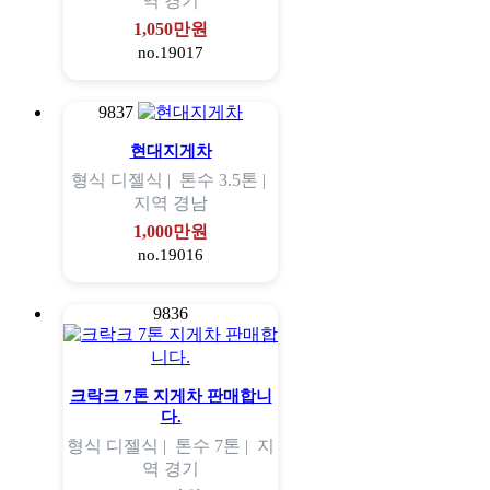
역
경기
1,050만원
no.19017
9837
현대지게차
형식
디젤식 |
톤수
3.5톤 |
지역
경남
1,000만원
no.19016
9836
크락크 7톤 지게차 판매합니
다.
형식
디젤식 |
톤수
7톤 |
지
역
경기