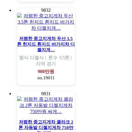
9832
저렴한 중고지게차 두산 3.5
톤 힌지드 흰지드 바가지차 디
젤지게…
형식
디젤식 |
톤수
3.5톤 |
지역
경기
980만원
no.19011
9831
저렴한 중고지게차 클라크 2
톤 자동발 디젤지게차 750만