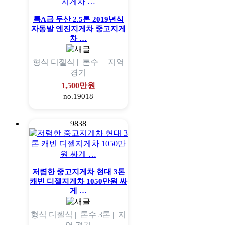
특A급 두산 2.5톤 2019년식
자동발 엔진지게차 중고지게
차 …
형식
디젤식 |
톤수
|
지역
경기
1,500만원
no.19018
9838
저렴한 중고지게차 현대 3톤
캐빈 디젤지게차 1050만원 싸
게 …
형식
디젤식 |
톤수
3톤 |
지