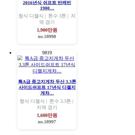
2016년식 쉬프트 반캐빈
1900…
형식
디젤식 |
톤수
3톤 |
지
역
경기
1,900만원
no.18998
9819
특A급 중고지게차 두산 3.3톤
사이드쉬프트 17년식 디젤지
게차…
형식
디젤식 |
톤수
3.3톤 |
지역
경기
1,680만원
no.18997