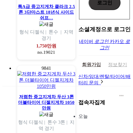
특A급 중고지게차 클라크 2.5
톤 3단마스트 18년식 사이드
쉬프…
소셜계정으로 로그인
형식
디젤식 |
톤수
|
지역
경기
네이버
로그인
카카오
로
1,750만원
그인
no.19021
회원가입
정보찾기
9841
신차/임대/렌탈/타이어/배
터리 문의
저렴한 중고지게차 두산 3톤
접속자집계
더블타이어 디젤지게차 1050
만원
오늘
형식
디젤식 |
톤수
3톤 |
지
역
경기