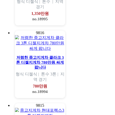
형식
디젤식 |
톤수
|
지역
경기
1,350만원
no.18995
9816
저렴한 중고지게차 클라크 3
톤 디젤지게차 780만원 싸게
팝니다
형식
디젤식 |
톤수
3톤 |
지
역
경기
780만원
no.18994
9815