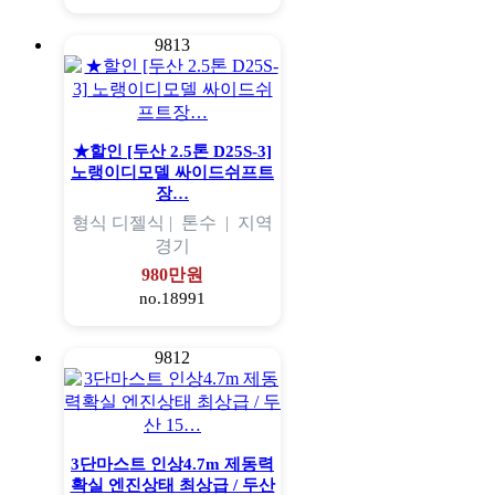
9813
★할인 [두산 2.5톤 D25S-3]
노랭이디모델 싸이드쉬프트
장…
형식
디젤식 |
톤수
|
지역
경기
980만원
no.18991
9812
3단마스트 인상4.7m 제동력
확실 엔진상태 최상급 / 두산