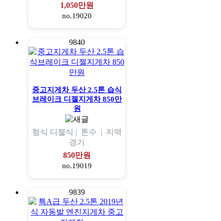
1,050만원
no.19020
9840
중고지게차 두산 2.5톤 습식
브레이크 디젤지게차 850만
원
형식
디젤식 |
톤수
|
지역
경기
850만원
no.19019
9839