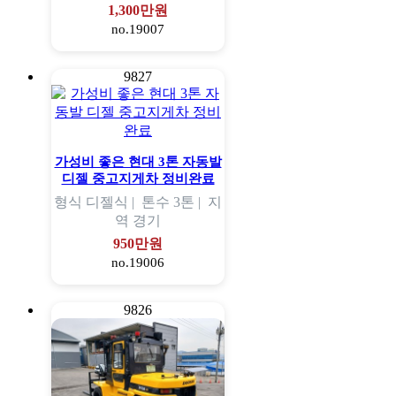
1,300만원
no.19007
9827
가성비 좋은 현대 3톤 자동발
디젤 중고지게차 정비완료
형식
디젤식 |
톤수
3톤 |
지
역
경기
950만원
no.19006
9826