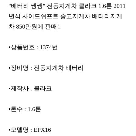
본문
"배터리 쌩쌩" 전동지게차 클라크 1.6톤 2011
년식 사이드쉬프트 중고지게차 배터리지게
차 850만원에 판매!.
▪︎상품번호 : 1374번
▪︎장비명 : 전동지게차 배터리
▪︎제작사 : 클라크
▪︎톤수 : 1.6톤
▪︎모델명 : EPX16