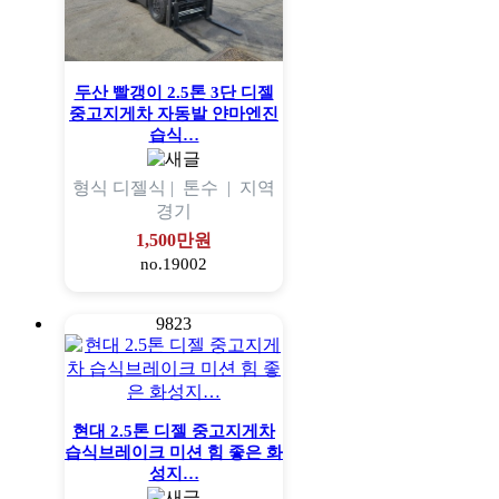
두산 빨갱이 2.5톤 3단 디젤
중고지게차 자동발 얀마엔진
습식…
형식
디젤식 |
톤수
|
지역
경기
1,500만원
no.19002
9823
현대 2.5톤 디젤 중고지게차
습식브레이크 미션 힘 좋은 화
성지…