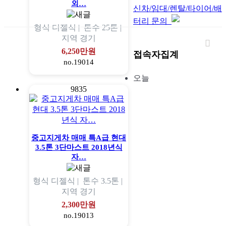
외…
신차/임대/렌탈/타이어/배
터리 문의
형식
디젤식 |
톤수
25톤 |
지역
경기
6,250만원
접속자집계
no.19014
오늘
9835
중고지게차 매매 특A급 현대
3.5톤 3단마스트 2018년식
자…
형식
디젤식 |
톤수
3.5톤 |
지역
경기
2,300만원
no.19013