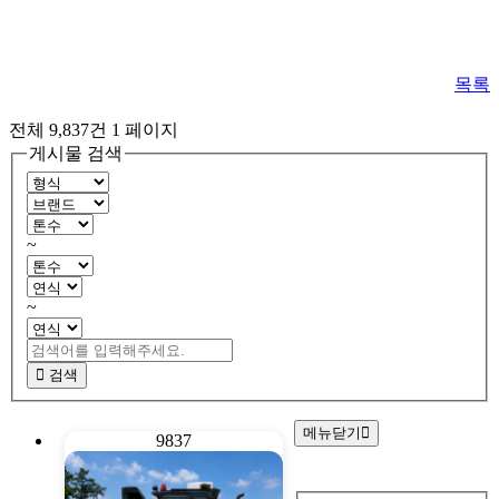
목록
전체 9,837건
1 페이지
게시물 검색
~
~
검색
메뉴닫기
9837
회