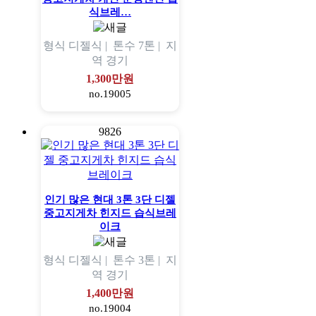
식브레…
형식
디젤식 |
톤수
7톤 |
지
역
경기
1,300만원
no.19005
9826
인기 많은 현대 3톤 3단 디젤
중고지게차 힌지드 습식브레
이크
형식
디젤식 |
톤수
3톤 |
지
역
경기
1,400만원
no.19004