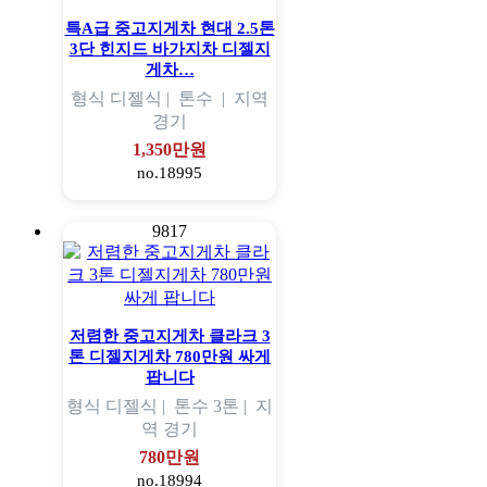
특A급 중고지게차 현대 2.5톤
3단 힌지드 바가지차 디젤지
게차…
형식
디젤식 |
톤수
|
지역
경기
1,350만원
no.18995
9817
저렴한 중고지게차 클라크 3
톤 디젤지게차 780만원 싸게
팝니다
형식
디젤식 |
톤수
3톤 |
지
역
경기
780만원
no.18994