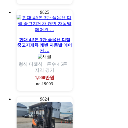
9825
현대 4.5톤 3단 풀옵션 디젤
중고지게차 캐빈 자동발 에어
컨 …
형식
디젤식 |
톤수
4.5톤 |
지역
경기
1,900만원
no.19003
9824