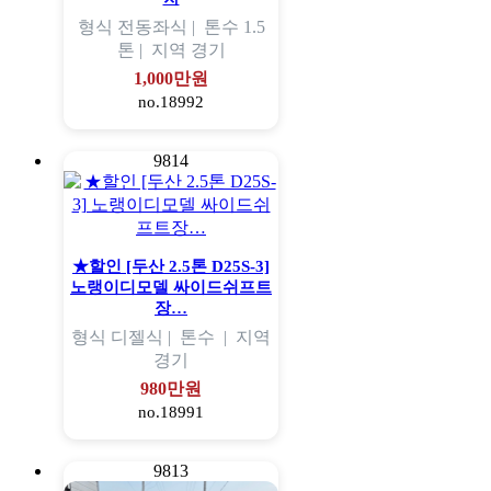
형식
전동좌식 |
톤수
1.5
톤 |
지역
경기
1,000만원
no.18992
9814
★할인 [두산 2.5톤 D25S-3]
노랭이디모델 싸이드쉬프트
장…
형식
디젤식 |
톤수
|
지역
경기
980만원
no.18991
9813