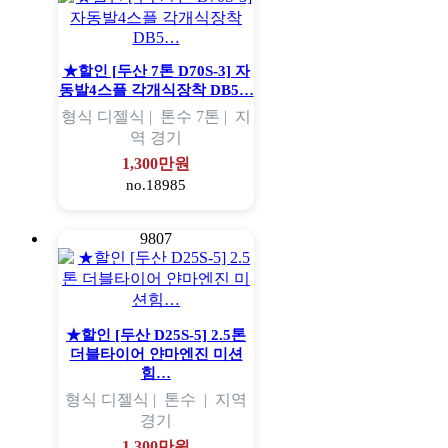
★할인 [두산 7톤 D70S-3] 자
동발4스플 각개식장착 DB5…
형식
디젤식 |
톤수
7톤 |
지
역
경기
1,300만원
no.18985
9807
★할인 [두산 D25S-5] 2.5톤
더블타이어 얀마엔진 미션
힘…
형식
디젤식 |
톤수
|
지역
경기
1,300만원