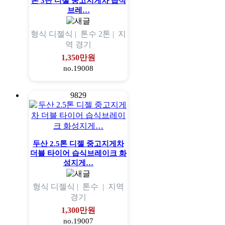
톤 3단 디젤 중고지게차 습식
브레…
형식
디젤식 |
톤수
2톤 |
지
역
경기
1,350만원
no.19008
9829
두산 2.5톤 디젤 중고지게차
더블 타이어 습식브레이크 화
성지게…
형식
디젤식 |
톤수
|
지역
경기
1,300만원
no.19007