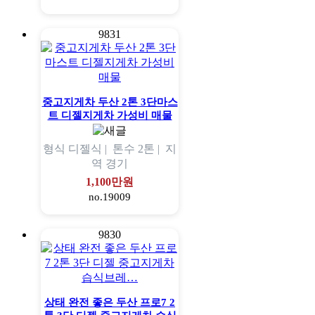
9831
중고지게차 두산 2톤 3단마스
트 디젤지게차 가성비 매물
형식
디젤식 |
톤수
2톤 |
지
역
경기
1,100만원
no.19009
9830
상태 완전 좋은 두산 프로7 2