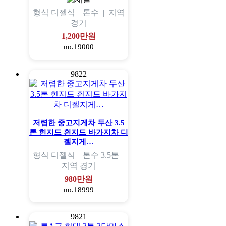
형식
디젤식 |
톤수
|
지역
경기
1,200만원
no.19000
9822
저렴한 중고지게차 두산 3.5
톤 힌지드 흰지드 바가지차 디
젤지게…
형식
디젤식 |
톤수
3.5톤 |
지역
경기
980만원
no.18999
9821