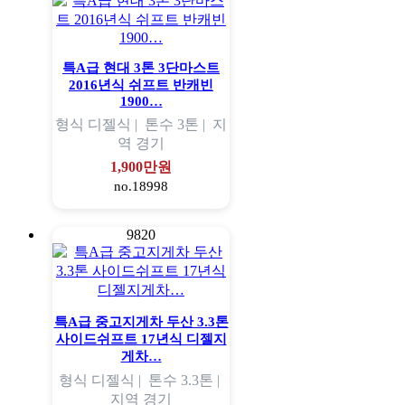
특A급 현대 3톤 3단마스트
2016년식 쉬프트 반캐빈
1900…
형식
디젤식 |
톤수
3톤 |
지
역
경기
1,900만원
no.18998
9820
특A급 중고지게차 두산 3.3톤
사이드쉬프트 17년식 디젤지
게차…
형식
디젤식 |
톤수
3.3톤 |
지역
경기