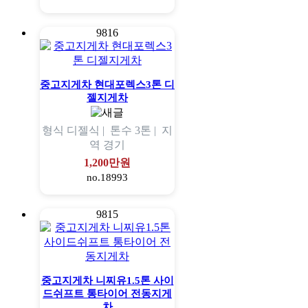
9816
중고지게차 현대포렉스3톤 디
젤지게차
형식
디젤식 |
톤수
3톤 |
지
역
경기
1,200만원
no.18993
9815
중고지게차 니찌유1.5톤 사이
드쉬프트 통타이어 전동지게
차