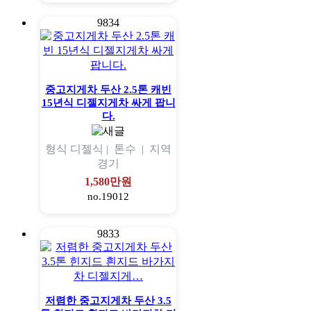
9834
중고지게차 두산 2.5톤 캐빈
15년식 디젤지게차 싸게 팝니
다.
형식
디젤식 |
톤수
|
지역
경기
1,580만원
no.19012
9833
저렴한 중고지게차 두산 3.5