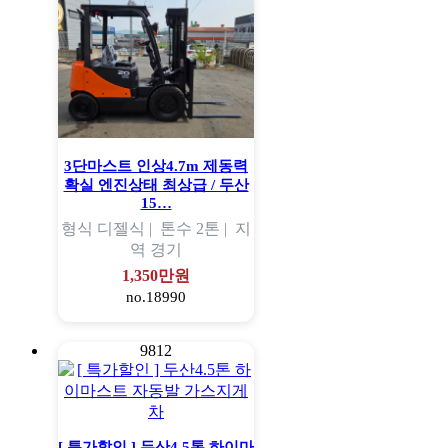
3단마스트 인상4.7m 제동력
확실 엔진상태 최상급 / 두산
15…
형식
디젤식 |
톤수
2톤 |
지
역
경기
1,350만원
no.18990
9812
[ 특가할인 ] 두산4.5톤 하이마