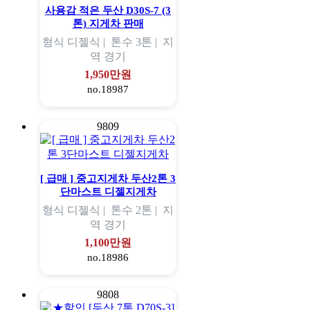
사용감 적은 두산 D30S-7 (3
톤) 지게차 판매
형식
디젤식 |
톤수
3톤 |
지
역
경기
1,950만원
no.18987
9809
[ 급매 ] 중고지게차 두산2톤 3
단마스트 디젤지게차
형식
디젤식 |
톤수
2톤 |
지
역
경기
1,100만원
no.18986
9808