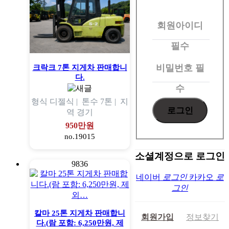
원
회원아이디
로
그
필수
인
비밀번호
필
크락크 7톤 지게차 판매합니
다.
수
형식
디젤식 |
톤수
7톤 |
지
역
경기
950만원
no.19015
소셜계정으로 로그인
9836
네이버
로그인
카카오
로
그인
칼마 25톤 지게차 판매합니
회원가입
정보찾기
다.(람 포함: 6,250만원, 제