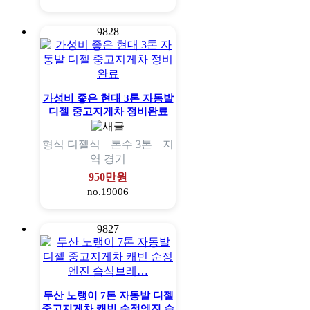
9828
가성비 좋은 현대 3톤 자동발
디젤 중고지게차 정비완료
형식
디젤식 |
톤수
3톤 |
지
역
경기
950만원
no.19006
9827
두산 노랭이 7톤 자동발 디젤
중고지게차 캐빈 순정엔진 습