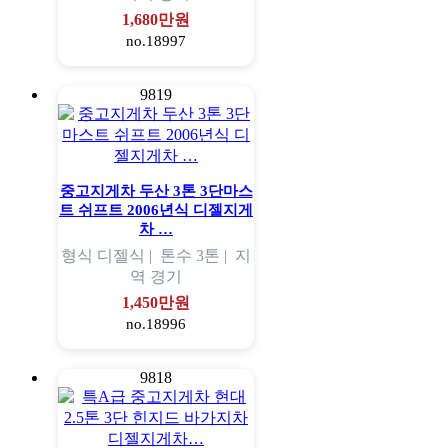
1,680만원
no.18997
9819
중고지게차 두산 3톤 3단마스
트 쉬프트 2006년식 디젤지게
차 …
형식
디젤식 |
톤수
3톤 |
지
역
경기
1,450만원
no.18996
9818