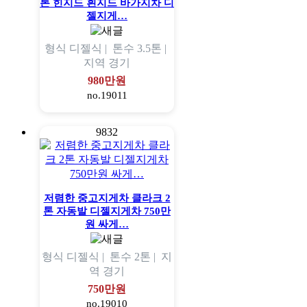
톤 힌지드 흰지드 바가지차 디
젤지게…
형식
디젤식 |
톤수
3.5톤 |
지역
경기
980만원
no.19011
9832
저렴한 중고지게차 클라크 2
톤 자동발 디젤지게차 750만
원 싸게…
형식
디젤식 |
톤수
2톤 |
지
역
경기
750만원
no.19010