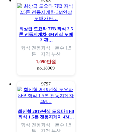
9798
최상급 도요타 7FB 좌식 2.5
톤 전동지게차 3M인상 도매
가판…
형식
전동좌식 |
톤수
1.5
톤 |
지역
부산
1,090만원
no.18969
9797
최신형 2019년식 도요타 8FB
좌식 1.5톤 전동지게차 4M…
형식
전동좌식 |
톤수
1.5
톤 |
지역
부산