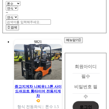
~
검색
메뉴닫기
9821
회
원
회원아이디
로
그
필수
인
비밀번호
필
중고지게차 니찌유1.5톤 사이
드쉬프트 통타이어 전동지게
차
수
형식
전동좌식 |
톤수
1.5