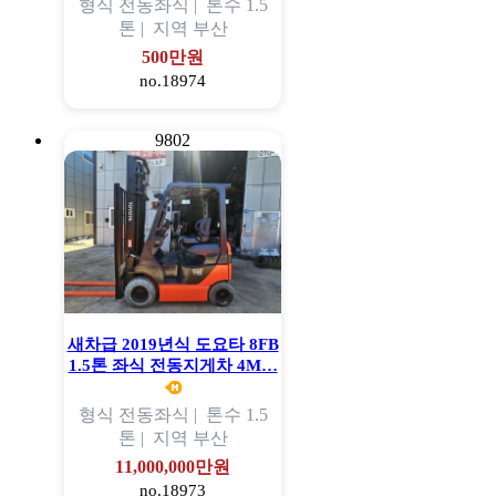
형식
전동좌식 |
톤수
1.5
톤 |
지역
부산
500만원
no.18974
9802
새차급 2019년식 도요타 8FB
1.5톤 좌식 전동지게차 4M…
형식
전동좌식 |
톤수
1.5
톤 |
지역
부산
11,000,000만원
no.18973