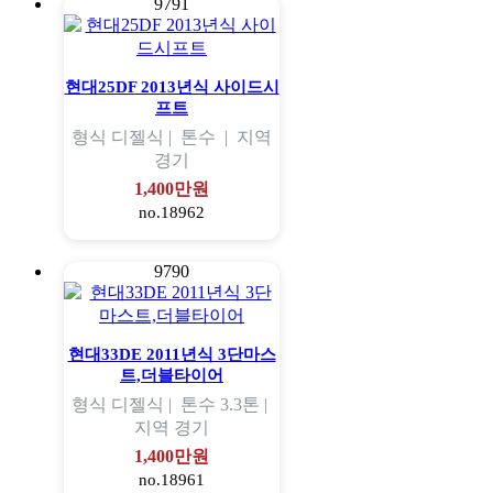
9791
현대25DF 2013년식 사이드시
프트
형식
디젤식 |
톤수
|
지역
경기
1,400만원
no.18962
9790
현대33DE 2011년식 3단마스
트,더블타이어
형식
디젤식 |
톤수
3.3톤 |
지역
경기
1,400만원
no.18961