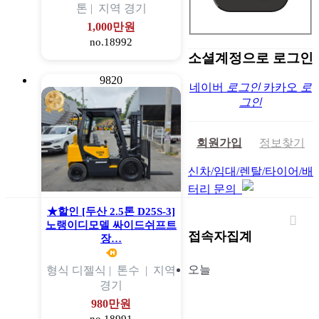
톤 |
지역
경기
1,000만원
no.18992
소셜계정으로 로그인
9820
네이버
로그인
카카오
로
그인
회원가입
정보찾기
신차/임대/렌탈/타이어/배
터리 문의
★할인 [두산 2.5톤 D25S-3]
노랭이디모델 싸이드쉬프트
접속자집계
장…
오늘
형식
디젤식 |
톤수
|
지역
경기
980만원