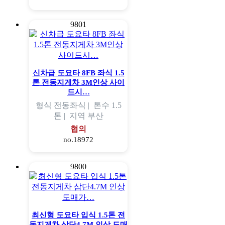
9801
신차급 도요타 8FB 좌식 1.5
톤 전동지게차 3M인상 사이
드시…
형식
전동좌식 |
톤수
1.5
톤 |
지역
부산
협의
no.18972
9800
최신형 도요타 입식 1.5톤 전
동지게차 삼단4.7M 인상 도매