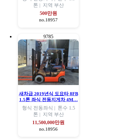
톤 |
지역
부산
500만원
no.18957
9785
새차급 2019년식 도요타 8FB
1.5톤 좌식 전동지게차 4M…
형식
전동좌식 |
톤수
1.5
톤 |
지역
부산
11,500,000만원
no.18956