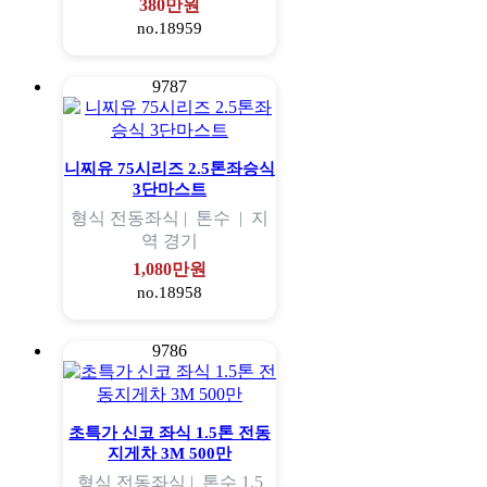
380만원
no.18959
9787
니찌유 75시리즈 2.5톤좌승식
3단마스트
형식
전동좌식 |
톤수
|
지
역
경기
1,080만원
no.18958
9786
초특가 신코 좌식 1.5톤 전동
지게차 3M 500만
형식
전동좌식 |
톤수
1.5