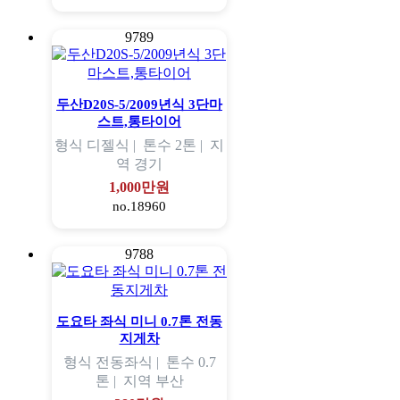
9789
두산D20S-5/2009년식 3단마
스트,통타이어
형식
디젤식 |
톤수
2톤 |
지
역
경기
1,000만원
no.18960
9788
도요타 좌식 미니 0.7톤 전동
지게차
형식
전동좌식 |
톤수
0.7
톤 |
지역
부산