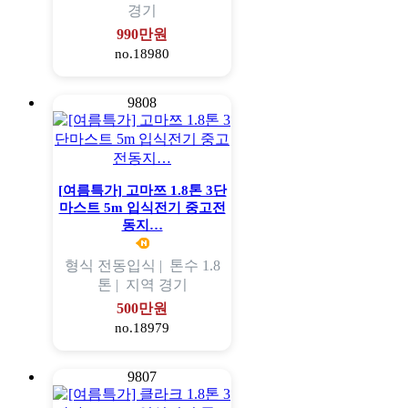
경기
990만원
no.18980
9808
[여름특가] 고마쯔 1.8톤 3단
마스트 5m 입식전기 중고전
동지…
형식
전동입식 |
톤수
1.8
톤 |
지역
경기
500만원
no.18979
9807