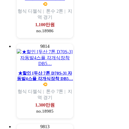
형식
디젤식 |
톤수
2톤 |
지
역
경기
1,100만원
no.18986
9814
★할인 [두산 7톤 D70S-3] 자
동발4스플 각개식장착 DB5…
형식
디젤식 |
톤수
7톤 |
지
역
경기
1,300만원
no.18985
9813