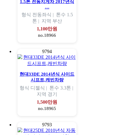
1.5톤 전동지게차 2017년식
…
형식
전동좌식 |
톤수
1.5
톤 |
지역
부산
1,100만원
no.18966
9794
현대33DE 2014년식 사이드
시프트,캐빈차량
형식
디젤식 |
톤수
3.3톤 |
지역
경기
1,500만원
no.18965
9793