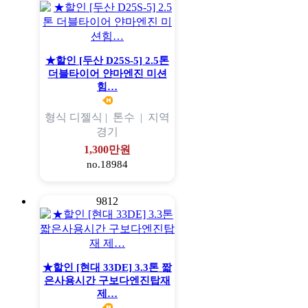
★할인 [두산 D25S-5] 2.5톤
더블타이어 얀마엔진 미션
힘…
형식
디젤식 |
톤수
|
지역
경기
1,300만원
no.18984
9812
★할인 [현대 33DE] 3.3톤 짧
은사용시간 구보다엔진탑재
제…