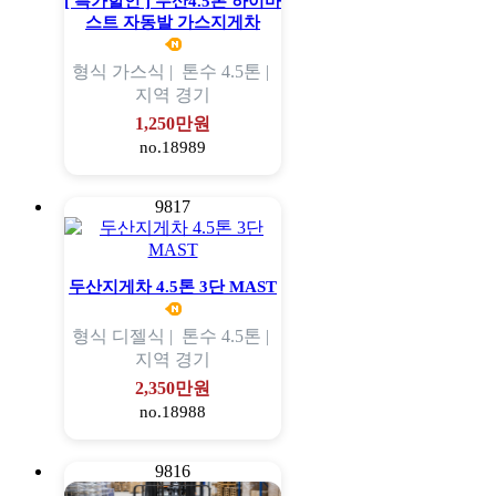
[ 특가할인 ] 두산4.5톤 하이마
스트 자동발 가스지게차
형식
가스식 |
톤수
4.5톤 |
지역
경기
1,250만원
no.18989
9817
두산지게차 4.5톤 3단 MAST
형식
디젤식 |
톤수
4.5톤 |
지역
경기
2,350만원
no.18988
9816