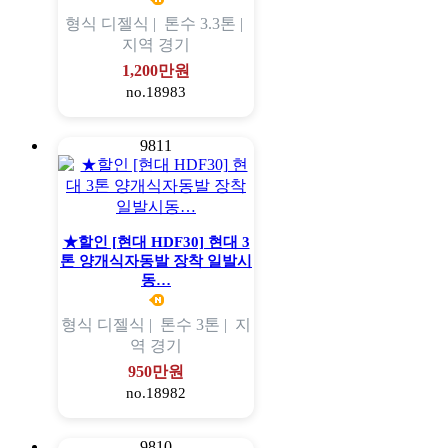
형식
디젤식 |
톤수
3.3톤 |
지역
경기
1,200만원
no.18983
9811
★할인 [현대 HDF30] 현대 3
톤 양개식자동발 장착 일발시
동…
형식
디젤식 |
톤수
3톤 |
지
역
경기
950만원
no.18982
9810