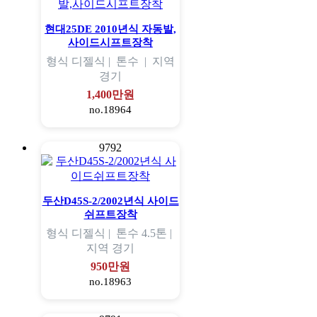
현대25DE 2010년식 자동발,
사이드시프트장착
형식
디젤식 |
톤수
|
지역
경기
1,400만원
no.18964
9792
두산D45S-2/2002년식 사이드
쉬프트장착
형식
디젤식 |
톤수
4.5톤 |
지역
경기
950만원
no.18963