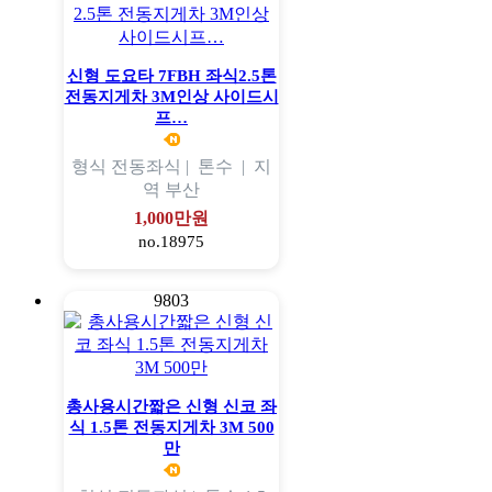
신형 도요타 7FBH 좌식2.5톤
전동지게차 3M인상 사이드시
프…
형식
전동좌식 |
톤수
|
지
역
부산
1,000만원
no.18975
9803
총사용시간짧은 신형 신코 좌
식 1.5톤 전동지게차 3M 500
만