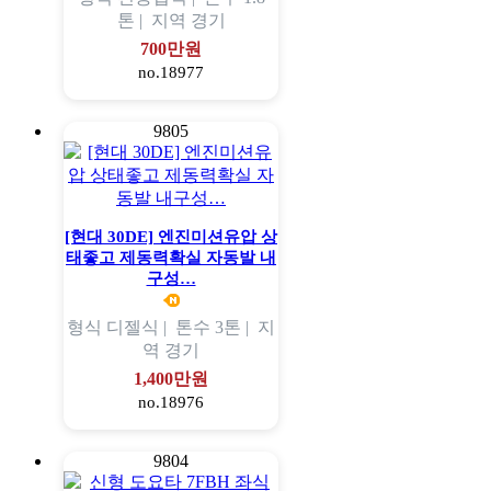
톤 |
지역
경기
700만원
no.18977
9805
[현대 30DE] 엔진미션유압 상
태좋고 제동력확실 자동발 내
구성…
형식
디젤식 |
톤수
3톤 |
지
역
경기
1,400만원
no.18976
9804