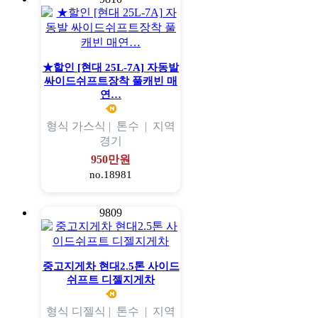
★할인 [현대 25L-7A] 자동발
싸이드쉬프트장착 풀캐빈 매
연…
형식
가스식 |
톤수
|
지역
경기
950만원
no.18981
9809
중고지게차 현대2.5톤 사이드
쉬프트 디젤지게차
형식
디젤식 |
톤수
|
지역