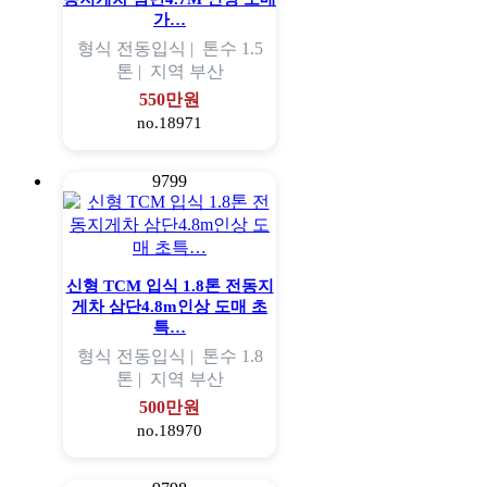
가…
형식
전동입식 |
톤수
1.5
톤 |
지역
부산
550만원
no.18971
9799
신형 TCM 입식 1.8톤 전동지
게차 삼단4.8m인상 도매 초
특…
형식
전동입식 |
톤수
1.8
톤 |
지역
부산
500만원
no.18970