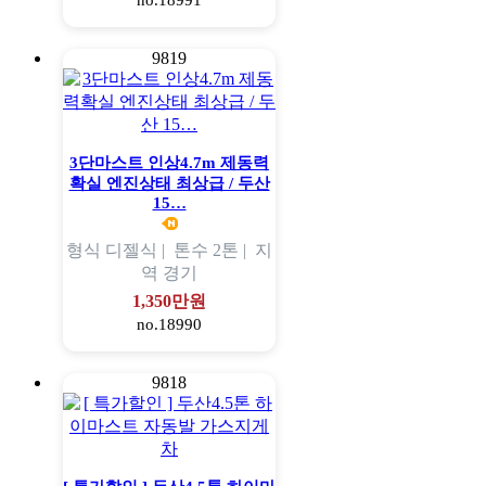
no.18991
9819
3단마스트 인상4.7m 제동력
확실 엔진상태 최상급 / 두산
15…
형식
디젤식 |
톤수
2톤 |
지
역
경기
1,350만원
no.18990
9818