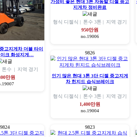
가성비 좋은 현대 3톤 자동발 디젤 중고
지게차 정비완료
형식
디젤식 |
톤수
3톤 |
지역
경기
950만원
no.19006
젤 중고지게차 더블 타이
9826
레이크 화성지게…
|
톤수
|
지역
경기
인기 많은 현대 3톤 3단 디젤 중고지게
,300만원
차 힌지드 습식브레이크
o.19007
형식
디젤식 |
톤수
3톤 |
지역
경기
1,400만원
no.19004
9824
9823