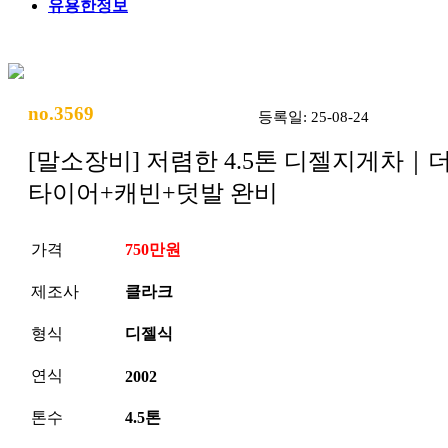
유용한정보
no.3569
등록일: 25-08-24
[말소장비] 저렴한 4.5톤 디젤지게차｜
타이어+캐빈+덧발 완비
가격
750만원
제조사
클라크
형식
디젤식
연식
2002
톤수
4.5톤