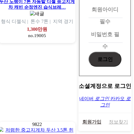
원
두산 노랭이 7톤 자동발 디젤 중고지게
차 캐빈 순정엔진 습식브레…
회원아이디
로
그
필수
형식
디젤식 |
톤수
7톤 |
지역
경기
인
1,300만원
비밀번호
필
no.19005
수
소셜계정으로 로그인
네이버
로그인
카카오
로
그인
회원가입
정보찾기
9822