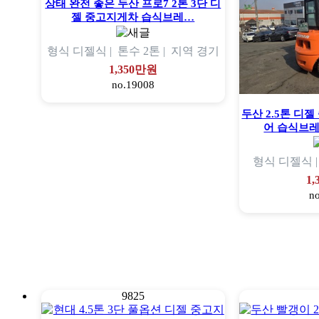
상태 완전 좋은 두산 프로7 2톤 3단 디
젤 중고지게차 습식브레…
형식
디젤식 |
톤수
2톤 |
지역
경기
1,350만원
no.19008
두산 2.5톤 디
어 습식브
형식
디젤식 
1
n
9825