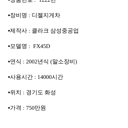
▪︎장비명 : 디젤지게차
▪︎제작사 : 클라크 삼성중공업
▪︎모델명 : FX45D
▪︎연식 : 2002년식 (말소장비)
▪︎사용시간 : 14000시간
▪︎위치 : 경기도 화성
▪︎가격 : 750만원