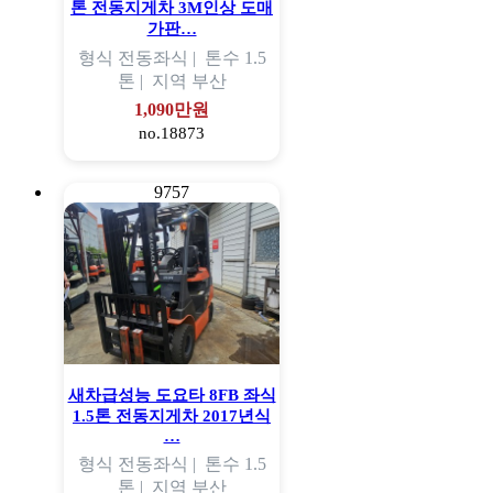
톤 전동지게차 3M인상 도매
가판…
형식
전동좌식 |
톤수
1.5
톤 |
지역
부산
1,090만원
no.18873
9757
새차급성능 도요타 8FB 좌식
1.5톤 전동지게차 2017년식
…
형식
전동좌식 |
톤수
1.5
톤 |
지역
부산