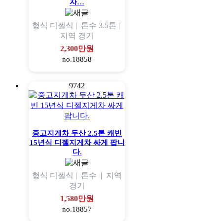
자…
형식
디젤식 |
톤수
3.5톤 |
지역
경기
2,300만원
no.18858
9742
중고지게차 두산 2.5톤 캐빈
15년식 디젤지게차 싸게 팝니
다.
형식
디젤식 |
톤수
|
지역
경기
1,580만원
no.18857