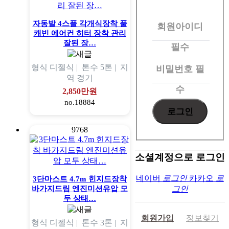
원
자동발 4스플 각개식장착 풀
회원아이디
로
캐빈 에어컨 히터 장착 관리
그
잘된 장…
필수
인
형식
디젤식 |
톤수
5톤 |
지
비밀번호
필
역
경기
수
2,850만원
no.18884
9768
소셜계정으로 로그인
네이버
로그인
카카오
로
3단마스트 4.7m 힌지드장착
바가지드림 엔진미션유압 모
그인
두 상태…
회원가입
정보찾기
형식
디젤식 |
톤수
3톤 |
지