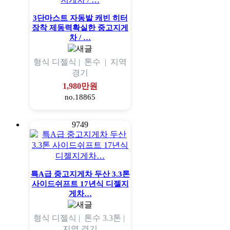
3단마스트 자동발 캐빈 히터
장착 제동력확실한 중고지게
차 / …
형식
디젤식 |
톤수
|
지역
경기
1,980만원
no.18865
9749
특A급 중고지게차 두산 3.3톤
사이드쉬프트 17년식 디젤지
게차…
형식
디젤식 |
톤수
3.3톤 |
지역
경기