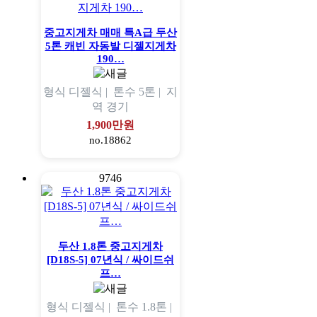
중고지게차 매매 특A급 두산
5톤 캐빈 자동발 디젤지게차
190…
형식
디젤식 |
톤수
5톤 |
지
역
경기
1,900만원
no.18862
9746
두산 1.8톤 중고지게차
[D18S-5] 07년식 / 싸이드쉬
프…
형식
디젤식 |
톤수
1.8톤 |