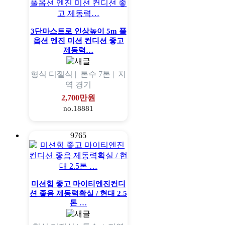
3단마스트로 인상높이 5m 풀
옵션 엔진 미션 컨디션 좋고
제동력…
형식
디젤식 |
톤수
7톤 |
지
역
경기
2,700만원
no.18881
9765
미션힘 좋고 마이티엔진컨디
션 좋음 제동력확실 / 현대 2.5
톤 …