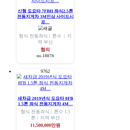
신형 도요타 7FBH 좌식2.5톤
전동지게차 3M인상 사이드시
프…
형식
전동좌식 |
톤수
|
지
역
부산
협의
no.18878
9762
새차급 2019년식 도요타 8FB
1.5톤 좌식 전동지게차 4M…
형식
전동좌식 |
톤수
1.5
톤 |
지역
부산
11,500,000만원