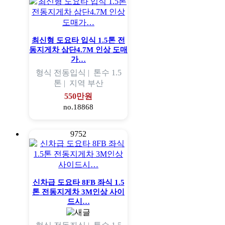
최신형 도요타 입식 1.5톤 전
동지게차 삼단4.7M 인상 도매
가…
형식
전동입식 |
톤수
1.5
톤 |
지역
부산
550만원
no.18868
9752
신차급 도요타 8FB 좌식 1.5
톤 전동지게차 3M인상 사이
드시…