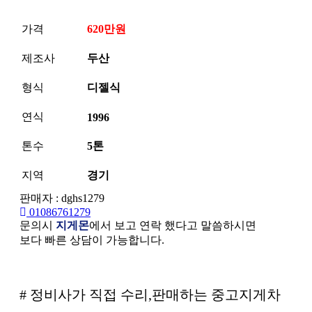
가격
620만원
제조사
두산
형식
디젤식
연식
1996
톤수
5톤
지역
경기
판매자 : dghs1279
01086761279
문의시
지게몬
에서 보고 연락 했다고 말씀하시면
보다 빠른 상담이 가능합니다.
본문
# 정비사가 직접 수리,판매하는 중고지게차