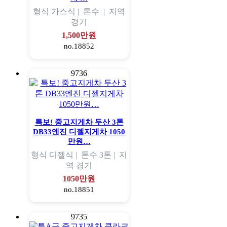
형식
가스식 |
톤수
|
지역
경기
1,500만원
no.18852
9736
특보! 중고지게차 두산 3톤
DB33엔진 디젤지게차 1050
만원…
형식
디젤식 |
톤수
3톤 |
지
역
경기
1050만원
no.18851
9735