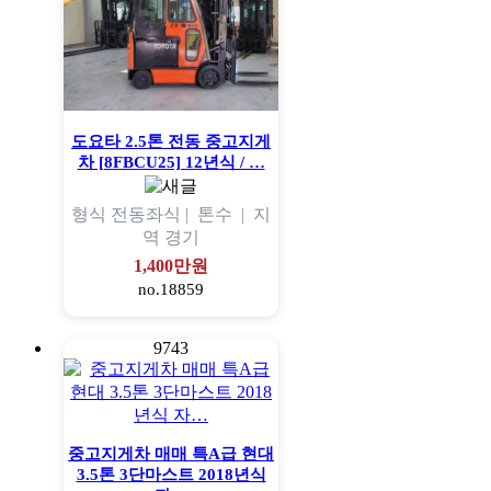
도요타 2.5톤 전동 중고지게
차 [8FBCU25] 12년식 / …
형식
전동좌식 |
톤수
|
지
역
경기
1,400만원
no.18859
9743
중고지게차 매매 특A급 현대
3.5톤 3단마스트 2018년식