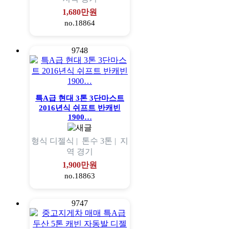
1,680만원
no.18864
9748
특A급 현대 3톤 3단마스트
2016년식 쉬프트 반캐빈
1900…
형식
디젤식 |
톤수
3톤 |
지
역
경기
1,900만원
no.18863
9747