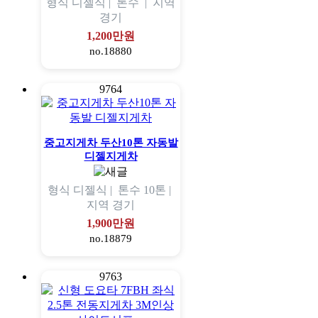
형식
디젤식 |
톤수
|
지역
경기
1,200만원
no.18880
9764
중고지게차 두산10톤 자동발
디젤지게차
형식
디젤식 |
톤수
10톤 |
지역
경기
1,900만원
no.18879
9763