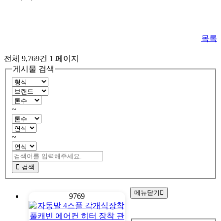
목록
전체 9,769건
1 페이지
게시물 검색
~
~
검색
메뉴닫기
9769
회