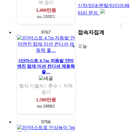
역
경기
신차/임대/렌탈/타이어/배
1,400만원
터리 문의
no.18883
접속자집계
9767
오늘
3단마스트 4.7m 자동발 얀마
엔진 탑재 미션 컨디션 제동력
좋…
형식
디젤식 |
톤수
|
지역
경기
1,500만원
no.18882
9766