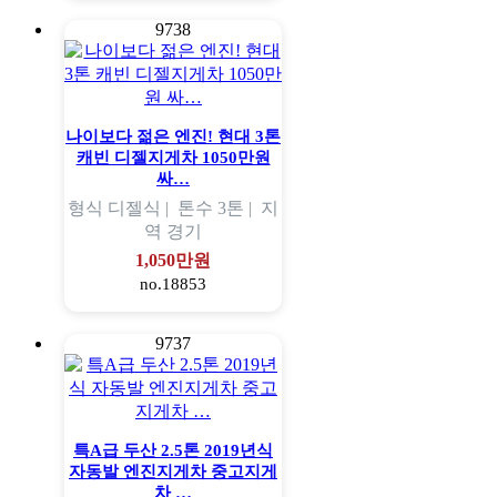
9738
나이보다 젊은 엔진! 현대 3톤
캐빈 디젤지게차 1050만원
싸…
형식
디젤식 |
톤수
3톤 |
지
역
경기
1,050만원
no.18853
9737
특A급 두산 2.5톤 2019년식
자동발 엔진지게차 중고지게
차 …