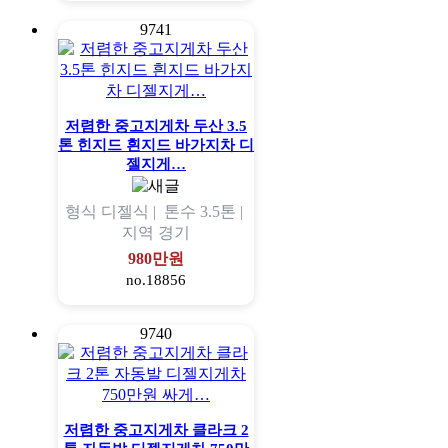
9741
저렴한 중고지게차 두산 3.5
톤 힌지드 흰지드 바가지차 디
젤지게…
형식
디젤식 |
톤수
3.5톤 |
지역
경기
980만원
no.18856
9740
저렴한 중고지게차 클라크 2