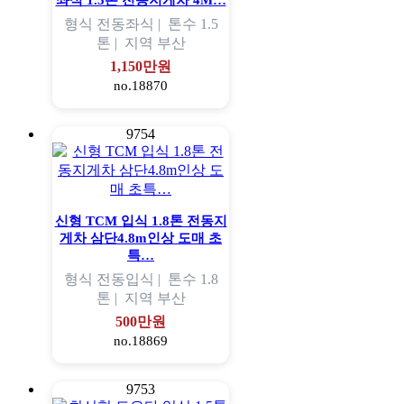
좌식 1.5톤 전동지게차 4M…
형식
전동좌식 |
톤수
1.5
톤 |
지역
부산
1,150만원
no.18870
9754
신형 TCM 입식 1.8톤 전동지
게차 삼단4.8m인상 도매 초
특…
형식
전동입식 |
톤수
1.8
톤 |
지역
부산
500만원
no.18869
9753