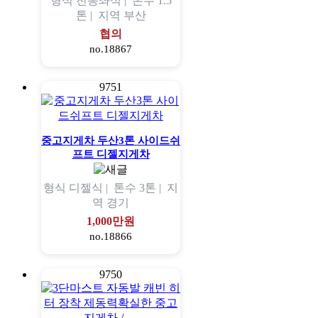
형식
전동좌식 |
톤수
1.5
톤 |
지역
부산
협의
no.18867
9751
중고지게차 두산3톤 사이드쉬
프트 디젤지게차
형식
디젤식 |
톤수
3톤 |
지
역
경기
1,000만원
no.18866
9750