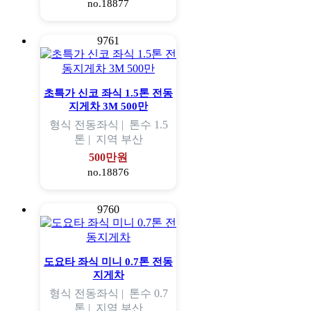
no.18877
9761
초특가 신코 좌식 1.5톤 전동
지게차 3M 500만
형식
전동좌식 |
톤수
1.5
톤 |
지역
부산
500만원
no.18876
9760
도요타 좌식 미니 0.7톤 전동
지게차
형식
전동좌식 |
톤수
0.7
톤 |
지역
부산