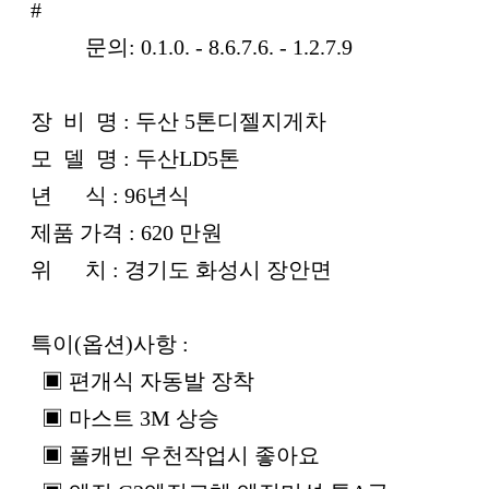
#
문의: 0.1.0. - 8.6.7.6. - 1.2.7.9
장 비 명 : 두산 5톤디젤지게차
모 델 명 : 두산LD5톤
년 식 : 96년식
제품 가격 : 620 만원
위 치 : 경기도 화성시 장안면
특이(옵션)사항 :
▣ 편개식 자동발 장착
▣ 마스트 3M 상승
▣ 풀캐빈 우천작업시 좋아요