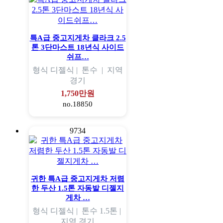
특A급 중고지게차 클라크 2.5
톤 3단마스트 18년식 사이드
쉬프…
형식
디젤식 |
톤수
|
지역
경기
1,750만원
no.18850
9734
귀한 특A급 중고지게차 저렴
한 두산 1.5톤 자동발 디젤지
게차 …
형식
디젤식 |
톤수
1.5톤 |
지역
경기