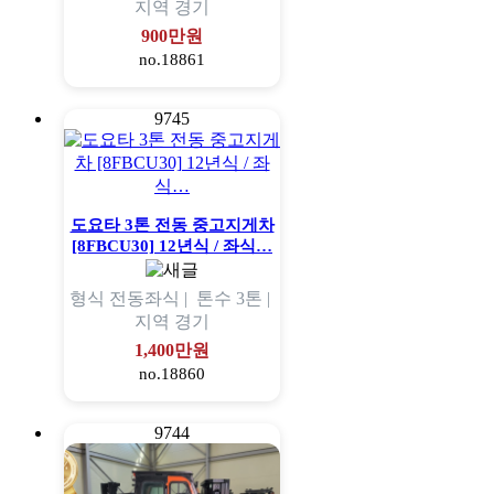
지역
경기
900만원
no.18861
9745
도요타 3톤 전동 중고지게차
[8FBCU30] 12년식 / 좌식…
형식
전동좌식 |
톤수
3톤 |
지역
경기
1,400만원
no.18860
9744