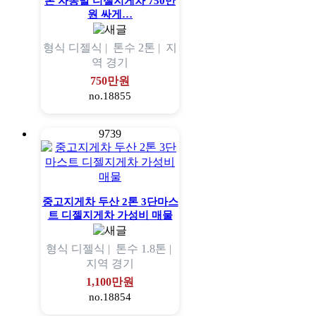
톤 자동발 디젤지게차 750만
원 싸게…
형식
디젤식 |
톤수
2톤 |
지
역
경기
750만원
no.18855
9739
중고지게차 두산 2톤 3단마스
트 디젤지게차 가성비 매물
형식
디젤식 |
톤수
1.8톤 |
지역
경기
1,100만원
no.18854