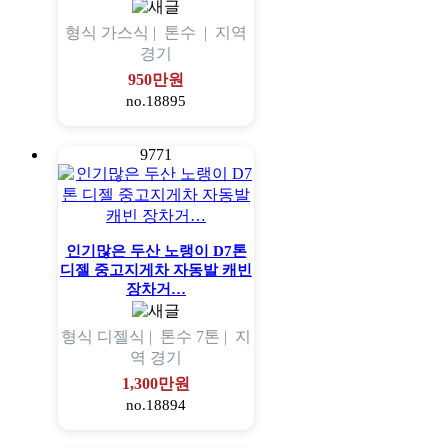
형식
가스식 |
톤수
|
지역
경기
950만원
no.18895
9771
인기많은 두산 노랭이 D7톤
디젤 중고지게차 자동발 캐빈
장차거…
형식
디젤식 |
톤수
7톤 |
지
역
경기
1,300만원
no.18894