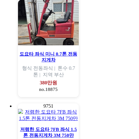
도요타 좌식 미니 0.7톤 전동
지게차
형식
전동좌식 |
톤수
0.7
톤 |
지역
부산
380만원
no.18875
9751
저렴한 도요타 7FB 좌식 1.5
톤 전동지게차 3M 750만