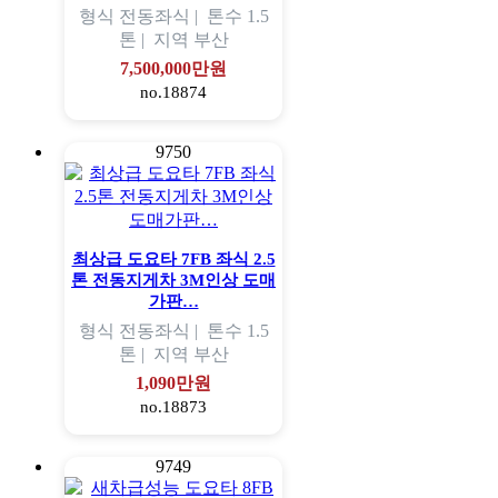
형식
전동좌식 |
톤수
1.5
톤 |
지역
부산
7,500,000만원
no.18874
9750
최상급 도요타 7FB 좌식 2.5
톤 전동지게차 3M인상 도매
가판…
형식
전동좌식 |
톤수
1.5
톤 |
지역
부산
1,090만원
no.18873
9749