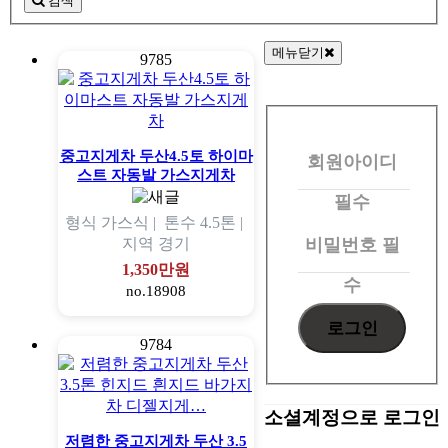
검색
메뉴닫기
9785
회
원
중고지게차 두산4.5토 하이마
회원아이디
로
스트 자동발 가스지게차
그
필수
형식
가스식 |
톤수
4.5톤 |
인
비밀번호
필
지역
경기
1,350만원
수
no.18908
9784
소셜계정으로 로그인
저렴한 중고지게차 두산 3.5