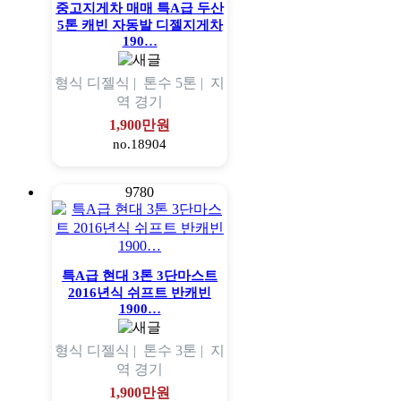
중고지게차 매매 특A급 두산
5톤 캐빈 자동발 디젤지게차
190…
형식
디젤식 |
톤수
5톤 |
지
역
경기
1,900만원
no.18904
9780
특A급 현대 3톤 3단마스트
2016년식 쉬프트 반캐빈
1900…
형식
디젤식 |
톤수
3톤 |
지
역
경기
1,900만원