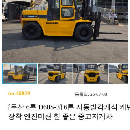
no.16829
등록일: 26-07-08
[두산 6톤 D60S-3] 6톤 자동발각개식 캐
장착 엔진미션 힘 좋은 중고지게차