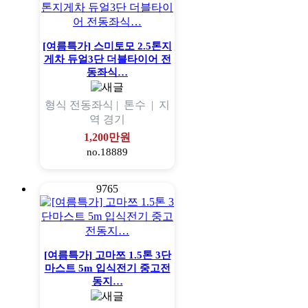
[여름특가] 스미토모 2.5톤지
게차 듀얼3단 더블타이어 전
동좌식…
형식
전동좌식 |
톤수
|
지
역
경기
1,200만원
no.18889
9765
[여름특가] 고마쯔 1.5톤 3단
마스트 5m 입식전기 중고전
동지…