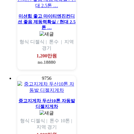
미션힘 좋고 마이티엔진컨디
션 좋음 제동력확실 / 현대 2.5
톤 …
형식
디젤식 |
톤수
|
지역
경기
1,200만원
no.18880
9756
중고지게차 두산10톤 자동발
디젤지게차
형식
디젤식 |
톤수
10톤 |
지역
경기