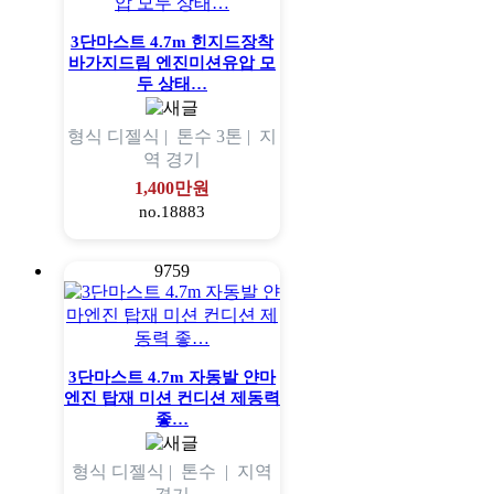
3단마스트 4.7m 힌지드장착
바가지드림 엔진미션유압 모
두 상태…
형식
디젤식 |
톤수
3톤 |
지
역
경기
1,400만원
no.18883
9759
3단마스트 4.7m 자동발 얀마
엔진 탑재 미션 컨디션 제동력
좋…
형식
디젤식 |
톤수
|
지역