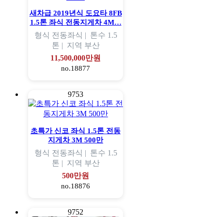
새차급 2019년식 도요타 8FB
1.5톤 좌식 전동지게차 4M…
형식
전동좌식 |
톤수
1.5
톤 |
지역
부산
11,500,000만원
no.18877
9753
초특가 신코 좌식 1.5톤 전동
지게차 3M 500만
형식
전동좌식 |
톤수
1.5
톤 |
지역
부산
500만원
no.18876
9752