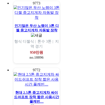
9773
인기많은 두산 노랭이 3톤 디
젤 중고지게차 자동발 장착
형식
디젤식 |
톤수
3톤 |
지
역
경기
950만원
no.18896
9772
현대 2.5톤 중고지게차 싸이
드쉬프트 장착 짧은 사용시간
풀캐빈…