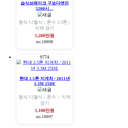
습식브레이크 구보다엔진
5200시…
형식
디젤식 |
톤수
3.3톤 |
지역
경기
1,200만원
no.18898
9774
현대 2.5톤 지게차 / 2011년
3.3M 25DE
형식
디젤식 |
톤수
|
지역
경기
1,100만원
no.18897