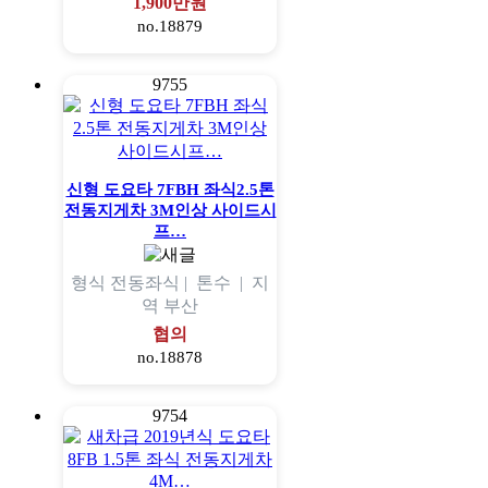
1,900만원
no.18879
9755
신형 도요타 7FBH 좌식2.5톤
전동지게차 3M인상 사이드시
프…
형식
전동좌식 |
톤수
|
지
역
부산
협의
no.18878
9754