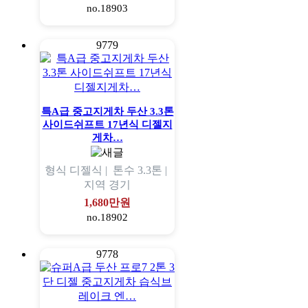
no.18903
9779
특A급 중고지게차 두산 3.3톤
사이드쉬프트 17년식 디젤지
게차…
형식
디젤식 |
톤수
3.3톤 |
지역
경기
1,680만원
no.18902
9778