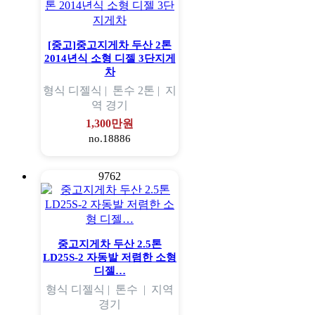
[중고]중고지게차 두산 2톤
2014년식 소형 디젤 3단지게
차
형식
디젤식 |
톤수
2톤 |
지
역
경기
1,300만원
no.18886
9762
중고지게차 두산 2.5톤
LD25S-2 자동발 저렴한 소형
디젤…
형식
디젤식 |
톤수
|
지역
경기