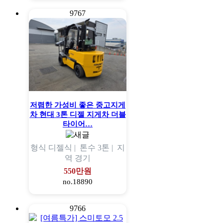
9767
저렴한 가성비 좋은 중고지게
차 현대 3톤 디젤 지게차 더블
타이어…
형식
디젤식 |
톤수
3톤 |
지
역
경기
550만원
no.18890
9766