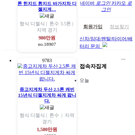
네이버
로그인
카카오
로
톤 힌지드 흰지드 바가지차 디
젤지게…
그인
형식
디젤식 |
톤수
3.5톤 |
회원가입
정보찾기
지역
경기
980만원
신차/임대/렌탈/타이어/배
no.18907
터리 문의
9783
접속자집계
오늘
중고지게차 두산 2.5톤 캐빈
15년식 디젤지게차 싸게 팝니
다.
형식
디젤식 |
톤수
|
지역
경기
1,580만원