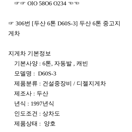
☞☞ OlO 58O6 O234 ☜☜
☞ 306번 [두산 6톤 D60S-3] 두산 6톤 중고지
게차
지게차 기본정보
기본사양 : 6톤, 자동발 , 캐빈
모델명 : D60S-3
제품분류 : 건설중장비 / 디젤지게차
제조사 : 두산
년식 : 1997년식
인도조건 : 상차도
제품상태 : 양호