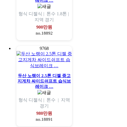
레이크 …
형식
디젤식 |
톤수
1.8톤 |
지역
경기
900만원
no.18892
9768
두산 노랭이 2.5톤 디젤 중고
지게차 싸이드쉬프트 습식브
레이크 …
형식
디젤식 |
톤수
|
지역
경기
980만원
no.18891