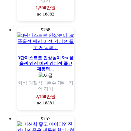
경기
1,500만원
no.18882
9758
3단마스트로 인상높이 5m 풀
옵션 엔진 미션 컨디션 좋고
제동력…
형식
디젤식 |
톤수
7톤 |
지
역
경기
2,700만원
no.18881
9757