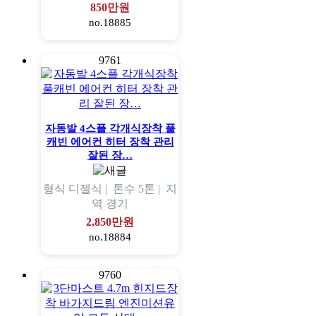
850만원
no.18885
9761
자동발 4스플 각개식장착 풀
캐빈 에어컨 히터 장착 관리
잘된 장…
형식
디젤식 |
톤수
5톤 |
지
역
경기
2,850만원
no.18884
9760