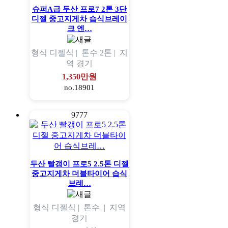
슈퍼A급 두산 프로7 2톤 3단
디젤 중고지게차 습식브레이
크 엔…
형식
디젤식 |
톤수
2톤 |
지
역
경기
1,350만원
no.18901
9777
두산 빨갱이 프로5 2.5톤 디젤
중고지게차 더블타이어 습식
브레…
형식
디젤식 |
톤수
|
지역
경기