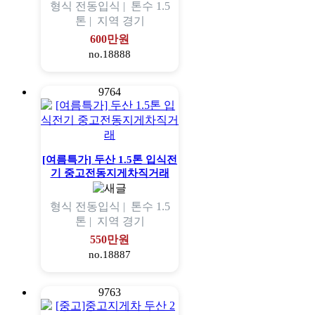
형식
전동입식 |
톤수
1.5
톤 |
지역
경기
600만원
no.18888
9764
[여름특가] 두산 1.5톤 입식전
기 중고전동지게차직거래
형식
전동입식 |
톤수
1.5
톤 |
지역
경기
550만원
no.18887
9763