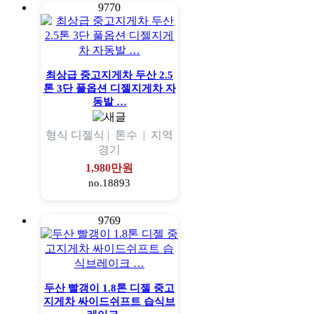
9770
최상급 중고지게차 두산 2.5
톤 3단 풀옵션 디젤지게차 자
동발 …
형식
디젤식 |
톤수
|
지역
경기
1,980만원
no.18893
9769
두산 빨갱이 1.8톤 디젤 중고
지게차 싸이드쉬프트 습식브