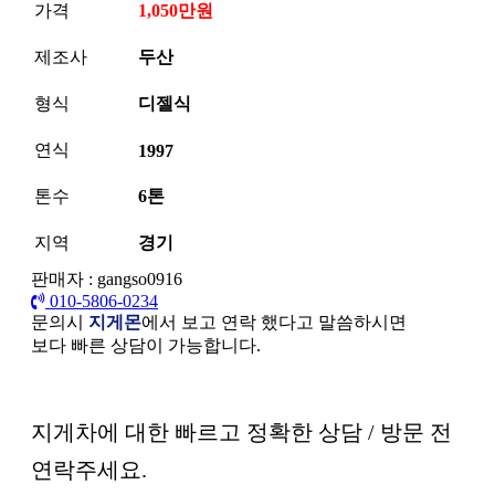
가격
1,050만원
제조사
두산
형식
디젤식
연식
1997
톤수
6톤
지역
경기
판매자 : gangso0916
010-5806-0234
문의시
지게몬
에서 보고 연락 했다고 말씀하시면
보다 빠른 상담이 가능합니다.
본문
지게차에 대한 빠르고 정확한 상담 / 방문 전
연락주세요.