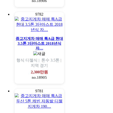
no.18906
9782
중고지게차 매매 특A급 현대
3.5톤 3단마스트 2018년식
자…
형식
디젤식 |
톤수
3.5톤 |
지역
경기
2,300만원
no.18905
9781