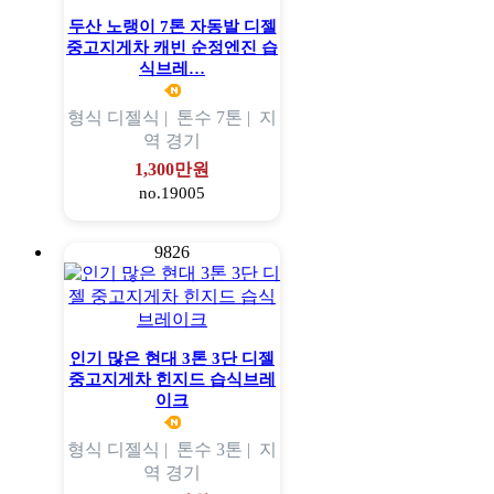
두산 노랭이 7톤 자동발 디젤
중고지게차 캐빈 순정엔진 습
식브레…
형식
디젤식 |
톤수
7톤 |
지
역
경기
1,300만원
no.19005
9826
인기 많은 현대 3톤 3단 디젤
중고지게차 힌지드 습식브레
이크
형식
디젤식 |
톤수
3톤 |
지
역
경기