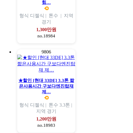
힘…
형식
디젤식 |
톤수
|
지역
경기
1,300만원
no.18984
9806
★할인 [현대 33DE] 3.3톤 짧
은사용시간 구보다엔진탑재
제…
형식
디젤식 |
톤수
3.3톤 |
지역
경기
1,200만원
no.18983