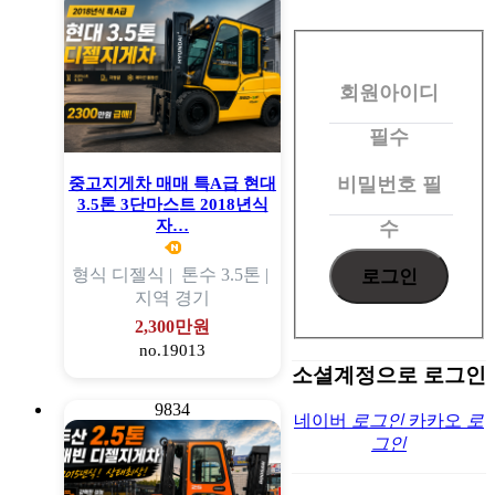
회
원
회원아이디
로
그
필수
인
비밀번호
필
중고지게차 매매 특A급 현대
3.5톤 3단마스트 2018년식
자…
수
형식
디젤식 |
톤수
3.5톤 |
지역
경기
2,300만원
no.19013
소셜계정으로 로그인
9834
네이버
로그인
카카오
로
그인