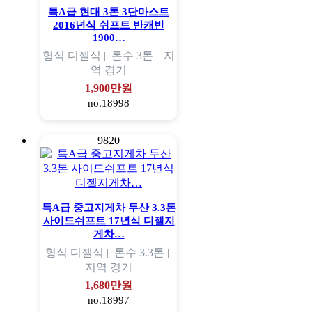
특A급 현대 3톤 3단마스트
2016년식 쉬프트 반캐빈
1900…
형식
디젤식 |
톤수
3톤 |
지
역
경기
1,900만원
no.18998
9820
특A급 중고지게차 두산 3.3톤
사이드쉬프트 17년식 디젤지
게차…
형식
디젤식 |
톤수
3.3톤 |
지역
경기
1,680만원
no.18997