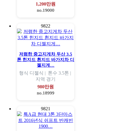
1,200만원
no.19000
9822
저렴한 중고지게차 두산 3.5
톤 힌지드 흰지드 바가지차 디
젤지게…
형식
디젤식 |
톤수
3.5톤 |
지역
경기
980만원
no.18999
9821