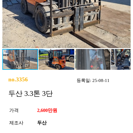
no.3356
등록일: 25-08-11
두산 3.3톤 3단
가격
2,600만원
제조사
두산