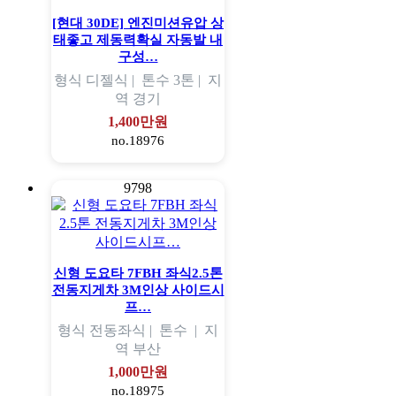
[현대 30DE] 엔진미션유압 상
태좋고 제동력확실 자동발 내
구성…
형식
디젤식 |
톤수
3톤 |
지
역
경기
1,400만원
no.18976
9798
신형 도요타 7FBH 좌식2.5톤
전동지게차 3M인상 사이드시
프…
형식
전동좌식 |
톤수
|
지
역
부산
1,000만원
no.18975