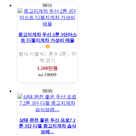
9831
중고지게차 두산 2톤 3단마스
트 디젤지게차 가성비 매물
형식
디젤식 |
톤수
2톤 |
지
역
경기
1,100만원
no.19009
9830
상태 완전 좋은 두산 프로7 2
톤 3단 디젤 중고지게차 습식
브레…