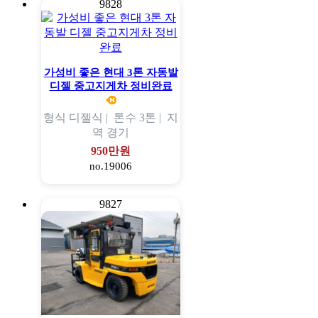
9828
가성비 좋은 현대 3톤 자동발
디젤 중고지게차 정비완료
형식
디젤식 |
톤수
3톤 |
지
역
경기
950만원
no.19006
9827