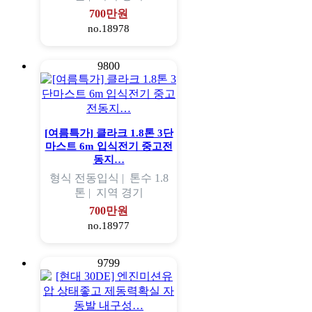
700만원
no.18978
9800
[여름특가] 클라크 1.8톤 3단
마스트 6m 입식전기 중고전
동지…
형식
전동입식 |
톤수
1.8
톤 |
지역
경기
700만원
no.18977
9799