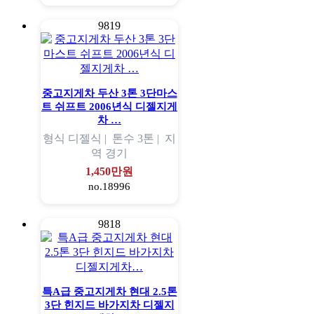
9819
중고지게차 두산 3톤 3단마스
트 쉬프트 2006년식 디젤지게
차 …
형식
디젤식 |
톤수
3톤 |
지
역
경기
1,450만원
no.18996
9818
특A급 중고지게차 현대 2.5톤
3단 힌지드 바가지차 디젤지