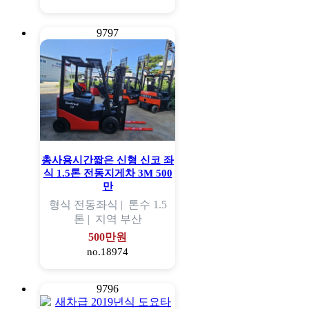
9797
총사용시간짧은 신형 신코 좌
식 1.5톤 전동지게차 3M 500
만
형식
전동좌식 |
톤수
1.5
톤 |
지역
부산
500만원
no.18974
9796