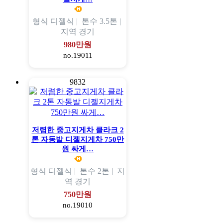
형식
디젤식 |
톤수
3.5톤 |
지역
경기
980만원
no.19011
9832
저렴한 중고지게차 클라크 2
톤 자동발 디젤지게차 750만
원 싸게…
형식
디젤식 |
톤수
2톤 |
지
역
경기
750만원
no.19010