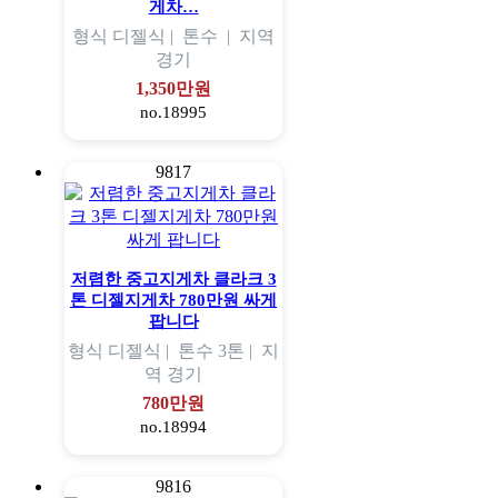
게차…
형식
디젤식 |
톤수
|
지역
경기
1,350만원
no.18995
9817
저렴한 중고지게차 클라크 3
톤 디젤지게차 780만원 싸게
팝니다
형식
디젤식 |
톤수
3톤 |
지
역
경기
780만원
no.18994
9816