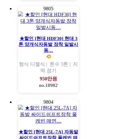
9805
★할인 [현대 HDF30] 현대 3
톤 양개식자동발 장착 일발시
동…
형식
디젤식 |
톤수
3톤 |
지
역
경기
950만원
no.18982
9804
★할인 [현대 25L-7A] 자동발
싸이드쉬프트장착 풀캐빈 매