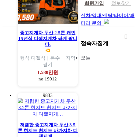
회원가입
정보찾기
신차/임대/렌탈/타이어/배
터리 문의
중고지게차 두산 2.5톤 캐빈
15년식 디젤지게차 싸게 팝니
접속자집계
다.
오늘
형식
디젤식 |
톤수
|
지역
경기
1,580만원
no.19012
9833
저렴한 중고지게차 두산 3.5
톤 힌지드 흰지드 바가지차 디
젤지게…