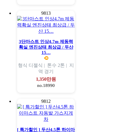
9813
3단마스트 인상4.7m 제동력
확실 엔진상태 최상급 / 두산
15…
형식
디젤식 |
톤수
2톤 |
지
역
경기
1,350만원
no.18990
9812
[ 특가할인 ] 두산4.5톤 하이마