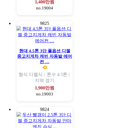
1,400만원
no.19004
9825
현대 4.5톤 3단 풀옵션 디젤
중고지게차 캐빈 자동발 에어
컨 …
형식
디젤식 |
톤수
4.5톤 |
지역
경기
1,900만원
no.19003
9824