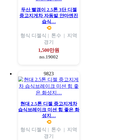
두산 빨갱이 2.5톤 3단 디젤
중고지게차 자동발 얀마엔진
습식…
형식
디젤식 |
톤수
|
지역
경기
1,500만원
no.19002
9823
현대 2.5톤 디젤 중고지게차
습식브레이크 미션 힘 좋은 화
성지…
형식
디젤식 |
톤수
|
지역
경기