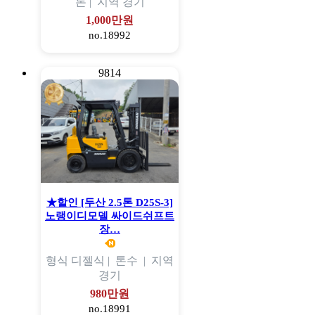
톤 |
지역
경기
1,000만원
no.18992
9814
★할인 [두산 2.5톤 D25S-3]
노랭이디모델 싸이드쉬프트
장…
형식
디젤식 |
톤수
|
지역
경기
980만원
no.18991