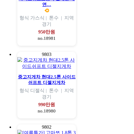
연…
형식
가스식 |
톤수
|
지역
경기
950만원
no.18981
9803
중고지게차 현대2.5톤 사이드
쉬프트 디젤지게차
형식
디젤식 |
톤수
|
지역
경기
990만원
no.18980
9802