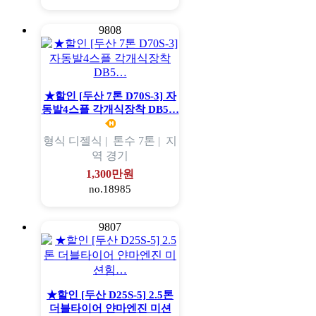
9808
★할인 [두산 7톤 D70S-3] 자
동발4스플 각개식장착 DB5…
형식
디젤식 |
톤수
7톤 |
지
역
경기
1,300만원
no.18985
9807
★할인 [두산 D25S-5] 2.5톤
더블타이어 얀마엔진 미션