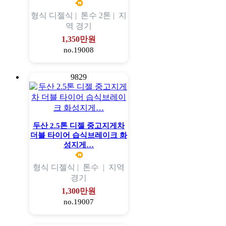
형식
디젤식 |
톤수
2톤 |
지
역
경기
1,350만원
no.19008
9829
두산 2.5톤 디젤 중고지게차
더블 타이어 습식브레이크 화
성지게…
형식
디젤식 |
톤수
|
지역
경기
1,300만원
no.19007