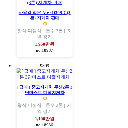
사용감 적은 두산 D30S-7 (3
톤) 지게차 판매
형식
디젤식 |
톤수
3톤 |
지
역
경기
1,950만원
no.18987
9809
[ 급매 ] 중고지게차 두산2톤 3
단마스트 디젤지게차
형식
디젤식 |
톤수
2톤 |
지
역
경기
1,100만원
no.18986