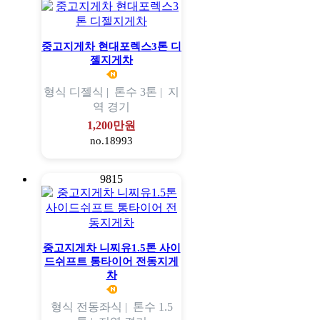
중고지게차 현대포렉스3톤 디
젤지게차
형식
디젤식 |
톤수
3톤 |
지
역
경기
1,200만원
no.18993
9815
중고지게차 니찌유1.5톤 사이
드쉬프트 통타이어 전동지게
차
형식
전동좌식 |
톤수
1.5