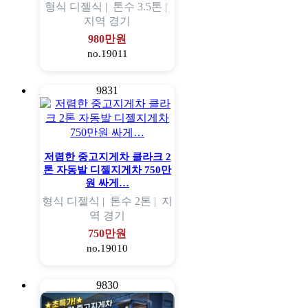
형식
디젤식 |
톤수
3.5톤 |
지역
경기
980만원
no.19011
9831
저렴한 중고지게차 클라크 2
톤 자동발 디젤지게차 750만
원 싸게…
형식
디젤식 |
톤수
2톤 |
지
역
경기
750만원
no.19010
9830