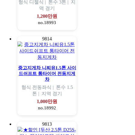
형식
디젤식 |
톤수
3톤 |
지
역
경기
1,200만원
no.18993
9814
중고지게차 니찌유1.5톤 사이
드쉬프트 통타이어 전동지게
차
형식
전동좌식 |
톤수
1.5
톤 |
지역
경기
1,000만원
no.18992
9813