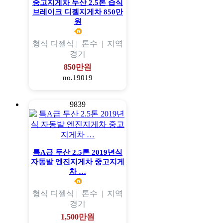
중고지게차 두산 2.5톤 습식
브레이크 디젤지게차 850만
원
형식
디젤식 |
톤수
|
지역
경기
850만원
no.19019
9839
특A급 두산 2.5톤 2019년식
자동발 엔진지게차 중고지게
차 …
형식
디젤식 |
톤수
|
지역
경기
1,500만원