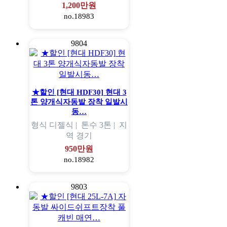
1,200만원
no.18983
9804
★할인 [현대 HDF30] 현대 3
톤 양개식자동발 장착 일발시
동…
형식
디젤식 |
톤수
3톤 |
지
역
경기
950만원
no.18982
9803