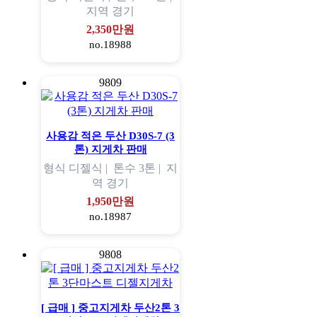
지역
경기
2,350만원
no.18988
9809
사용감 적은 두산 D30S-7 (3
톤) 지게차 판매
형식
디젤식 |
톤수
3톤 |
지
역
경기
1,950만원
no.18987
9808
[ 급매 ] 중고지게차 두산2톤 3