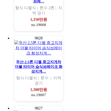
브레…
형식
디젤식 |
톤수
2톤 |
지
역
경기
1,350만원
no.19008
9828
두산 2.5톤 디젤 중고지게차
더블 타이어 습식브레이크 화
성지게…
형식
디젤식 |
톤수
|
지역
경기
1,300만원
no.19007
9827