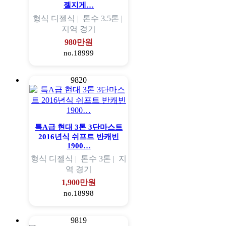
젤지게…
형식
디젤식 |
톤수
3.5톤 |
지역
경기
980만원
no.18999
9820
특A급 현대 3톤 3단마스트
2016년식 쉬프트 반캐빈
1900…
형식
디젤식 |
톤수
3톤 |
지
역
경기
1,900만원
no.18998
9819