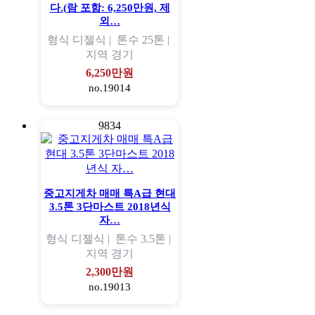
다.(람 포함: 6,250만원, 제
외…
형식
디젤식 |
톤수
25톤 |
지역
경기
6,250만원
no.19014
9834
중고지게차 매매 특A급 현대
3.5톤 3단마스트 2018년식
자…
형식
디젤식 |
톤수
3.5톤 |
지역
경기
2,300만원
no.19013