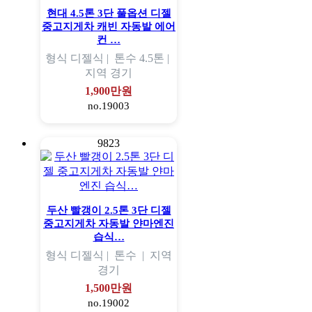
현대 4.5톤 3단 풀옵션 디젤
중고지게차 캐빈 자동발 에어
컨 …
형식
디젤식 |
톤수
4.5톤 |
지역
경기
1,900만원
no.19003
9823
두산 빨갱이 2.5톤 3단 디젤
중고지게차 자동발 얀마엔진
습식…
형식
디젤식 |
톤수
|
지역
경기
1,500만원
no.19002