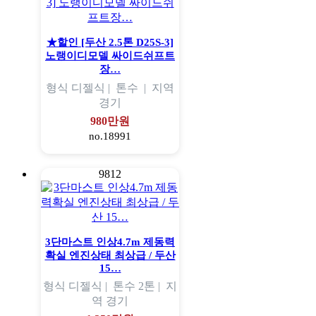
★할인 [두산 2.5톤 D25S-3]
노랭이디모델 싸이드쉬프트
장…
형식
디젤식 |
톤수
|
지역
경기
980만원
no.18991
9812
3단마스트 인상4.7m 제동력
확실 엔진상태 최상급 / 두산
15…
형식
디젤식 |
톤수
2톤 |
지
역
경기