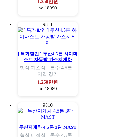
1,350만원
no.18990
9811
[ 특가할인 ] 두산4.5톤 하이마
스트 자동발 가스지게차
형식
가스식 |
톤수
4.5톤 |
지역
경기
1,250만원
no.18989
9810
두산지게차 4.5톤 3단 MAST
형식
디젤식 |
톤수
4.5톤 |