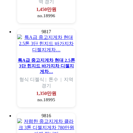
역
경기
1,450만원
no.18996
9817
특A급 중고지게차 현대 2.5톤
3단 힌지드 바가지차 디젤지
게차…
형식
디젤식 |
톤수
|
지역
경기
1,350만원
no.18995
9816