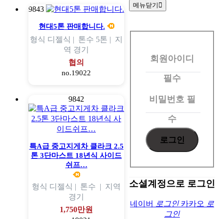
메뉴닫기
9843
회
현대5톤 판매합니다.
형식
디젤식 |
톤수
5톤 |
지
원
역
경기
회원아이디
로
협의
no.19022
그
필수
인
비밀번호
필
9842
수
특A급 중고지게차 클라크 2.5
톤 3단마스트 18년식 사이드
쉬프…
소셜계정으로 로그인
형식
디젤식 |
톤수
|
지역
경기
네이버
로그인
카카오
로
1,750만원
그인