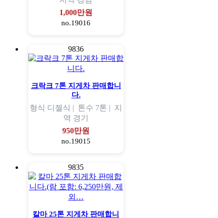
1,000만원
no.19016
9836
크락크 7톤 지게차 판매합니
다.
형식
디젤식 |
톤수
7톤 |
지
역
경기
950만원
no.19015
9835
칼마 25톤 지게차 판매합니