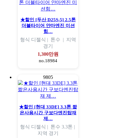
★할인 [두산 D25S-5] 2.5톤
더블타이어 얀마엔진 미션
힘…
형식
디젤식 |
톤수
|
지역
경기
1,300만원
no.18984
9805
★할인 [현대 33DE] 3.3톤 짧
은사용시간 구보다엔진탑재
제…
형식
디젤식 |
톤수
3.3톤 |
지역
경기