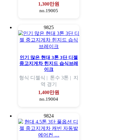
1,300만원
no.19005
9825
인기 많은 현대 3톤 3단 디젤
중고지게차 힌지드 습식브레
이크
형식
디젤식 |
톤수
3톤 |
지
역
경기
1,400만원
no.19004
9824