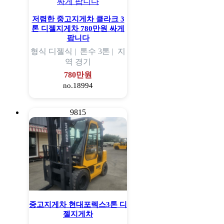
저렴한 중고지게차 클라크 3
톤 디젤지게차 780만원 싸게
팝니다
형식
디젤식 |
톤수
3톤 |
지
역
경기
780만원
no.18994
9815
중고지게차 현대포렉스3톤 디
젤지게차