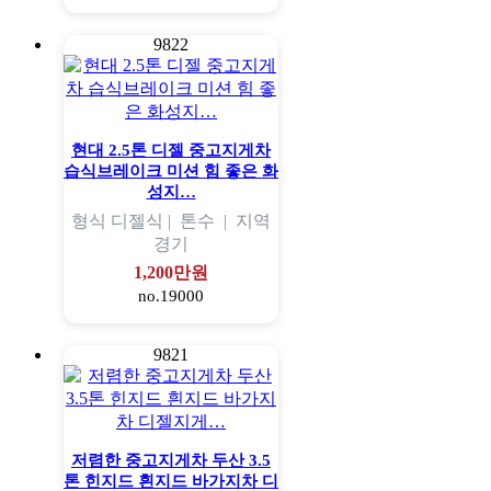
9822
현대 2.5톤 디젤 중고지게차
습식브레이크 미션 힘 좋은 화
성지…
형식
디젤식 |
톤수
|
지역
경기
1,200만원
no.19000
9821
저렴한 중고지게차 두산 3.5
톤 힌지드 흰지드 바가지차 디