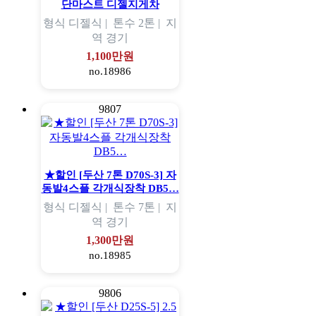
단마스트 디젤지게차
형식
디젤식 |
톤수
2톤 |
지
역
경기
1,100만원
no.18986
9807
★할인 [두산 7톤 D70S-3] 자
동발4스플 각개식장착 DB5…
형식
디젤식 |
톤수
7톤 |
지
역
경기
1,300만원
no.18985
9806