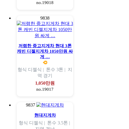
no.19018
9838
저렴한 중고지게차 현대 3톤
캐빈 디젤지게차 1050만원 싸
게 …
형식
디젤식 |
톤수
3톤 |
지
역
경기
1,050만원
no.19017
9837
현대지게차
형식
디젤식 |
톤수
3.5톤 |
지역
경남