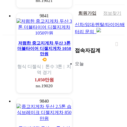
no.19021
회원가입
정보찾기
9841
신차/임대/렌탈/타이어/배
터리 문의
저렴한 중고지게차 두산 3톤
더블타이어 디젤지게차 1050
접속자집계
만원
오늘
형식
디젤식 |
톤수
3톤 |
지
역
경기
1,050만원
no.19020
9840