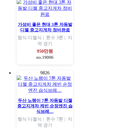
가성비 좋은 현대 3톤 자동발
디젤 중고지게차 정비완료
형식
디젤식 |
톤수
3톤 |
지
역
경기
950만원
no.19006
9826
두산 노랭이 7톤 자동발 디젤
중고지게차 캐빈 순정엔진 습
식브레…
형식
디젤식 |
톤수
7톤 |
지
역
경기