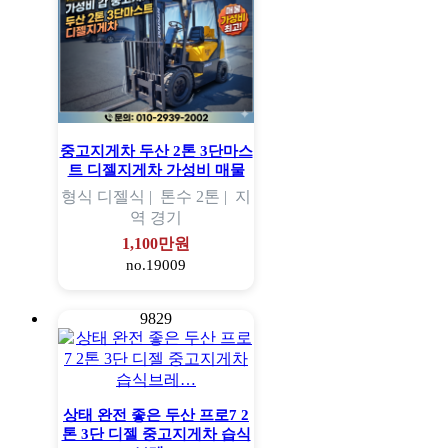
중고지게차 두산 2톤 3단마스
트 디젤지게차 가성비 매물
형식
디젤식 |
톤수
2톤 |
지
역
경기
1,100만원
no.19009
9829
상태 완전 좋은 두산 프로7 2
톤 3단 디젤 중고지게차 습식