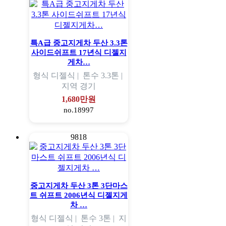
특A급 중고지게차 두산 3.3톤
사이드쉬프트 17년식 디젤지
게차…
형식
디젤식 |
톤수
3.3톤 |
지역
경기
1,680만원
no.18997
9818
중고지게차 두산 3톤 3단마스
트 쉬프트 2006년식 디젤지게
차 …
형식
디젤식 |
톤수
3톤 |
지