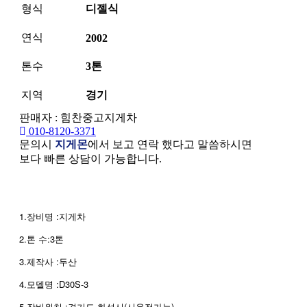
형식
디젤식
연식
2002
톤수
3톤
지역
경기
판매자 : 힘찬중고지게차
010-8120-3371
문의시
지게몬
에서 보고 연락 했다고 말씀하시면
보다 빠른 상담이 가능합니다.
본문
1.장비명 :지게차
2.톤 수:3톤
3.제작사 :두산
4.모델명 :D30S-3
5.장비위치 :경기도 화성시(시운전가능)