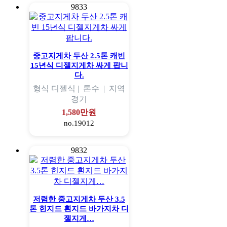
9833
중고지게차 두산 2.5톤 캐빈
15년식 디젤지게차 싸게 팝니
다.
형식
디젤식 |
톤수
|
지역
경기
1,580만원
no.19012
9832
저렴한 중고지게차 두산 3.5
톤 힌지드 흰지드 바가지차 디
젤지게…