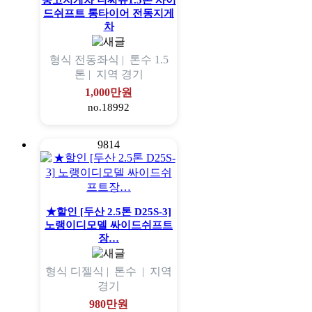
중고지게차 니찌유1.5톤 사이
드쉬프트 통타이어 전동지게
차
형식
전동좌식 |
톤수
1.5
톤 |
지역
경기
1,000만원
no.18992
9814
★할인 [두산 2.5톤 D25S-3]
노랭이디모델 싸이드쉬프트
장…
형식
디젤식 |
톤수
|
지역
경기
980만원