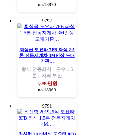
no.18970
9792
최상급 도요타 7FB 좌식 2.5
톤 전동지게차 3M인상 도매
가판…
형식
전동좌식 |
톤수
1.5
톤 |
지역
부산
1,090만원
no.18969
9791
최신형 2019년식 도요타 8FB