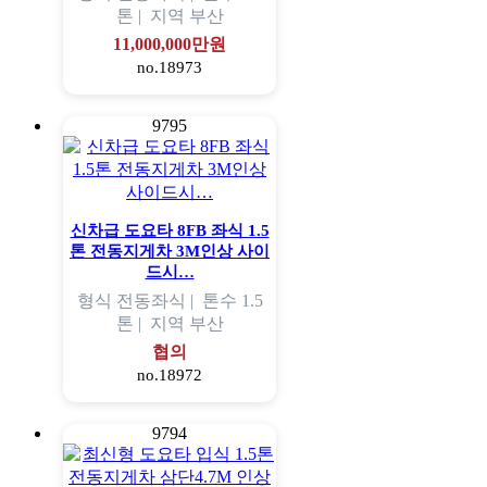
톤 |
지역
부산
11,000,000만원
no.18973
9795
신차급 도요타 8FB 좌식 1.5
톤 전동지게차 3M인상 사이
드시…
형식
전동좌식 |
톤수
1.5
톤 |
지역
부산
협의
no.18972
9794