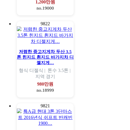
1,200만원
no.19000
9822
저렴한 중고지게차 두산 3.5
톤 힌지드 흰지드 바가지차 디
젤지게…
형식
디젤식 |
톤수
3.5톤 |
지역
경기
980만원
no.18999
9821