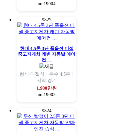
no.19004
9825
현대 4.5톤 3단 풀옵션 디젤
중고지게차 캐빈 자동발 에어
컨 …
형식
디젤식 |
톤수
4.5톤 |
지역
경기
1,900만원
no.19003
9824