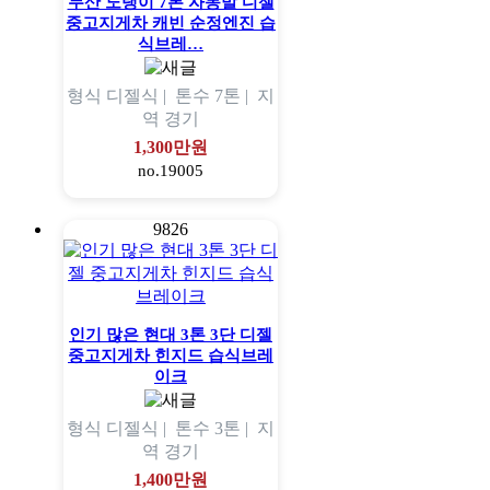
두산 노랭이 7톤 자동발 디젤
중고지게차 캐빈 순정엔진 습
식브레…
형식
디젤식 |
톤수
7톤 |
지
역
경기
1,300만원
no.19005
9826
인기 많은 현대 3톤 3단 디젤
중고지게차 힌지드 습식브레
이크
형식
디젤식 |
톤수
3톤 |
지
역
경기
1,400만원