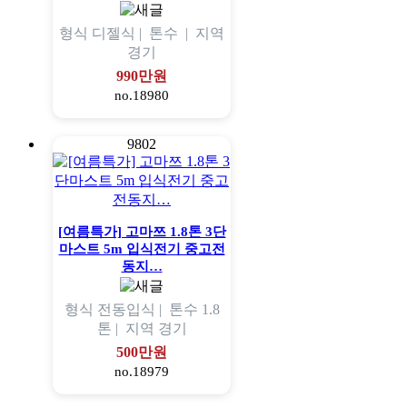
형식
디젤식 |
톤수
|
지역
경기
990만원
no.18980
9802
[여름특가] 고마쯔 1.8톤 3단
마스트 5m 입식전기 중고전
동지…
형식
전동입식 |
톤수
1.8
톤 |
지역
경기
500만원
no.18979