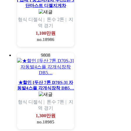
[ 급매 ] 중고지게차 두산2톤 3
단마스트 디젤지게차
형식
디젤식 |
톤수
2톤 |
지
역
경기
1,100만원
no.18986
9808
★할인 [두산 7톤 D70S-3] 자
동발4스플 각개식장착 DB5…
형식
디젤식 |
톤수
7톤 |
지
역
경기
1,300만원
no.18985