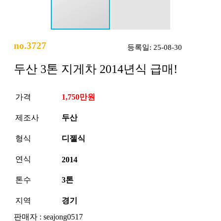
no.3727
등록일: 25-08-30
두산 3톤 지게차 2014년식 급매!
가격
1,750만원
제조사
두산
형식
디젤식
연식
2014
톤수
3톤
지역
경기
판매자 : seajong0517