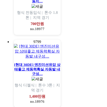
동지…
형식
전동입식 |
톤수
1.8
톤 |
지역
경기
700만원
no.18977
9799
[현대 30DE] 엔진미션유압 상
태좋고 제동력확실 자동발 내
구성…
형식
디젤식 |
톤수
3톤 |
지
역
경기
1,400만원
no.18976