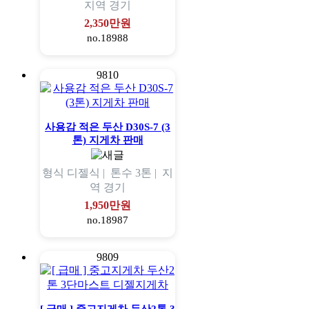
지역
경기
2,350만원
no.18988
9810
사용감 적은 두산 D30S-7 (3
톤) 지게차 판매
형식
디젤식 |
톤수
3톤 |
지
역
경기
1,950만원
no.18987
9809