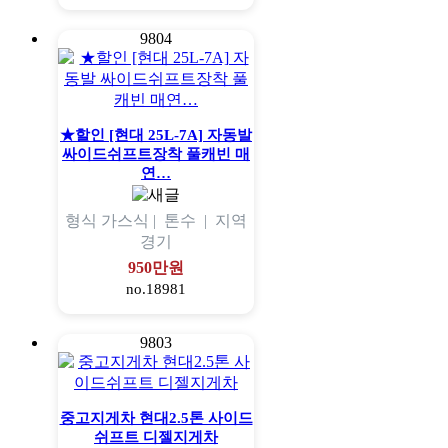
9804
★할인 [현대 25L-7A] 자동발
싸이드쉬프트장착 풀캐빈 매
연…
형식
가스식 |
톤수
|
지역
경기
950만원
no.18981
9803
중고지게차 현대2.5톤 사이드
쉬프트 디젤지게차