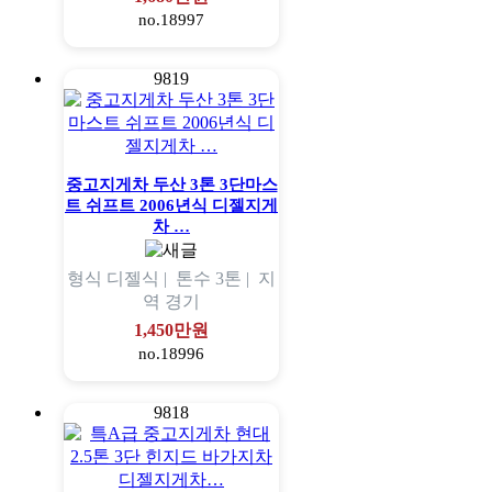
no.18997
9819
중고지게차 두산 3톤 3단마스
트 쉬프트 2006년식 디젤지게
차 …
형식
디젤식 |
톤수
3톤 |
지
역
경기
1,450만원
no.18996
9818