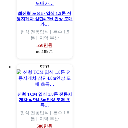
최신형 도요타 입식 1.5톤 전
동지게차 삼단4.7M 인상 도매
가…
형식
전동입식 |
톤수
1.5
톤 |
지역
부산
550만원
no.18971
9793
신형 TCM 입식 1.8톤 전동지
게차 삼단4.8m인상 도매 초
특…
형식
전동입식 |
톤수
1.8
톤 |
지역
부산
500만원