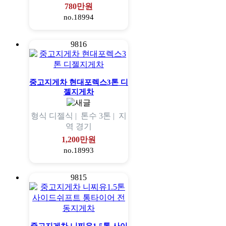
780만원
no.18994
9816
중고지게차 현대포렉스3톤 디
젤지게차
형식
디젤식 |
톤수
3톤 |
지
역
경기
1,200만원
no.18993
9815