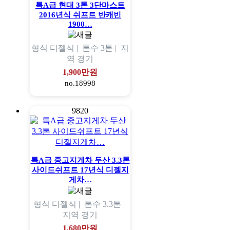
특A급 현대 3톤 3단마스트
2016년식 쉬프트 반캐빈
1900…
형식
디젤식 |
톤수
3톤 |
지
역
경기
1,900만원
no.18998
9820
특A급 중고지게차 두산 3.3톤
사이드쉬프트 17년식 디젤지
게차…
형식
디젤식 |
톤수
3.3톤 |
지역
경기
1,680만원