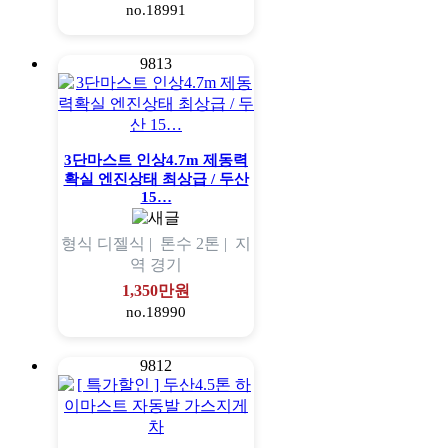
no.18991
9813
3단마스트 인상4.7m 제동력
확실 엔진상태 최상급 / 두산
15…
형식
디젤식 |
톤수
2톤 |
지
역
경기
1,350만원
no.18990
9812