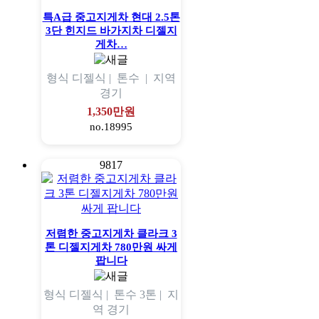
특A급 중고지게차 현대 2.5톤
3단 힌지드 바가지차 디젤지
게차…
형식
디젤식 |
톤수
|
지역
경기
1,350만원
no.18995
9817
저렴한 중고지게차 클라크 3
톤 디젤지게차 780만원 싸게
팝니다
형식
디젤식 |
톤수
3톤 |
지
역
경기