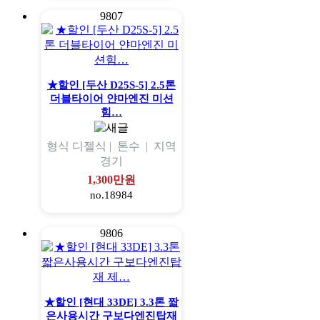
9807
★할인 [두산 D25S-5] 2.5톤
더블타이어 얀마엔진 미션
힘…
형식
디젤식 |
톤수
|
지역
경기
1,300만원
no.18984
9806
★할인 [현대 33DE] 3.3톤 짧
은사용시간 구보다엔진탑재