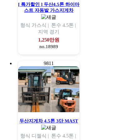
[ 특가할인 ] 두산4.5톤 하이마
스트 자동발 가스지게차
형식
가스식 |
톤수
4.5톤 |
지역
경기
1,250만원
no.18989
9811
두산지게차 4.5톤 3단 MAST
형식
디젤식 |
톤수
4.5톤 |