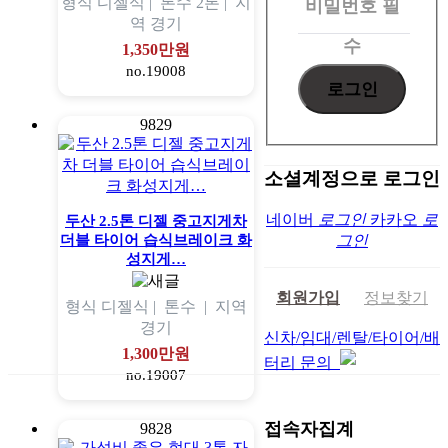
형식
디젤식 |
톤수
2톤 |
지
비밀번호
필
역
경기
수
1,350만원
no.19008
9829
소셜계정으로 로그인
네이버
로그인
카카오
로
두산 2.5톤 디젤 중고지게차
더블 타이어 습식브레이크 화
그인
성지게…
회원가입
정보찾기
형식
디젤식 |
톤수
|
지역
경기
신차/임대/렌탈/타이어/배
1,300만원
터리 문의
no.19007
접속자집계
9828