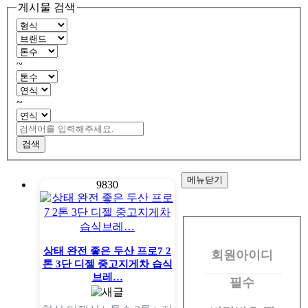
게시물 검색
~
~
검색
메뉴닫기
9830
회
원
상태 완전 좋은 두산 프로7 2
회원아이디
로
톤 3단 디젤 중고지게차 습식
그
브레…
필수
인