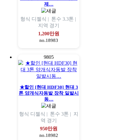
제…
형식
디젤식 |
톤수
3.3톤 |
지역
경기
1,200만원
no.18983
9805
★할인 [현대 HDF30] 현대 3
톤 양개식자동발 장착 일발시
동…
형식
디젤식 |
톤수
3톤 |
지
역
경기
950만원
no.18982