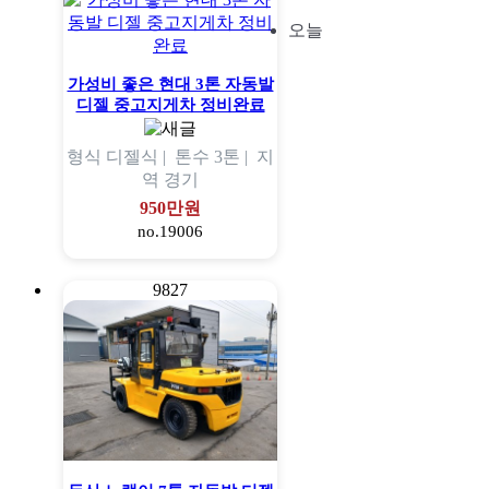
오늘
가성비 좋은 현대 3톤 자동발
디젤 중고지게차 정비완료
형식
디젤식 |
톤수
3톤 |
지
역
경기
950만원
no.19006
9827