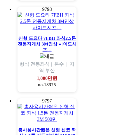
9798
신형 도요타 7FBH 좌식2.5톤
전동지게차 3M인상 사이드시
프…
형식
전동좌식 |
톤수
|
지
역
부산
1,000만원
no.18975
9797
총사용시간짧은 신형 신코 좌