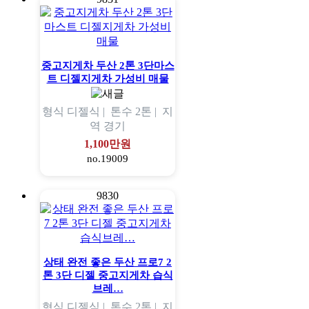
중고지게차 두산 2톤 3단마스
트 디젤지게차 가성비 매물
형식
디젤식 |
톤수
2톤 |
지
역
경기
1,100만원
no.19009
9830
상태 완전 좋은 두산 프로7 2
톤 3단 디젤 중고지게차 습식
브레…
형식
디젤식 |
톤수
2톤 |
지