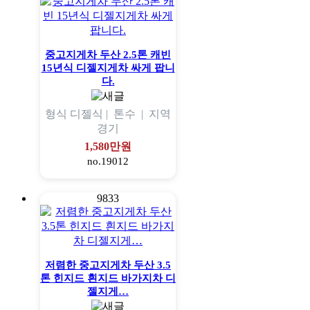
중고지게차 두산 2.5톤 캐빈
15년식 디젤지게차 싸게 팝니
다.
형식
디젤식 |
톤수
|
지역
경기
1,580만원
no.19012
9833
저렴한 중고지게차 두산 3.5
톤 힌지드 흰지드 바가지차 디
젤지게…