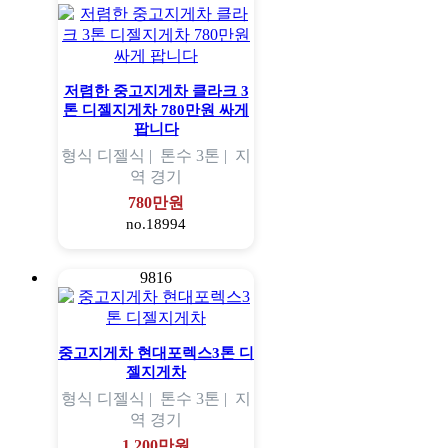
저렴한 중고지게차 클라크 3
톤 디젤지게차 780만원 싸게
팝니다
형식
디젤식 |
톤수
3톤 |
지
역
경기
780만원
no.18994
9816
중고지게차 현대포렉스3톤 디
젤지게차
형식
디젤식 |
톤수
3톤 |
지
역
경기
1,200만원