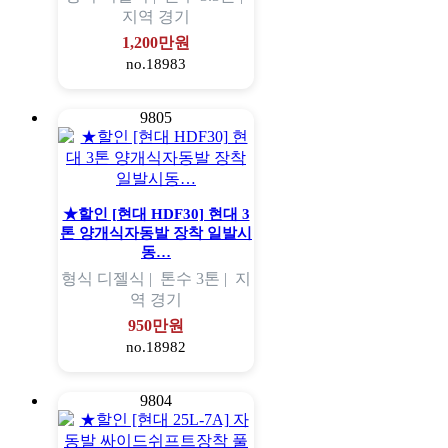
지역
경기
1,200만원
no.18983
9805
★할인 [현대 HDF30] 현대 3
톤 양개식자동발 장착 일발시
동…
형식
디젤식 |
톤수
3톤 |
지
역
경기
950만원
no.18982
9804