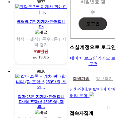
비밀번호
필
9837
수
크락크 7톤 지게차 판매합니
다.
형식
디젤식 |
톤수
7톤 |
지
역
경기
소셜계정으로 로그인
950만원
no.19015
네이버
로그인
카카오
로
그인
9836
회원가입
정보찾기
신차/임대/렌탈/타이어/배
터리 문의
칼마 25톤 지게차 판매합니
다.(람 포함: 6,250만원, 제
외…
접속자집계