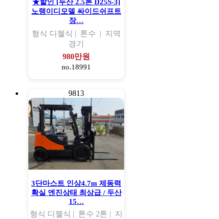
★할인 [두산 2.5톤 D25S-3]
노랭이디모델 싸이드쉬프트
장…
형식
디젤식 |
톤수
|
지역
경기
980만원
no.18991
9813
3단마스트 인상4.7m 제동력
확실 엔진상태 최상급 / 두산
15…
형식
디젤식 |
톤수
2톤 |
지