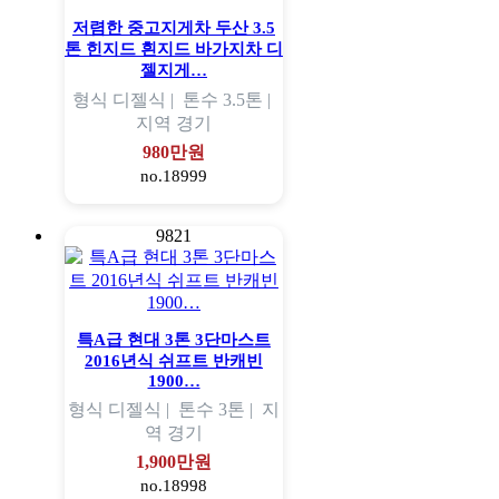
저렴한 중고지게차 두산 3.5
톤 힌지드 흰지드 바가지차 디
젤지게…
형식
디젤식 |
톤수
3.5톤 |
지역
경기
980만원
no.18999
9821
특A급 현대 3톤 3단마스트
2016년식 쉬프트 반캐빈
1900…
형식
디젤식 |
톤수
3톤 |
지
역
경기
1,900만원
no.18998