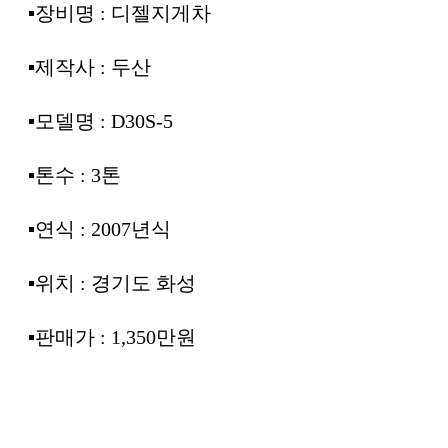
▪︎장비명 : 디젤지게차
▪︎제작사 : 두산
▪︎모델명 : D30S-5
▪︎톤수 : 3톤
▪︎연식 : 2007년식
▪︎위치 : 경기도 화성
▪︎판매가 : 1,350만원