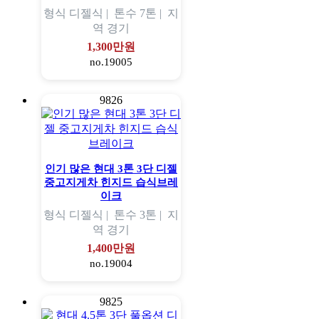
형식
디젤식 |
톤수
7톤 |
지
역
경기
1,300만원
no.19005
9826
인기 많은 현대 3톤 3단 디젤
중고지게차 힌지드 습식브레
이크
형식
디젤식 |
톤수
3톤 |
지
역
경기
1,400만원
no.19004
9825