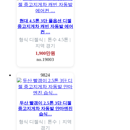
현대 4.5톤 3단 풀옵션 디젤
중고지게차 캐빈 자동발 에어
컨 …
형식
디젤식 |
톤수
4.5톤 |
지역
경기
1,900만원
no.19003
9824
두산 빨갱이 2.5톤 3단 디젤
중고지게차 자동발 얀마엔진
습식…
형식
디젤식 |
톤수
|
지역
경기