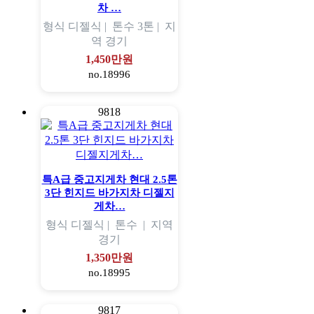
차 …
형식
디젤식 |
톤수
3톤 |
지
역
경기
1,450만원
no.18996
9818
특A급 중고지게차 현대 2.5톤
3단 힌지드 바가지차 디젤지
게차…
형식
디젤식 |
톤수
|
지역
경기
1,350만원
no.18995
9817