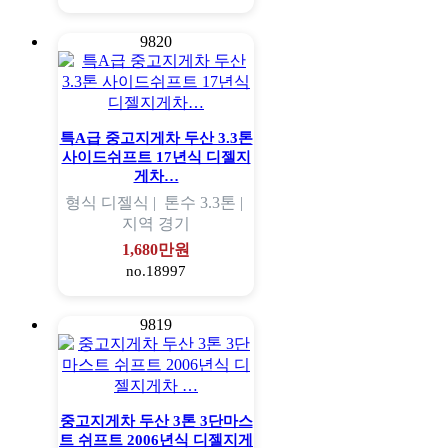
9820
특A급 중고지게차 두산 3.3톤
사이드쉬프트 17년식 디젤지
게차…
형식
디젤식 |
톤수
3.3톤 |
지역
경기
1,680만원
no.18997
9819
중고지게차 두산 3톤 3단마스
트 쉬프트 2006년식 디젤지게