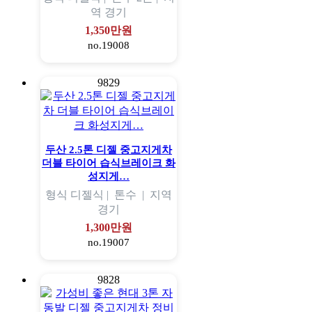
역
경기
1,350만원
no.19008
9829
두산 2.5톤 디젤 중고지게차
더블 타이어 습식브레이크 화
성지게…
형식
디젤식 |
톤수
|
지역
경기
1,300만원
no.19007
9828