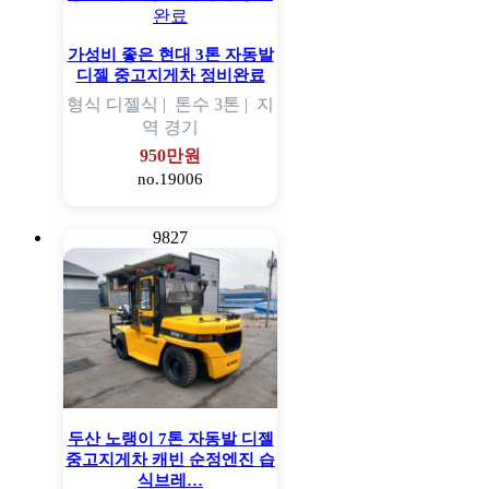
가성비 좋은 현대 3톤 자동발
디젤 중고지게차 정비완료
형식
디젤식 |
톤수
3톤 |
지
역
경기
950만원
no.19006
9827
두산 노랭이 7톤 자동발 디젤
중고지게차 캐빈 순정엔진 습
식브레…