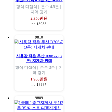
두산지게차 4.5톤 3단 MAST
형식
디젤식 |
톤수
4.5톤 |
지역
경기
2,350만원
no.18988
9810
사용감 적은 두산 D30S-7 (3
톤) 지게차 판매
형식
디젤식 |
톤수
3톤 |
지
역
경기
1,950만원
no.18987
9809