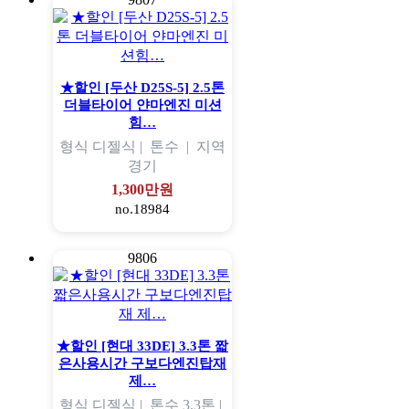
★할인 [두산 D25S-5] 2.5톤
더블타이어 얀마엔진 미션
힘…
형식
디젤식 |
톤수
|
지역
경기
1,300만원
no.18984
9806
★할인 [현대 33DE] 3.3톤 짧
은사용시간 구보다엔진탑재
제…
형식
디젤식 |
톤수
3.3톤 |