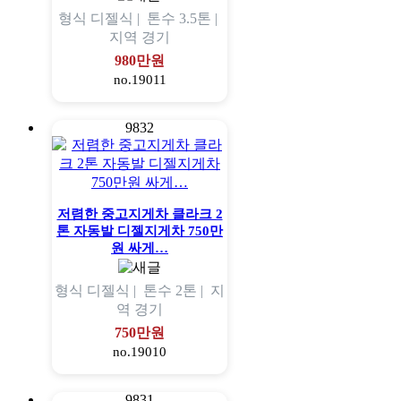
형식
디젤식 |
톤수
3.5톤 |
지역
경기
980만원
no.19011
9832
저렴한 중고지게차 클라크 2
톤 자동발 디젤지게차 750만
원 싸게…
형식
디젤식 |
톤수
2톤 |
지
역
경기
750만원
no.19010
9831