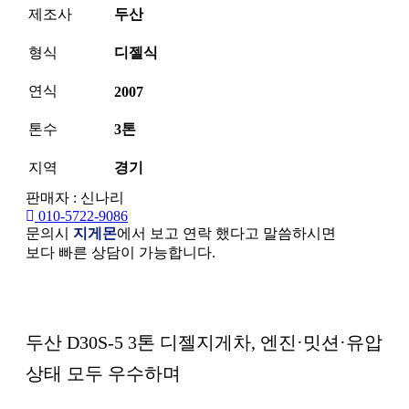
제조사
두산
형식
디젤식
연식
2007
톤수
3톤
지역
경기
판매자 : 신나리
010-5722-9086
문의시
지게몬
에서 보고 연락 했다고 말씀하시면
보다 빠른 상담이 가능합니다.
본문
두산 D30S-5 3톤 디젤지게차, 엔진·밋션·유압
상태 모두 우수하며