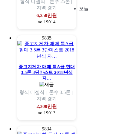
형식
디젤식 |
톤수
25톤 |
지역
경기
오늘
6,250만원
no.19014
9835
중고지게차 매매 특A급 현대
3.5톤 3단마스트 2018년식
자…
형식
디젤식 |
톤수
3.5톤 |
지역
경기
2,300만원
no.19013
9834