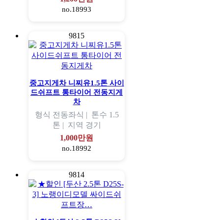
no.18993
9815
중고지게차 니찌유1.5톤 사이
드쉬프트 통타이어 전동지게
차
형식
전동좌식 |
톤수
1.5
톤 |
지역
경기
1,000만원
no.18992
9814