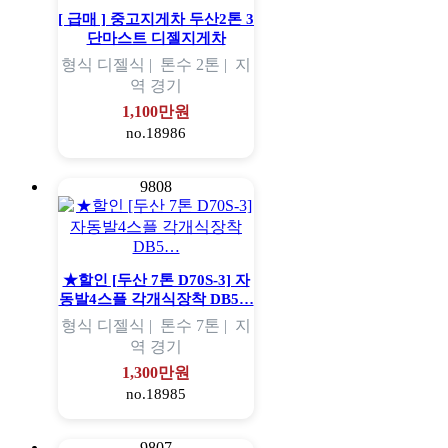
[ 급매 ] 중고지게차 두산2톤 3
단마스트 디젤지게차
형식
디젤식 |
톤수
2톤 |
지
역
경기
1,100만원
no.18986
9808
★할인 [두산 7톤 D70S-3] 자
동발4스플 각개식장착 DB5…
형식
디젤식 |
톤수
7톤 |
지
역
경기
1,300만원
no.18985
9807