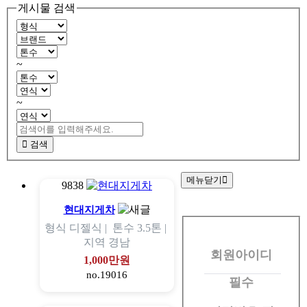
게시물 검색
~
~
검색
메뉴닫기
9838
회
현대지게차
형식
디젤식 |
톤수
3.5톤 |
원
지역
경남
회원아이디
로
1,000만원
no.19016
그
필수
인