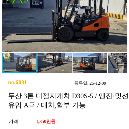
no.6881
등록일: 25-12-09
두산 3톤 디젤지게차 D30S-5 / 엔진·밋션
유압 A급 / 대차,할부 가능
가격
1,350만원