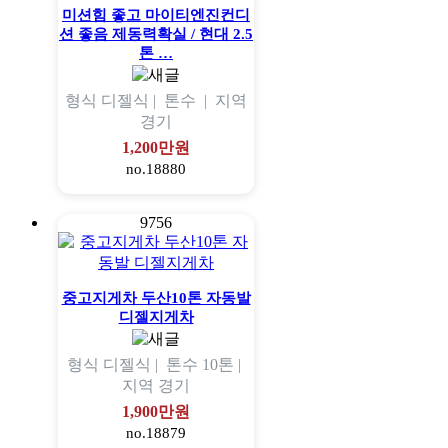
미션힘 좋고 마이티엔진컨디
션 좋음 제동력확실 / 현대 2.5
톤 …
형식
디젤식 |
톤수
|
지역
경기
1,200만원
no.18880
9756
중고지게차 두산10톤 자동발
디젤지게차
형식
디젤식 |
톤수
10톤 |
지역
경기
1,900만원
no.18879