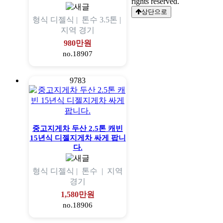
rights reserved.
상단으로
형식
디젤식 |
톤수
3.5톤 |
지역
경기
980만원
no.18907
9783
중고지게차 두산 2.5톤 캐빈
15년식 디젤지게차 싸게 팝니
다.
형식
디젤식 |
톤수
|
지역
경기
1,580만원
no.18906