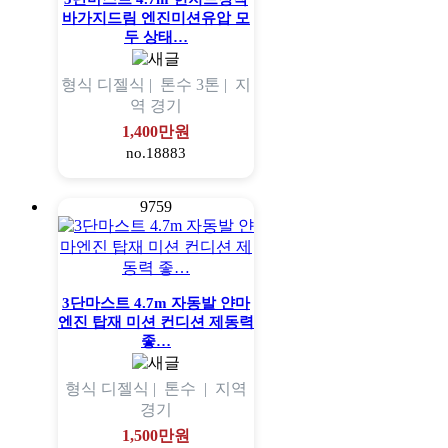
바가지드림 엔진미션유압 모
두 상태…
형식
디젤식 |
톤수
3톤 |
지
역
경기
1,400만원
no.18883
9759
3단마스트 4.7m 자동발 얀마
엔진 탑재 미션 컨디션 제동력
좋…
형식
디젤식 |
톤수
|
지역
경기
1,500만원