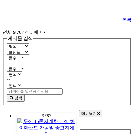
목록
전체 9,787건
1 페이지
게시물 검색
~
~
검색
메뉴닫기
9787
회