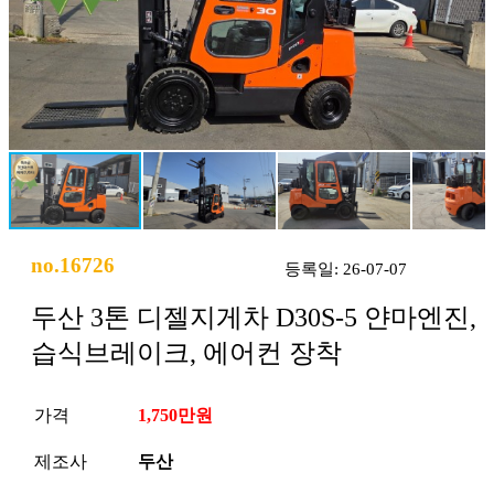
no.16726
등록일: 26-07-07
두산 3톤 디젤지게차 D30S-5 얀마엔진,
습식브레이크, 에어컨 장착
가격
1,750만원
제조사
두산