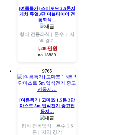
[여름특가] 스미토모 2.5톤지
게차 듀얼3단 더블타이어 전
동좌식…
형식
전동좌식 |
톤수
|
지
역
경기
1,200만원
no.18889
9765
[여름특가] 고마쯔 1.5톤 3단
마스트 5m 입식전기 중고전
동지…
형식
전동입식 |
톤수
1.5
톤 |
지역
경기