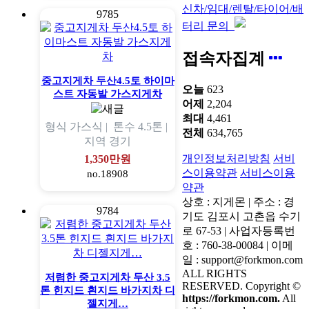
신차/임대/렌탈/타이어/배
9785
터리 문의
접속자집계
중고지게차 두산4.5토 하이마
오늘
623
스트 자동발 가스지게차
어제
2,204
최대
4,461
형식
가스식 |
톤수
4.5톤 |
전체
634,765
지역
경기
개인정보처리방침
서비
1,350만원
스이용약관
서비스이용
no.18908
약관
상호 : 지게몬 | 주소 : 경
9784
기도 김포시 고촌읍 수기
로 67-53 | 사업자등록번
호 : 760-38-00084 | 이메
일 : support@forkmon.com
ALL RIGHTS
저렴한 중고지게차 두산 3.5
RESERVED. Copyright ©
톤 힌지드 흰지드 바가지차 디
https://forkmon.com.
All
젤지게…