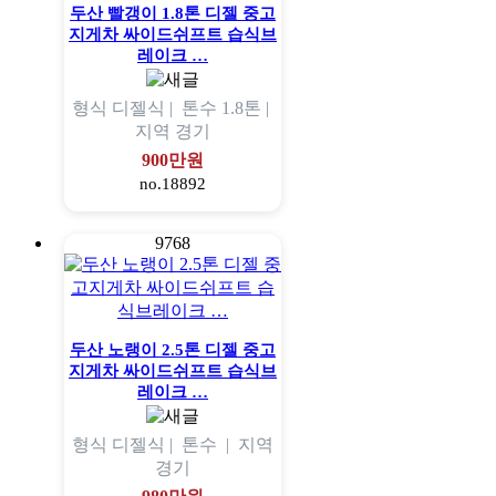
두산 빨갱이 1.8톤 디젤 중고
지게차 싸이드쉬프트 습식브
레이크 …
형식
디젤식 |
톤수
1.8톤 |
지역
경기
900만원
no.18892
9768
두산 노랭이 2.5톤 디젤 중고
지게차 싸이드쉬프트 습식브
레이크 …
형식
디젤식 |
톤수
|
지역
경기