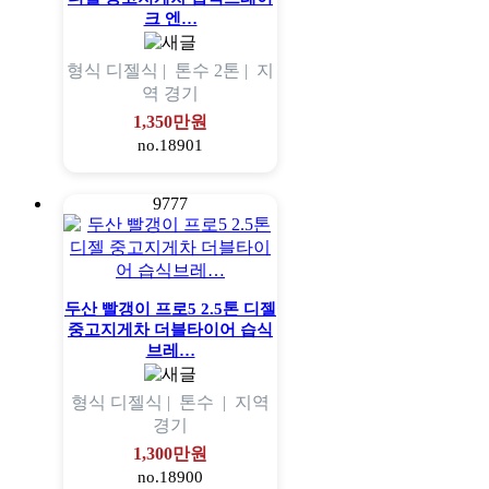
크 엔…
형식
디젤식 |
톤수
2톤 |
지
역
경기
1,350만원
no.18901
9777
두산 빨갱이 프로5 2.5톤 디젤
중고지게차 더블타이어 습식
브레…
형식
디젤식 |
톤수
|
지역
경기
1,300만원
no.18900