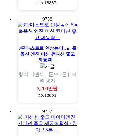
no.18882
9758
3단마스트로 인상높이 5m 풀
옵션 엔진 미션 컨디션 좋고
제동력…
형식
디젤식 |
톤수
7톤 |
지
역
경기
2,700만원
no.18881
9757