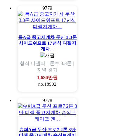
9779
특A급 중고지게차 두산 3.3톤
사이드쉬프트 17년식 디젤지
게차…
형식
디젤식 |
톤수
3.3톤 |
지역
경기
1,680만원
no.18902
9778
슈퍼A급 두산 프로7 2톤 3단
디젤 중고지게차 습식브레이