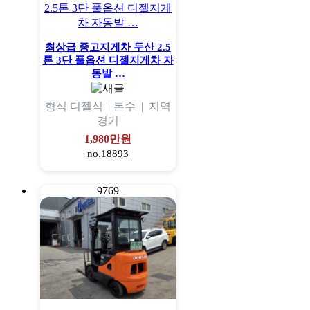
최상급 중고지게차 두산 2.5
톤 3단 풀옵션 디젤지게차 자
동발 …
형식
디젤식 |
톤수
|
지역
경기
1,980만원
no.18893
9769