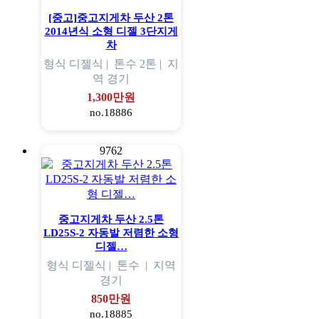
[중고]중고지게차 두산 2톤
2014년식 소형 디젤 3단지게
차
형식
디젤식 |
톤수
2톤 |
지
역
경기
1,300만원
no.18886
9762
중고지게차 두산 2.5톤
LD25S-2 자동발 저렴한 소형
디젤…
형식
디젤식 |
톤수
|
지역
경기
850만원
no.18885