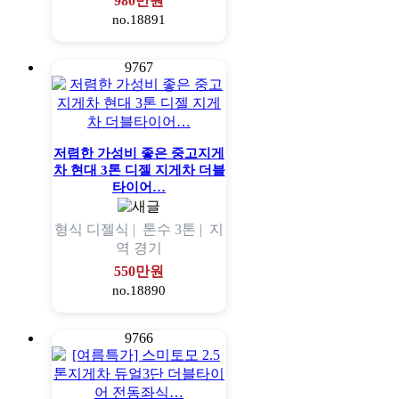
980만원
no.18891
9767
저렴한 가성비 좋은 중고지게
차 현대 3톤 디젤 지게차 더블
타이어…
형식
디젤식 |
톤수
3톤 |
지
역
경기
550만원
no.18890
9766