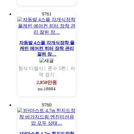
9761
자동발 4스플 각개식장착 풀
캐빈 에어컨 히터 장착 관리
잘된 장…
형식
디젤식 |
톤수
5톤 |
지
역
경기
2,850만원
no.18884
9760
3단마스트 4.7m 힌지드장착