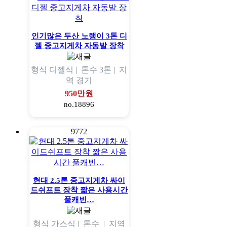
인기많은 두산 노랭이 3톤 디
젤 중고지게차 자동발 장착
형식
디젤식 |
톤수
3톤 |
지
역
경기
950만원
no.18896
9772
현대 2.5톤 중고지게차 싸이
드쉬프트 장착 짧은 사용시간
풀캐빈…
형식
가스식 |
톤수
|
지역