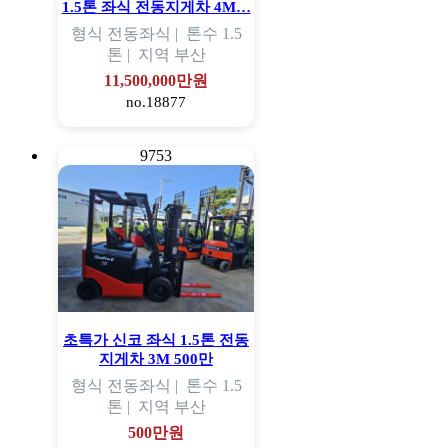
1.5톤 좌식 전동지게차 4M…
형식
전동좌식 |
톤수
1.5
톤 |
지역
부산
11,500,000만원
no.18877
9753
초특가 신코 좌식 1.5톤 전동
지게차 3M 500만
형식
전동좌식 |
톤수
1.5
톤 |
지역
부산
500만원