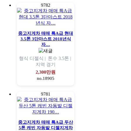
9782
중고지게차 매매 특A급 현대
3.5톤 3단마스트 2018년식
자…
형식
디젤식 |
톤수
3.5톤 |
지역
경기
2,300만원
no.18905
9781
중고지게차 매매 특A급 두산
5톤 캐빈 자동발 디젤지게차