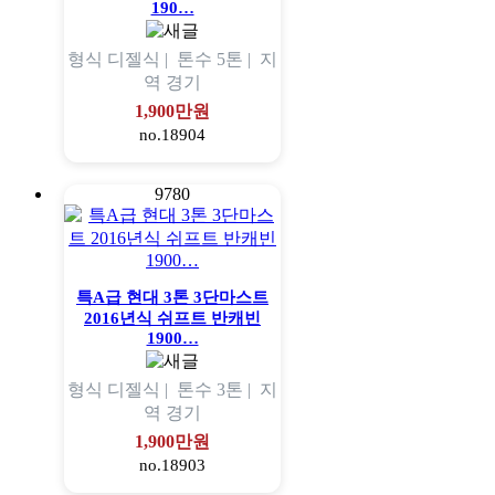
190…
형식
디젤식 |
톤수
5톤 |
지
역
경기
1,900만원
no.18904
9780
특A급 현대 3톤 3단마스트
2016년식 쉬프트 반캐빈
1900…
형식
디젤식 |
톤수
3톤 |
지
역
경기
1,900만원
no.18903