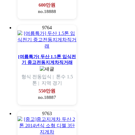
600만원
no.18888
9764
[여름특가] 두산 1.5톤 입식전
기 중고전동지게차직거래
형식
전동입식 |
톤수
1.5
톤 |
지역
경기
550만원
no.18887
9763