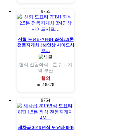
9755
신형 도요타 7FBH 좌식2.5톤
전동지게차 3M인상 사이드시
프…
형식
전동좌식 |
톤수
|
지
역
부산
협의
no.18878
9754
새차급 2019년식 도요타 8FB