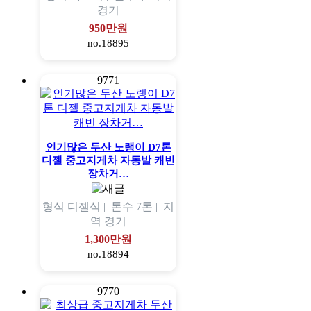
경기
950만원
no.18895
9771
인기많은 두산 노랭이 D7톤
디젤 중고지게차 자동발 캐빈
장차거…
형식
디젤식 |
톤수
7톤 |
지
역
경기
1,300만원
no.18894
9770