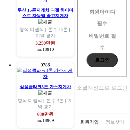
원
두산 15톤지게차 디젤 하이마
회원아이디
로
스트 자동발 중고지게차
그
필수
형식
디젤식 |
톤수
15톤 |
인
비밀번호
필
지역
경기
3,250만원
수
no.18910
9786
삼성클라크3톤 가스지게차
소셜계정으로 로그인
형식
디젤식 |
톤수
3톤 |
지
역
경기
680만원
no.18909
회원가입
정보찾기