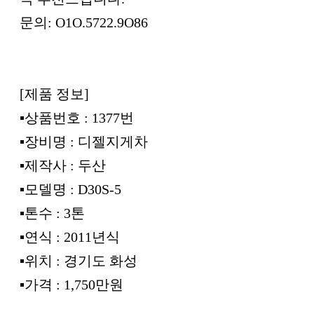
문의: O1O.5722.9O86
[제품 정보]
▪︎상품번호 : 1377번
▪︎장비명 : 디젤지게차
▪︎제작사 : 두산
▪︎모델명 : D30S-5
▪︎톤수 : 3톤
▪︎연식 : 2011년식
▪︎위치 : 경기도 화성
▪︎가격 : 1,750만원