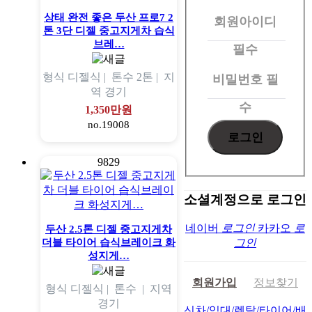
원
상태 완전 좋은 두산 프로7 2
회원아이디
로
톤 3단 디젤 중고지게차 습식
그
브레…
필수
인
형식
디젤식 |
톤수
2톤 |
지
비밀번호
필
역
경기
수
1,350만원
no.19008
9829
소셜계정으로 로그인
네이버
로그인
카카오
로
두산 2.5톤 디젤 중고지게차
더블 타이어 습식브레이크 화
그인
성지게…
회원가입
정보찾기
형식
디젤식 |
톤수
|
지역
경기
신차/임대/렌탈/타이어/배