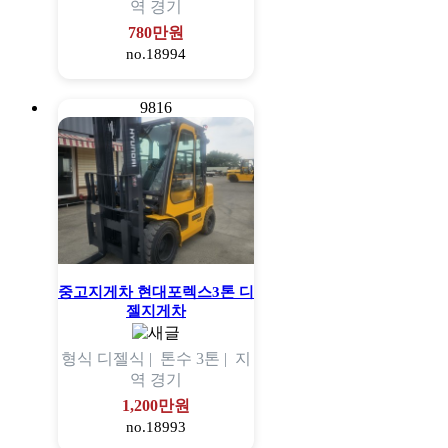
역
경기
780만원
no.18994
9816
중고지게차 현대포렉스3톤 디
젤지게차
형식
디젤식 |
톤수
3톤 |
지
역
경기
1,200만원
no.18993