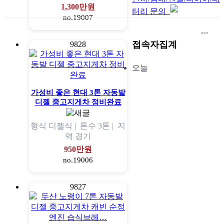
1,300만원
터리 문의
no.19007
접속자집계
9828
오늘
가성비 좋은 현대 3톤 자동발
디젤 중고지게차 정비완료
형식
디젤식 |
톤수
3톤 |
지
역
경기
950만원
no.19006
9827