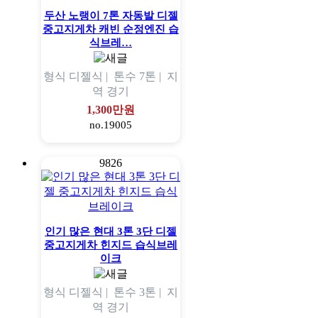
두산 노랭이 7톤 자동발 디젤
중고지게차 캐빈 순정엔진 습
식브레…
형식
디젤식 |
톤수
7톤 |
지
역
경기
1,300만원
no.19005
9826
인기 많은 현대 3톤 3단 디젤
중고지게차 힌지드 습식브레
이크
형식
디젤식 |
톤수
3톤 |
지
역
경기