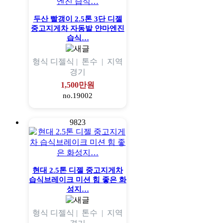
두산 빨갱이 2.5톤 3단 디젤
중고지게차 자동발 얀마엔진
습식…
형식
디젤식 |
톤수
|
지역
경기
1,500만원
no.19002
9823
현대 2.5톤 디젤 중고지게차
습식브레이크 미션 힘 좋은 화
성지…
형식
디젤식 |
톤수
|
지역