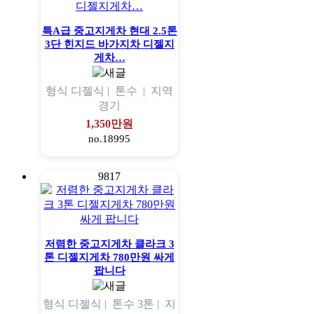
특A급 중고지게차 현대 2.5톤
3단 힌지드 바가지차 디젤지
게차…
형식
디젤식 |
톤수
|
지역
경기
1,350만원
no.18995
9817
저렴한 중고지게차 클라크 3
톤 디젤지게차 780만원 싸게
팝니다
형식
디젤식 |
톤수
3톤 |
지