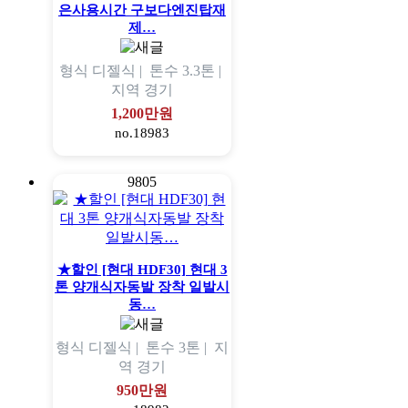
은사용시간 구보다엔진탑재
제…
형식
디젤식 |
톤수
3.3톤 |
지역
경기
1,200만원
no.18983
9805
★할인 [현대 HDF30] 현대 3
톤 양개식자동발 장착 일발시
동…
형식
디젤식 |
톤수
3톤 |
지
역
경기
950만원