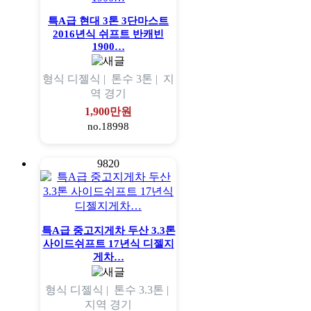
특A급 현대 3톤 3단마스트
2016년식 쉬프트 반캐빈
1900…
형식
디젤식 |
톤수
3톤 |
지
역
경기
1,900만원
no.18998
9820
특A급 중고지게차 두산 3.3톤
사이드쉬프트 17년식 디젤지
게차…
형식
디젤식 |
톤수
3.3톤 |
지역
경기