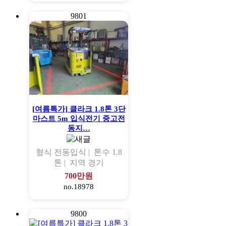
9801
[여름특가] 클라크 1.8톤 3단
마스트 5m 입식전기 중고전
동지…
형식
전동입식 |
톤수
1.8
톤 |
지역
경기
700만원
no.18978
9800