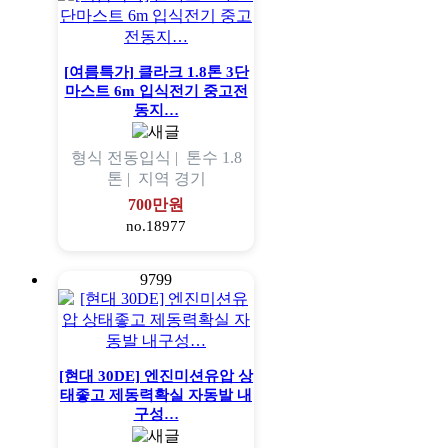
[여름특가] 클라크 1.8톤 3단
마스트 6m 입식전기 중고전
동지…
형식
전동입식 |
톤수
1.8
톤 |
지역
경기
700만원
no.18977
9799
[현대 30DE] 엔진미션유압 상
태좋고 제동력확실 자동발 내
구성…