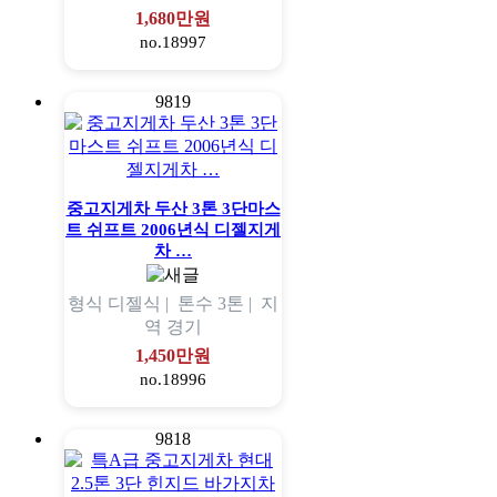
1,680만원
no.18997
9819
중고지게차 두산 3톤 3단마스
트 쉬프트 2006년식 디젤지게
차 …
형식
디젤식 |
톤수
3톤 |
지
역
경기
1,450만원
no.18996
9818