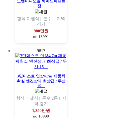
노랭이디모델 싸이드쉬프트
장…
형식
디젤식 |
톤수
|
지역
경기
980만원
no.18991
9813
3단마스트 인상4.7m 제동력
확실 엔진상태 최상급 / 두산
15…
형식
디젤식 |
톤수
2톤 |
지
역
경기
1,350만원
no.18990