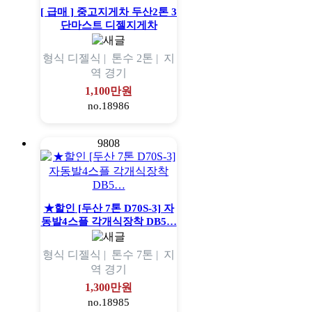
[ 급매 ] 중고지게차 두산2톤 3
단마스트 디젤지게차
형식
디젤식 |
톤수
2톤 |
지
역
경기
1,100만원
no.18986
9808
★할인 [두산 7톤 D70S-3] 자
동발4스플 각개식장착 DB5…
형식
디젤식 |
톤수
7톤 |
지
역
경기
1,300만원
no.18985