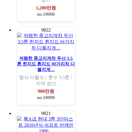
경기
1,200만원
no.19000
9822
저렴한 중고지게차 두산 3.5
톤 힌지드 흰지드 바가지차 디
젤지게…
형식
디젤식 |
톤수
3.5톤 |
지역
경기
980만원
no.18999
9821