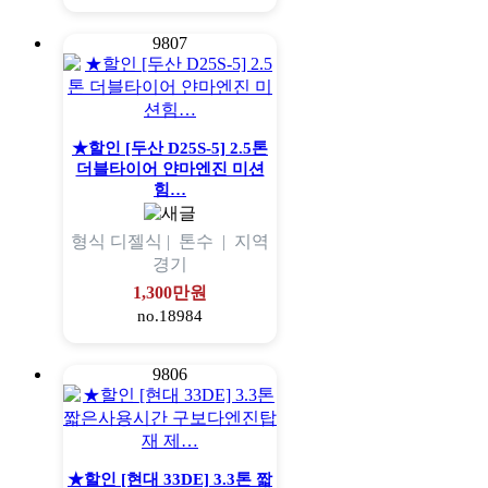
9807
★할인 [두산 D25S-5] 2.5톤
더블타이어 얀마엔진 미션
힘…
형식
디젤식 |
톤수
|
지역
경기
1,300만원
no.18984
9806
★할인 [현대 33DE] 3.3톤 짧