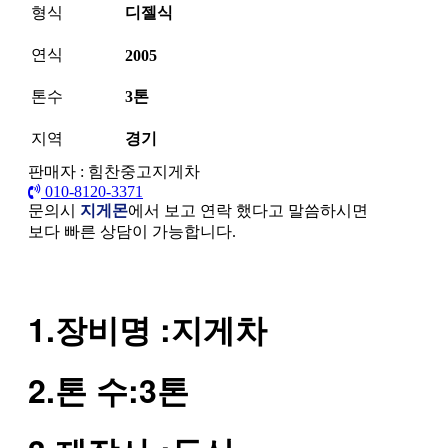
형식
디젤식
연식
2005
톤수
3톤
지역
경기
판매자 : 힘찬중고지게차
010-8120-3371
문의시
지게몬
에서 보고 연락 했다고 말씀하시면
보다 빠른 상담이 가능합니다.
본문
1.장비명 :지게차
2.톤 수:3톤