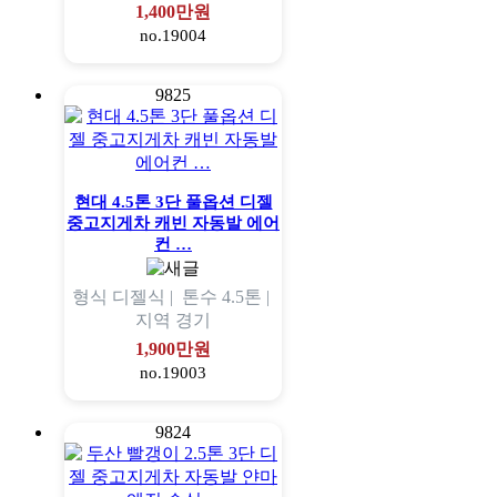
1,400만원
no.19004
9825
현대 4.5톤 3단 풀옵션 디젤
중고지게차 캐빈 자동발 에어
컨 …
형식
디젤식 |
톤수
4.5톤 |
지역
경기
1,900만원
no.19003
9824