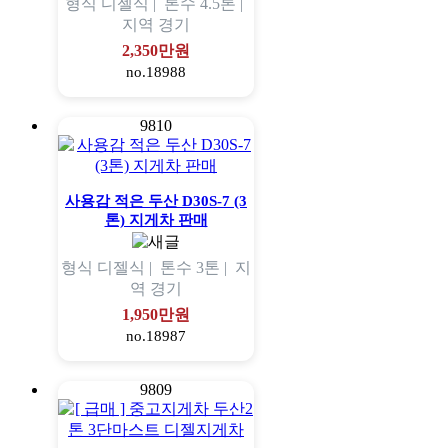
형식
디젤식 |
톤수
4.5톤 |
지역
경기
2,350만원
no.18988
9810
사용감 적은 두산 D30S-7 (3
톤) 지게차 판매
형식
디젤식 |
톤수
3톤 |
지
역
경기
1,950만원
no.18987
9809