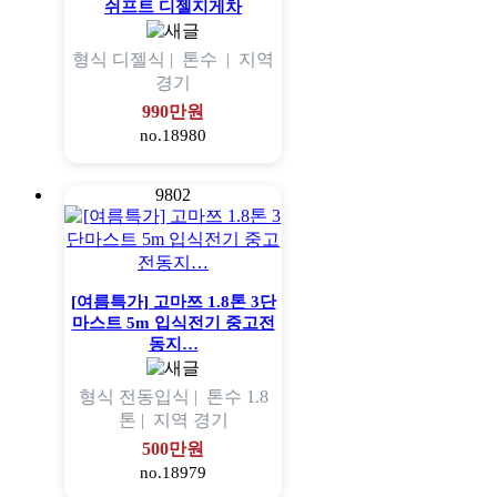
쉬프트 디젤지게차
형식
디젤식 |
톤수
|
지역
경기
990만원
no.18980
9802
[여름특가] 고마쯔 1.8톤 3단
마스트 5m 입식전기 중고전
동지…
형식
전동입식 |
톤수
1.8
톤 |
지역
경기
500만원
no.18979