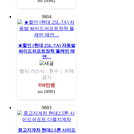
no.18982
9804
★할인 [현대 25L-7A] 자동발
싸이드쉬프트장착 풀캐빈 매
연…
형식
가스식 |
톤수
|
지역
경기
950만원
no.18981
9803
중고지게차 현대2.5톤 사이드