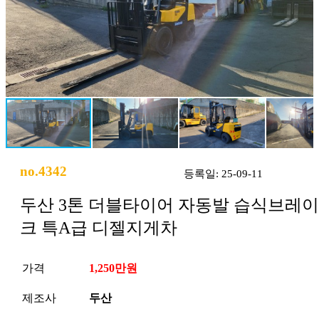
no.4342
등록일: 25-09-11
두산 3톤 더블타이어 자동발 습식브레이
크 특A급 디젤지게차
가격
1,250만원
제조사
두산