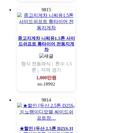
9815
중고지게차 니찌유1.5톤 사이
드쉬프트 통타이어 전동지게
차
형식
전동좌식 |
톤수
1.5
톤 |
지역
경기
1,000만원
no.18992
9814
★할인 [두산 2.5톤 D25S-3]