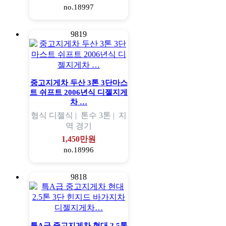
no.18997
9819
중고지게차 두산 3톤 3단마스
트 쉬프트 2006년식 디젤지게
차 …
형식
디젤식 |
톤수
3톤 |
지
역
경기
1,450만원
no.18996
9818
특A급 중고지게차 현대 2.5톤