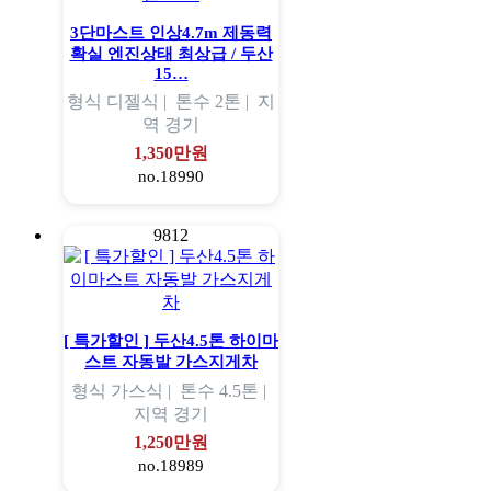
3단마스트 인상4.7m 제동력
확실 엔진상태 최상급 / 두산
15…
형식
디젤식 |
톤수
2톤 |
지
역
경기
1,350만원
no.18990
9812
[ 특가할인 ] 두산4.5톤 하이마
스트 자동발 가스지게차
형식
가스식 |
톤수
4.5톤 |
지역
경기
1,250만원
no.18989