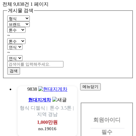
전체 9,838건
1 페이지
게시물 검색
~
~
검색
메뉴닫기
9838
회
현대지게차
형식
디젤식 |
톤수
3.5톤 |
원
지역
경남
회원아이디
로
1,000만원
no.19016
그
필수