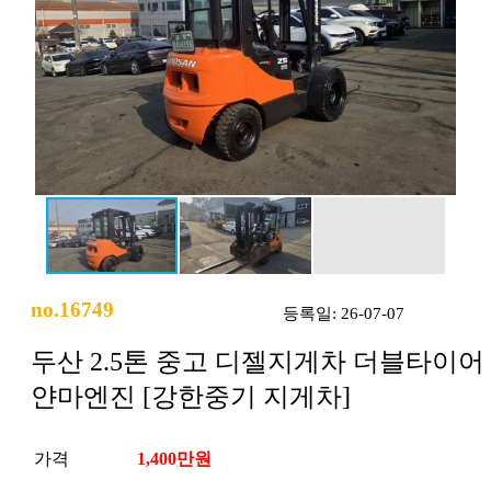
no.16749
등록일: 26-07-07
두산 2.5톤 중고 디젤지게차 더블타이어
얀마엔진 [강한중기 지게차]
가격
1,400만원