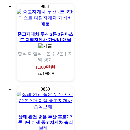
9831
중고지게차 두산 2톤 3단마스
트 디젤지게차 가성비 매물
형식
디젤식 |
톤수
2톤 |
지
역
경기
1,100만원
no.19009
9830
상태 완전 좋은 두산 프로7 2
톤 3단 디젤 중고지게차 습식
브레…