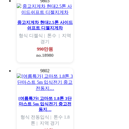
9803
중고지게차 현대2.5톤 사이드
쉬프트 디젤지게차
형식
디젤식 |
톤수
|
지역
경기
990만원
no.18980
9802
[여름특가] 고마쯔 1.8톤 3단
마스트 5m 입식전기 중고전
동지…
형식
전동입식 |
톤수
1.8
톤 |
지역
경기