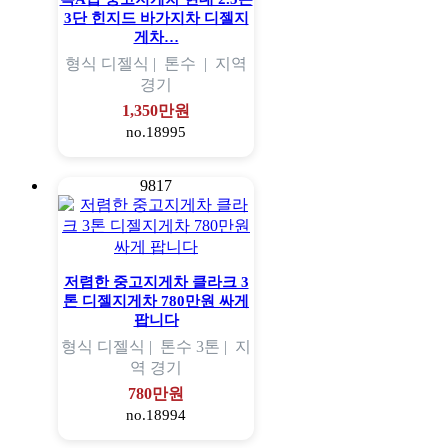
3단 힌지드 바가지차 디젤지
게차…
형식
디젤식 |
톤수
|
지역
경기
1,350만원
no.18995
9817
저렴한 중고지게차 클라크 3
톤 디젤지게차 780만원 싸게
팝니다
형식
디젤식 |
톤수
3톤 |
지
역
경기
780만원
no.18994