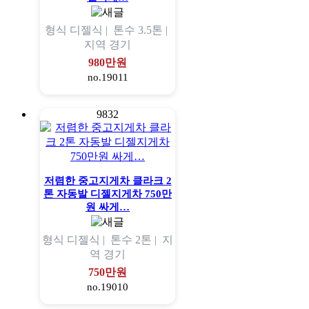
형식
디젤식 |
톤수
3.5톤 |
지역
경기
980만원
no.19011
9832
저렴한 중고지게차 클라크 2
톤 자동발 디젤지게차 750만
원 싸게…
형식
디젤식 |
톤수
2톤 |
지
역
경기
750만원
no.19010