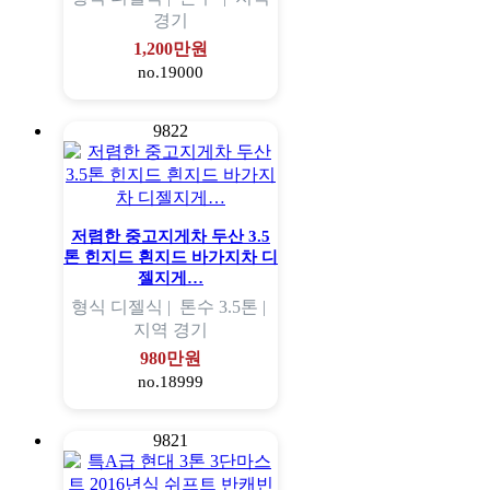
경기
1,200만원
no.19000
9822
저렴한 중고지게차 두산 3.5
톤 힌지드 흰지드 바가지차 디
젤지게…
형식
디젤식 |
톤수
3.5톤 |
지역
경기
980만원
no.18999
9821