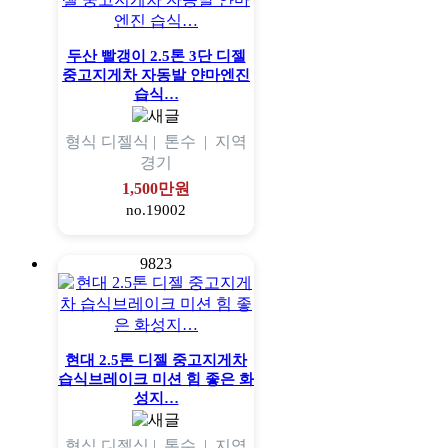
두산 빨갱이 2.5톤 3단 디젤
중고지게차 자동발 얀마엔진
습식…
형식
디젤식 |
톤수
|
지역
경기
1,500만원
no.19002
9823
현대 2.5톤 디젤 중고지게차
습식브레이크 미션 힘 좋은 화
성지…
형식
디젤식 |
톤수
|
지역