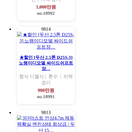
1,000만원
no.18992
9814
★할인 [두산 2.5톤 D25S-3]
노랭이디모델 싸이드쉬프트
장…
형식
디젤식 |
톤수
|
지역
경기
980만원
no.18991
9813