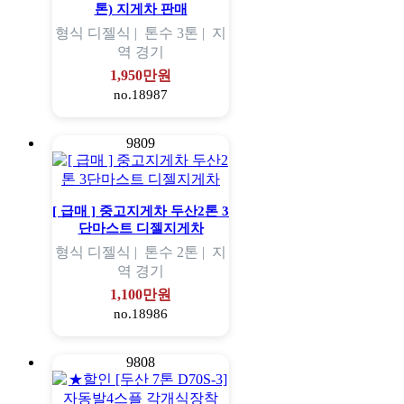
톤) 지게차 판매
형식
디젤식 |
톤수
3톤 |
지
역
경기
1,950만원
no.18987
9809
[ 급매 ] 중고지게차 두산2톤 3
단마스트 디젤지게차
형식
디젤식 |
톤수
2톤 |
지
역
경기
1,100만원
no.18986
9808