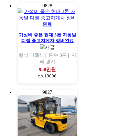
9828
가성비 좋은 현대 3톤 자동발
디젤 중고지게차 정비완료
형식
디젤식 |
톤수
3톤 |
지
역
경기
950만원
no.19006
9827