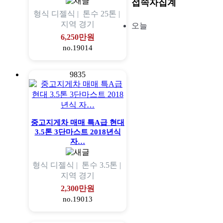
접속자집계
형식
디젤식 |
톤수
25톤 |
지역
경기
오늘
6,250만원
no.19014
9835
중고지게차 매매 특A급 현대
3.5톤 3단마스트 2018년식
자…
형식
디젤식 |
톤수
3.5톤 |
지역
경기
2,300만원
no.19013