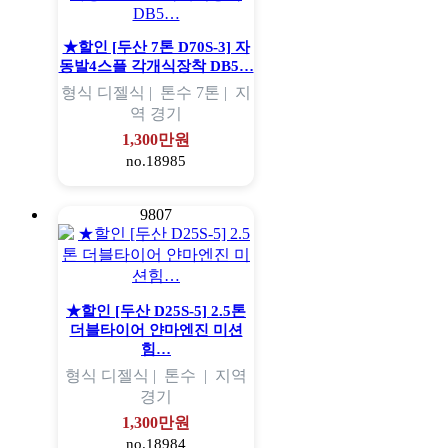
★할인 [두산 7톤 D70S-3] 자
동발4스플 각개식장착 DB5…
형식
디젤식 |
톤수
7톤 |
지
역
경기
1,300만원
no.18985
9807
★할인 [두산 D25S-5] 2.5톤
더블타이어 얀마엔진 미션
힘…
형식
디젤식 |
톤수
|
지역
경기
1,300만원
no.18984