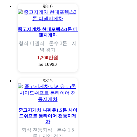
9816
중고지게차 현대포렉스3톤 디
젤지게차
형식
디젤식 |
톤수
3톤 |
지
역
경기
1,200만원
no.18993
9815
중고지게차 니찌유1.5톤 사이
드쉬프트 통타이어 전동지게
차
형식
전동좌식 |
톤수
1.5
톤 |
지역
경기