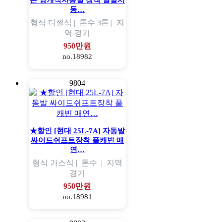
톤 양개식자동발 장착 일발시
동…
형식
디젤식 |
톤수
3톤 |
지
역
경기
950만원
no.18982
9804
★할인 [현대 25L-7A] 자동발
싸이드쉬프트장착 풀캐빈 매
연…
형식
가스식 |
톤수
|
지역
경기
950만원
no.18981