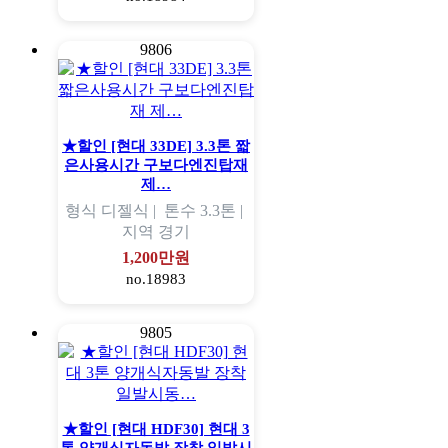
9806
★할인 [현대 33DE] 3.3톤 짧
은사용시간 구보다엔진탑재
제…
형식
디젤식 |
톤수
3.3톤 |
지역
경기
1,200만원
no.18983
9805
★할인 [현대 HDF30] 현대 3