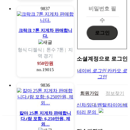
인
비밀번호
필
9837
수
크락크 7톤 지게차 판매합니
다.
형식
디젤식 |
톤수
7톤 |
지
역
경기
소셜계정으로 로그인
950만원
no.19015
네이버
로그인
카카오
로
그인
9836
회원가입
정보찾기
신차/임대/렌탈/타이어/배
터리 문의
칼마 25톤 지게차 판매합니
다.(람 포함: 6,250만원, 제
외…