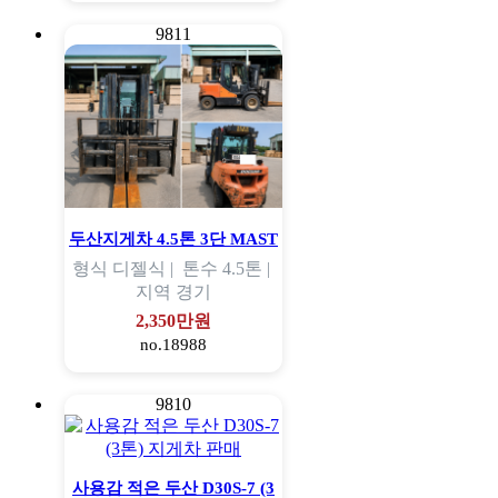
9811
두산지게차 4.5톤 3단 MAST
형식
디젤식 |
톤수
4.5톤 |
지역
경기
2,350만원
no.18988
9810
사용감 적은 두산 D30S-7 (3