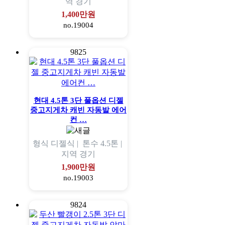
역
경기
1,400만원
no.19004
9825
현대 4.5톤 3단 풀옵션 디젤
중고지게차 캐빈 자동발 에어
컨 …
형식
디젤식 |
톤수
4.5톤 |
지역
경기
1,900만원
no.19003
9824