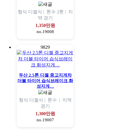
형식
디젤식 |
톤수
2톤 |
지
역
경기
1,350만원
no.19008
9829
두산 2.5톤 디젤 중고지게차
더블 타이어 습식브레이크 화
성지게…
형식
디젤식 |
톤수
|
지역
경기
1,300만원
no.19007