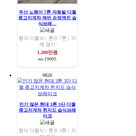
두산 노랭이 7톤 자동발 디젤
중고지게차 캐빈 순정엔진 습
식브레…
형식
디젤식 |
톤수
7톤 |
지
역
경기
1,300만원
no.19005
9826
인기 많은 현대 3톤 3단 디젤
중고지게차 힌지드 습식브레
이크
형식
디젤식 |
톤수
3톤 |
지