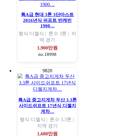
특A급 현대 3톤 3단마스트
2016년식 쉬프트 반캐빈
1900…
형식
디젤식 |
톤수
3톤 |
지
역
경기
1,900만원
no.18998
9820
특A급 중고지게차 두산 3.3톤
사이드쉬프트 17년식 디젤지
게차…
형식
디젤식 |
톤수
3.3톤 |
지역
경기
1,680만원