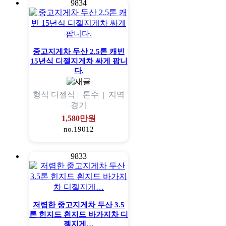
9834
중고지게차 두산 2.5톤 캐빈
15년식 디젤지게차 싸게 팝니
다.
형식
디젤식 |
톤수
|
지역
경기
1,580만원
no.19012
9833
저렴한 중고지게차 두산 3.5
톤 힌지드 흰지드 바가지차 디
젤지게…