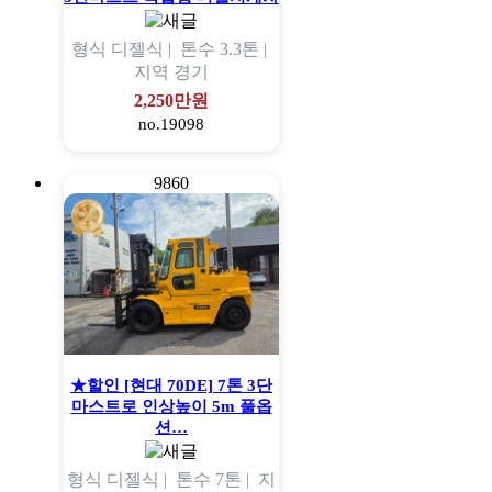
형식
디젤식 |
톤수
3.3톤 |
지역
경기
2,250만원
no.19098
9860
★할인 [현대 70DE] 7톤 3단
마스트로 인상높이 5m 풀옵
션…
형식
디젤식 |
톤수
7톤 |
지