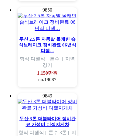
9850
두산 2.5톤 자동발 올캐빈 습
식브레이크 정비완료 06년식
디젤…
형식
디젤식 |
톤수
|
지역
경기
1,150만원
no.19087
9849
두산 3톤 더블타이어 정비완
료 가성비 디젤지게차
형식
디젤식 |
톤수
3톤 |
지