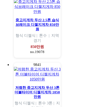
중고지게차 두산 2.5톤 습식
브레이크 디젤지게차 850만
원
형식
디젤식 |
톤수
|
지역
경기
850만원
no.19078
9841
저렴한 중고지게차 두산 3톤
더블타이어 디젤지게차 1050
만원
형식
디젤식 |
톤수
3톤 |
지