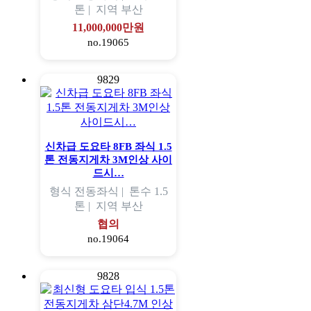
톤 |
지역
부산
11,000,000만원
no.19065
9829
신차급 도요타 8FB 좌식 1.5
톤 전동지게차 3M인상 사이
드시…
형식
전동좌식 |
톤수
1.5
톤 |
지역
부산
협의
no.19064
9828