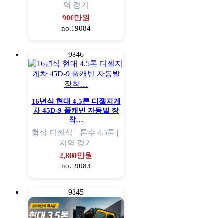
역
경기
900만원
no.19084
9846
16년식 현대 4.5톤 디젤지게
차 45D-9 풀캐빈 자동발 장
착…
형식
디젤식 |
톤수
4.5톤 |
지역
경기
2,800만원
no.19083
9845