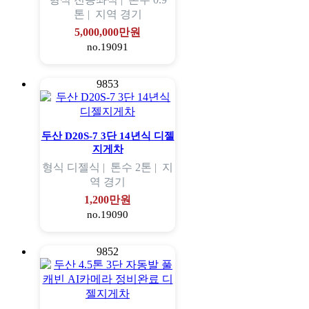
톤 |
지역
경기
5,000,000만원
no.19091
9853
두산 D20S-7 3단 14년식 디젤
지게차
형식
디젤식 |
톤수
2톤 |
지
역
경기
1,200만원
no.19090
9852