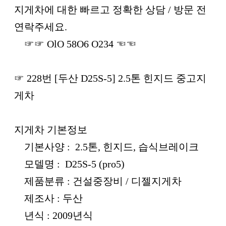
본문
지게차에 대한 빠르고 정확한 상담 / 방문 전
연락주세요.
☞☞ OlO 58O6 O234 ☜☜
☞ 228번 [두산 D25S-5] 2.5톤 힌지드 중고지
게차
지게차 기본정보
기본사양 : 2.5톤, 힌지드, 습식브레이크
모델명 : D25S-5 (pro5)
제품분류 : 건설중장비 / 디젤지게차
제조사 : 두산
년식 : 2009년식