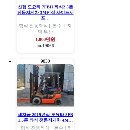
신형 도요타 7FBH 좌식2.5톤
전동지게차 3M인상 사이드시
프…
형식
전동좌식 |
톤수
|
지
역
부산
1,000만원
no.19066
9830
새차급 2019년식 도요타 8FB
1.5톤 좌식 전동지게차 4M…
형식
전동좌식 |
톤수
1.5