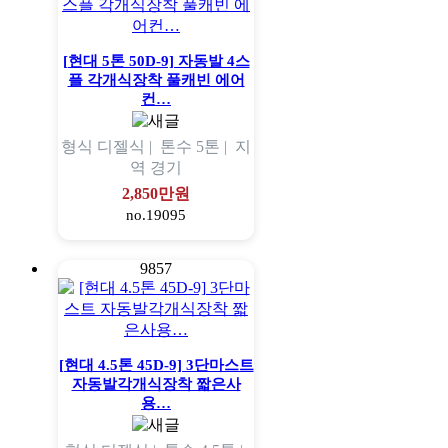
[현대 5톤 50D-9] 자동발 4스
플 각개식장착 풀캐빈 에어
컨…
형식
디젤식 |
톤수
5톤 |
지
역
경기
2,850만원
no.19095
9857
[현대 4.5톤 45D-9] 3단마스트
자동발각개식장착 짧은사
용…