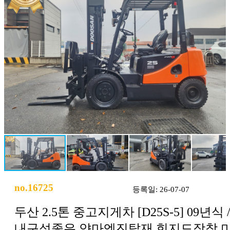
no.16725
등록일: 26-07-07
두산 2.5톤 중고지게차 [D25S-5] 09년식 
내구성좋은 얀마엔진탑재 힌지드장착 