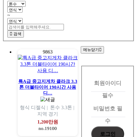
~
검색
메뉴닫기
9863
회
원
특A급 중고지게차 클라크 3.3
회원아이디
로
톤 더블타이어 190시간 사용
그
디…
필수
인
형식
디젤식 |
톤수
3.3톤 |
비밀번호
필
지역
경기
수
1,200만원
no.19100