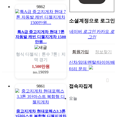
9862
소셜계정으로 로그인
네이버
로그인
카카오
로
특A급 중고지게차 현대 7톤
자동발 캐빈 디젤지게차 1500
그인
만원…
회원가입
정보찾기
형식
디젤식 |
톤수
7톤 |
지
역
경기
신차/임대/렌탈/타이어/배
1,500만원
터리 문의
no.19099
접속자집계
9861
오늘
중고지게차 현대포렉스3.3톤
3단마스트 복합형 디젤지게차