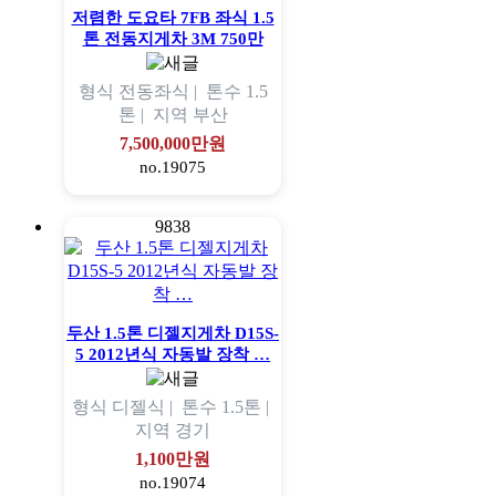
저렴한 도요타 7FB 좌식 1.5
톤 전동지게차 3M 750만
형식
전동좌식 |
톤수
1.5
톤 |
지역
부산
7,500,000만원
no.19075
9838
두산 1.5톤 디젤지게차 D15S-
5 2012년식 자동발 장착 …
형식
디젤식 |
톤수
1.5톤 |
지역
경기
1,100만원
no.19074