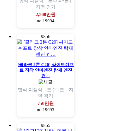
형식
디젤식 |
톤수
4.5톤 |
지역
경기
2,500만원
no.19094
9856
[클라크 2톤 C20] 싸이드쉬프
트 장착 얀마엔진 탐재 엔진
컨…
형식
디젤식 |
톤수
2톤 |
지
역
경기
750만원
no.19093
9855