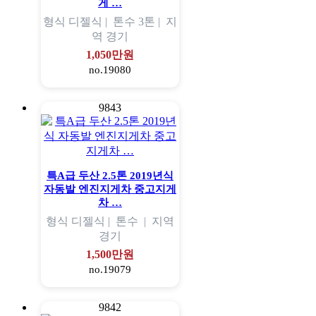
게 …
형식
디젤식 |
톤수
3톤 |
지
역
경기
1,050만원
no.19080
9843
특A급 두산 2.5톤 2019년식
자동발 엔진지게차 중고지게
차 …
형식
디젤식 |
톤수
|
지역
경기
1,500만원
no.19079
9842