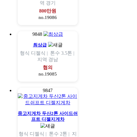
역
경기
800만원
no.19086
9848
최상급
형식
디젤식 |
톤수
3.5톤 |
지역
경남
협의
no.19085
9847
중고지게차 두산2톤 사이드쉬
프트 디젤지게차
형식
디젤식 |
톤수
2톤 |
지