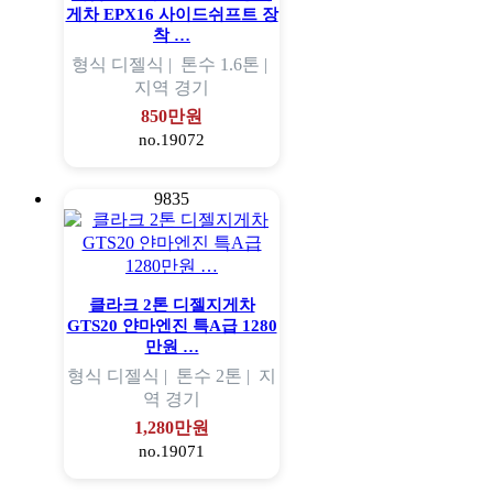
게차 EPX16 사이드쉬프트 장
착 …
형식
디젤식 |
톤수
1.6톤 |
지역
경기
850만원
no.19072
9835
클라크 2톤 디젤지게차
GTS20 얀마엔진 특A급 1280
만원 …
형식
디젤식 |
톤수
2톤 |
지
역
경기
1,280만원
no.19071