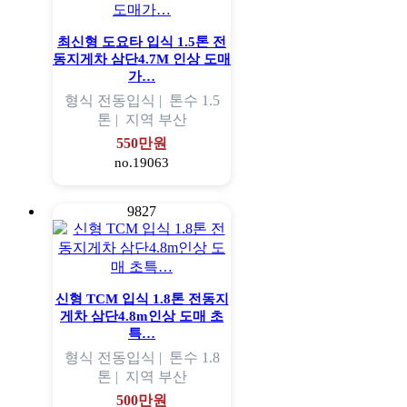
최신형 도요타 입식 1.5톤 전
동지게차 삼단4.7M 인상 도매
가…
형식
전동입식 |
톤수
1.5
톤 |
지역
부산
550만원
no.19063
9827
신형 TCM 입식 1.8톤 전동지
게차 삼단4.8m인상 도매 초
특…
형식
전동입식 |
톤수
1.8
톤 |
지역
부산
500만원