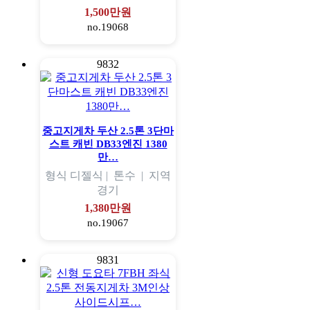
1,500만원
no.19068
9832
중고지게차 두산 2.5톤 3단마
스트 캐빈 DB33엔진 1380
만…
형식
디젤식 |
톤수
|
지역
경기
1,380만원
no.19067
9831