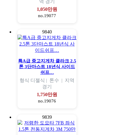
역
경기
1,050만원
no.19077
9840
특A급 중고지게차 클라크 2.5
톤 3단마스트 18년식 사이드
쉬프…
형식
디젤식 |
톤수
|
지역
경기
1,750만원
no.19076
9839