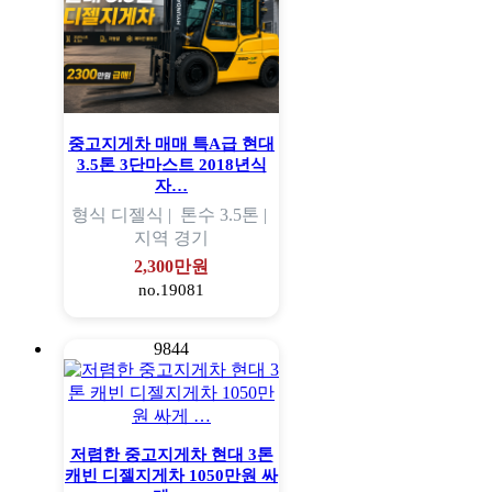
중고지게차 매매 특A급 현대
3.5톤 3단마스트 2018년식
자…
형식
디젤식 |
톤수
3.5톤 |
지역
경기
2,300만원
no.19081
9844
저렴한 중고지게차 현대 3톤
캐빈 디젤지게차 1050만원 싸