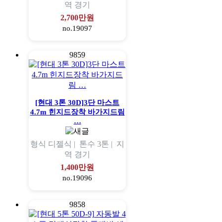
역
경기
2,700만원
no.19097
9859
[현대 3톤 30D]3단 마스트
4.7m 힌지드장착 바가지드림
…
형식
디젤식 |
톤수
3톤 |
지
역
경기
1,400만원
no.19096
9858