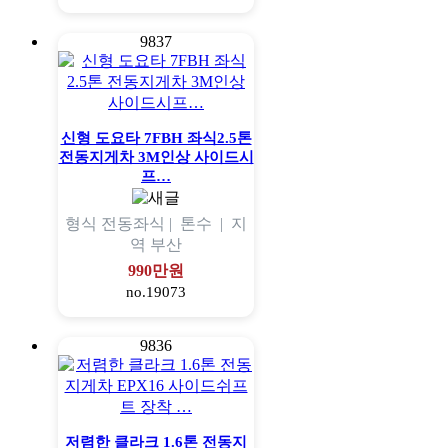
9837
신형 도요타 7FBH 좌식2.5톤
전동지게차 3M인상 사이드시
프…
형식
전동좌식 |
톤수
|
지
역
부산
990만원
no.19073
9836
저렴한 클라크 1.6톤 전동지