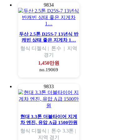
9834
두산 2.5톤 D25S-7 13년식 반
캐빈 상태 좋은 지게차 1…
형식
디젤식 |
톤수
|
지역
경기
1,450만원
no.19069
9833
현대 3.3톤 더블타이어 지게
차 엔진, 유압 A급 1500만원
형식
디젤식 |
톤수
3.3톤 |
지역
경기