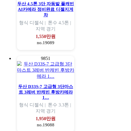
두산 4.5톤 3단 자동발 풀캐빈
AI카메라 정비완료 디젤지게
차
형식
디젤식 |
톤수
4.5톤 |
지역
경기
1,550만원
no.19089
9851
두산 D33S-7 고급형 3단마스
트 3레버 반캐빈 후방카메라
1…
형식
디젤식 |
톤수
3.3톤 |
지역
경기
1,950만원
no.19088