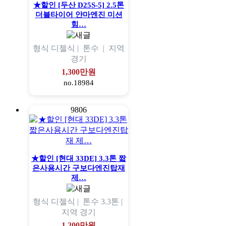
★할인 [두산 D25S-5] 2.5톤
더블타이어 얀마엔진 미션
힘…
형식
디젤식 |
톤수
|
지역
경기
1,300만원
no.18984
9806
★할인 [현대 33DE] 3.3톤 짧
은사용시간 구보다엔진탑재
제…
형식
디젤식 |
톤수
3.3톤 |
지역
경기
1,200만원