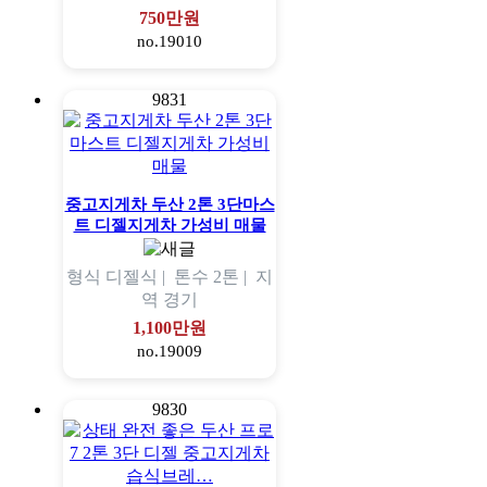
750만원
no.19010
9831
중고지게차 두산 2톤 3단마스
트 디젤지게차 가성비 매물
형식
디젤식 |
톤수
2톤 |
지
역
경기
1,100만원
no.19009
9830