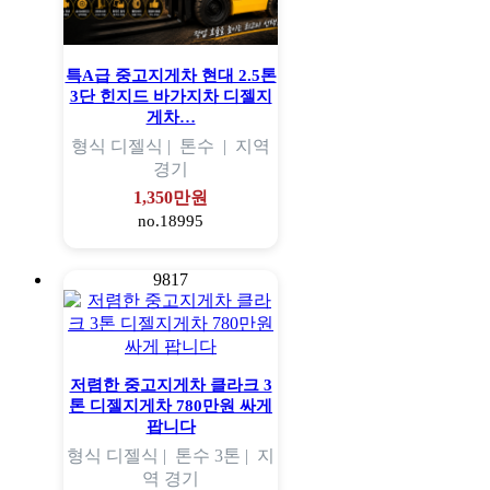
특A급 중고지게차 현대 2.5톤
3단 힌지드 바가지차 디젤지
게차…
형식
디젤식 |
톤수
|
지역
경기
1,350만원
no.18995
9817
저렴한 중고지게차 클라크 3
톤 디젤지게차 780만원 싸게
팝니다
형식
디젤식 |
톤수
3톤 |
지
역
경기