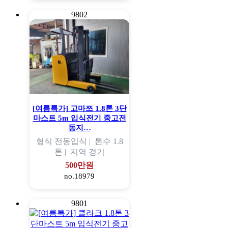
9802
[여름특가] 고마쯔 1.8톤 3단
마스트 5m 입식전기 중고전
동지…
형식
전동입식 |
톤수
1.8
톤 |
지역
경기
500만원
no.18979
9801