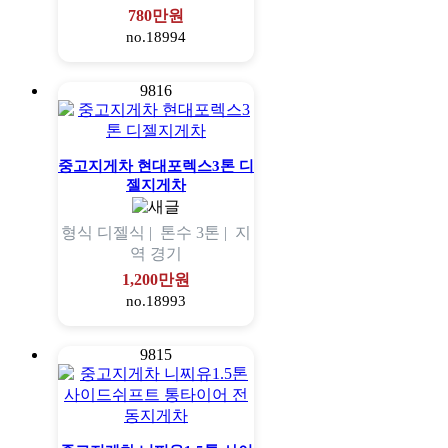
780만원
no.18994
9816
중고지게차 현대포렉스3톤 디
젤지게차
형식
디젤식 |
톤수
3톤 |
지
역
경기
1,200만원
no.18993
9815