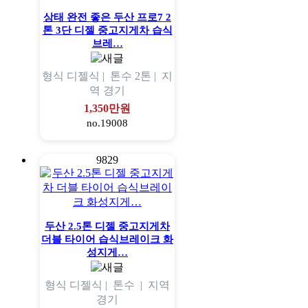
상태 완전 좋은 두산 프로7 2
톤 3단 디젤 중고지게차 습식
브레…
형식
디젤식 |
톤수
2톤 |
지
역
경기
1,350만원
no.19008
9829
두산 2.5톤 디젤 중고지게차
더블 타이어 습식브레이크 화
성지게…
형식
디젤식 |
톤수
|
지역
경기