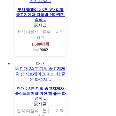
두산 빨갱이 2.5톤 3단 디젤
중고지게차 자동발 얀마엔진
습식…
형식
디젤식 |
톤수
|
지역
경기
1,500만원
no.19002
9823
현대 2.5톤 디젤 중고지게차
습식브레이크 미션 힘 좋은 화
성지…
형식
디젤식 |
톤수
|
지역