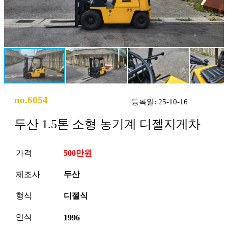
no.6054
등록일: 25-10-16
두산 1.5톤 소형 농기계 디젤지게차
가격
500만원
제조사
두산
형식
디젤식
연식
1996