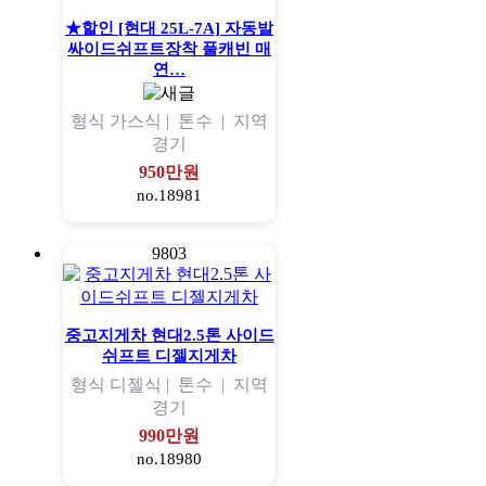
★할인 [현대 25L-7A] 자동발
싸이드쉬프트장착 풀캐빈 매
연…
형식
가스식 |
톤수
|
지역
경기
950만원
no.18981
9803
중고지게차 현대2.5톤 사이드
쉬프트 디젤지게차
형식
디젤식 |
톤수
|
지역
경기
990만원
no.18980