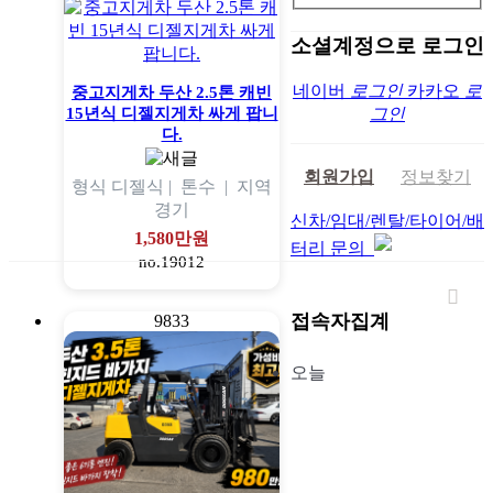
소셜계정으로 로그인
네이버
로그인
카카오
로
중고지게차 두산 2.5톤 캐빈
15년식 디젤지게차 싸게 팝니
그인
다.
회원가입
정보찾기
형식
디젤식 |
톤수
|
지역
경기
신차/임대/렌탈/타이어/배
1,580만원
터리 문의
no.19012
접속자집계
9833
오늘