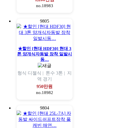
no.18983
9805
★할인 [현대 HDF30] 현대 3
톤 양개식자동발 장착 일발시
동…
형식
디젤식 |
톤수
3톤 |
지
역
경기
950만원
no.18982
9804