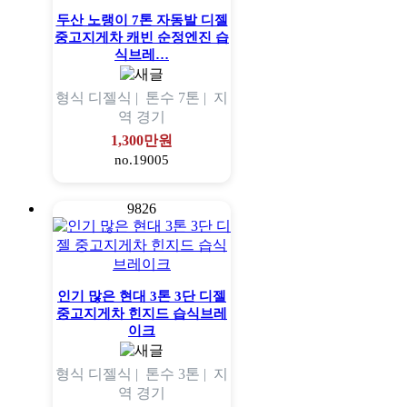
두산 노랭이 7톤 자동발 디젤
중고지게차 캐빈 순정엔진 습
식브레…
형식
디젤식 |
톤수
7톤 |
지
역
경기
1,300만원
no.19005
9826
인기 많은 현대 3톤 3단 디젤
중고지게차 힌지드 습식브레
이크
형식
디젤식 |
톤수
3톤 |
지
역
경기