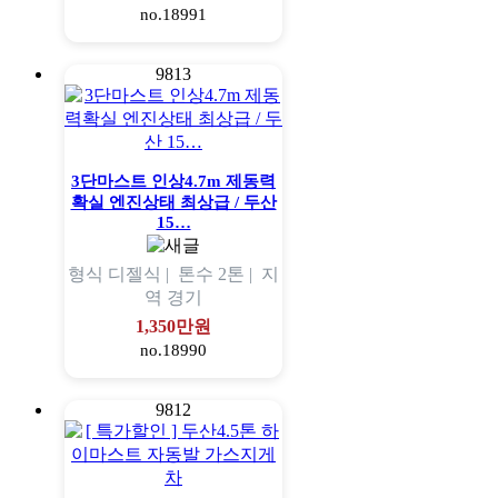
no.18991
9813
3단마스트 인상4.7m 제동력
확실 엔진상태 최상급 / 두산
15…
형식
디젤식 |
톤수
2톤 |
지
역
경기
1,350만원
no.18990
9812