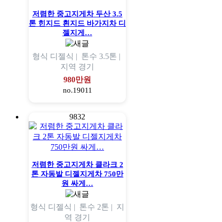
저렴한 중고지게차 두산 3.5
톤 힌지드 흰지드 바가지차 디
젤지게…
형식
디젤식 |
톤수
3.5톤 |
지역
경기
980만원
no.19011
9832
저렴한 중고지게차 클라크 2
톤 자동발 디젤지게차 750만
원 싸게…
형식
디젤식 |
톤수
2톤 |
지
역
경기