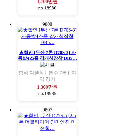
1,100만원
no.18986
9808
★할인 [두산 7톤 D70S-3] 자
동발4스플 각개식장착 DB5…
형식
디젤식 |
톤수
7톤 |
지
역
경기
1,300만원
no.18985
9807