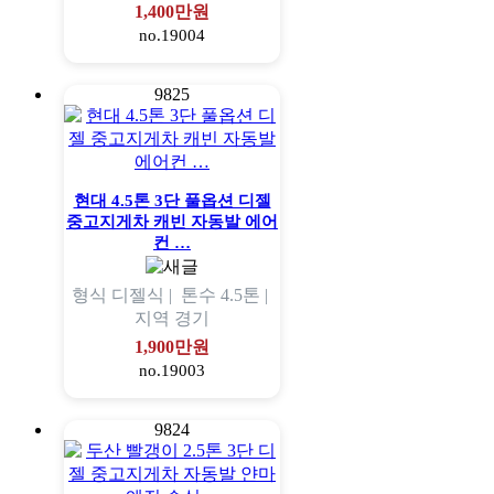
1,400만원
no.19004
9825
현대 4.5톤 3단 풀옵션 디젤
중고지게차 캐빈 자동발 에어
컨 …
형식
디젤식 |
톤수
4.5톤 |
지역
경기
1,900만원
no.19003
9824