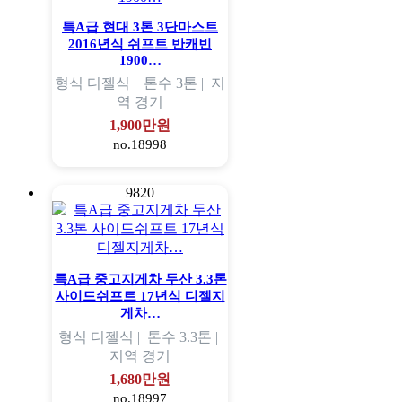
특A급 현대 3톤 3단마스트
2016년식 쉬프트 반캐빈
1900…
형식
디젤식 |
톤수
3톤 |
지
역
경기
1,900만원
no.18998
9820
특A급 중고지게차 두산 3.3톤
사이드쉬프트 17년식 디젤지
게차…
형식
디젤식 |
톤수
3.3톤 |
지역
경기
1,680만원
no.18997