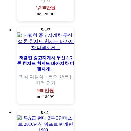
경기
1,200만원
no.19000
9822
저렴한 중고지게차 두산 3.5
톤 힌지드 흰지드 바가지차 디
젤지게…
형식
디젤식 |
톤수
3.5톤 |
지역
경기
980만원
no.18999
9821