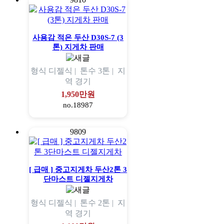
사용감 적은 두산 D30S-7 (3
톤) 지게차 판매
형식
디젤식 |
톤수
3톤 |
지
역
경기
1,950만원
no.18987
9809
[ 급매 ] 중고지게차 두산2톤 3
단마스트 디젤지게차
형식
디젤식 |
톤수
2톤 |
지
역
경기