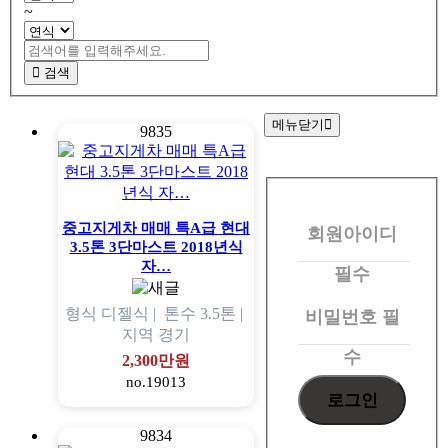
~
검색
메뉴닫기
9835
회
원
중고지게차 매매 특A급 현대
회원아이디
로
3.5톤 3단마스트 2018년식
그
자…
필수
인
형식
디젤식 |
톤수
3.5톤 |
비밀번호
필
지역
경기
수
2,300만원
no.19013
9834