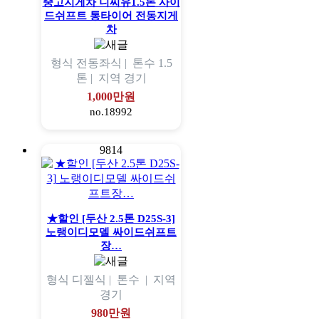
중고지게차 니찌유1.5톤 사이
드쉬프트 통타이어 전동지게
차
형식
전동좌식 |
톤수
1.5
톤 |
지역
경기
1,000만원
no.18992
9814
★할인 [두산 2.5톤 D25S-3]
노랭이디모델 싸이드쉬프트
장…
형식
디젤식 |
톤수
|
지역
경기
980만원