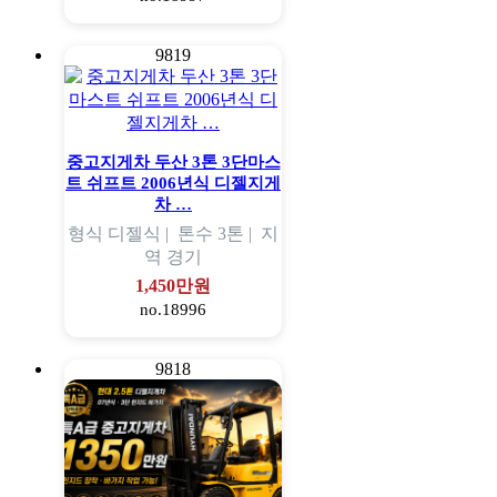
9819
중고지게차 두산 3톤 3단마스
트 쉬프트 2006년식 디젤지게
차 …
형식
디젤식 |
톤수
3톤 |
지
역
경기
1,450만원
no.18996
9818