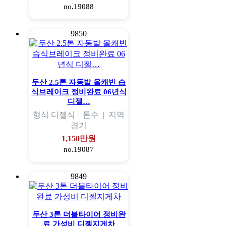
no.19088
9850
두산 2.5톤 자동발 올캐빈 습
식브레이크 정비완료 06년식
디젤…
형식
디젤식 |
톤수
|
지역
경기
1,150만원
no.19087
9849
두산 3톤 더블타이어 정비완
료 가성비 디젤지게차