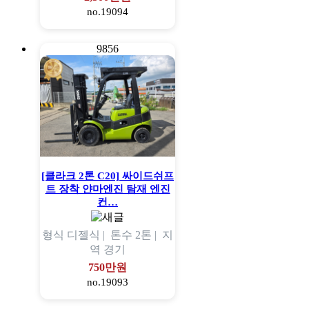
no.19094
9856
[클라크 2톤 C20] 싸이드쉬프
트 장착 얀마엔진 탐재 엔진
컨…
형식
디젤식 |
톤수
2톤 |
지
역
경기
750만원
no.19093