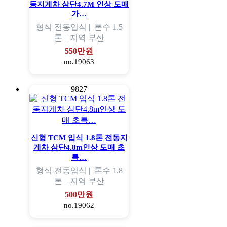
동지게차 삼단4.7M 인상 도매
가…
형식
전동입식 |
톤수
1.5
톤 |
지역
부산
550만원
no.19063
9827
신형 TCM 입식 1.8톤 전동지
게차 삼단4.8m인상 도매 초
특…
형식
전동입식 |
톤수
1.8
톤 |
지역
부산
500만원
no.19062