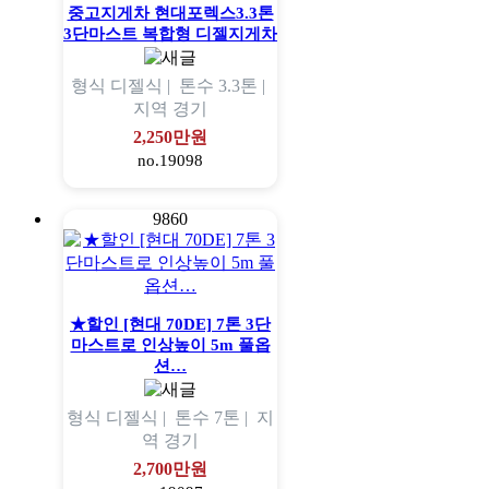
중고지게차 현대포렉스3.3톤
3단마스트 복합형 디젤지게차
형식
디젤식 |
톤수
3.3톤 |
지역
경기
2,250만원
no.19098
9860
★할인 [현대 70DE] 7톤 3단
마스트로 인상높이 5m 풀옵
션…
형식
디젤식 |
톤수
7톤 |
지
역
경기
2,700만원