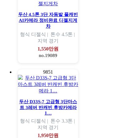
두산 4.5톤 3단 자동발 풀캐빈
AI카메라 정비완료 디젤지게
차
형식
디젤식 |
톤수
4.5톤 |
지역
경기
1,550만원
no.19089
9851
두산 D33S-7 고급형 3단마스
트 3레버 반캐빈 후방카메라
1…
형식
디젤식 |
톤수
3.3톤 |
지역
경기
1,950만원