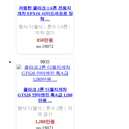
저렴한 클라크 1.6톤 전동지
게차 EPX16 사이드쉬프트 장
착 …
형식
디젤식 |
톤수
1.6톤 |
지역
경기
850만원
no.19072
9835
클라크 2톤 디젤지게차
GTS20 얀마엔진 특A급 1280
만원 …
형식
디젤식 |
톤수
2톤 |
지
역
경기
1,280만원
no.19071