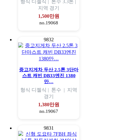
형식
디젤식 |
톤수
3.3톤 |
지역
경기
1,500만원
no.19068
9832
중고지게차 두산 2.5톤 3단마
스트 캐빈 DB33엔진 1380
만…
형식
디젤식 |
톤수
|
지역
경기
1,380만원
no.19067
9831