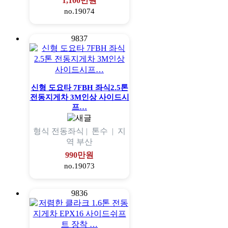
1,100만원
no.19074
9837
신형 도요타 7FBH 좌식2.5톤
전동지게차 3M인상 사이드시
프…
형식
전동좌식 |
톤수
|
지
역
부산
990만원
no.19073
9836