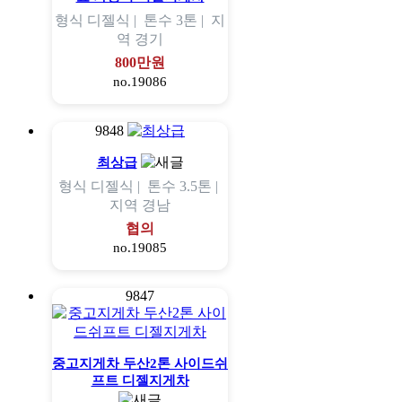
형식
디젤식 |
톤수
3톤 |
지
역
경기
800만원
no.19086
9848
최상급
형식
디젤식 |
톤수
3.5톤 |
지역
경남
협의
no.19085
9847
중고지게차 두산2톤 사이드쉬
프트 디젤지게차