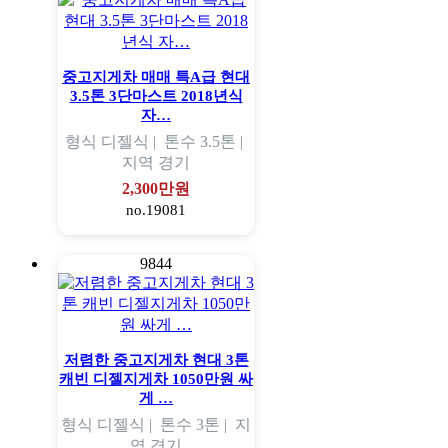
중고지게차 매매 특A급 현대
3.5톤 3단마스트 2018년식
자…
형식
디젤식 |
톤수
3.5톤 |
지역
경기
2,300만원
no.19081
9844
저렴한 중고지게차 현대 3톤
캐빈 디젤지게차 1050만원 싸
게 …
형식
디젤식 |
톤수
3톤 |
지
역
경기