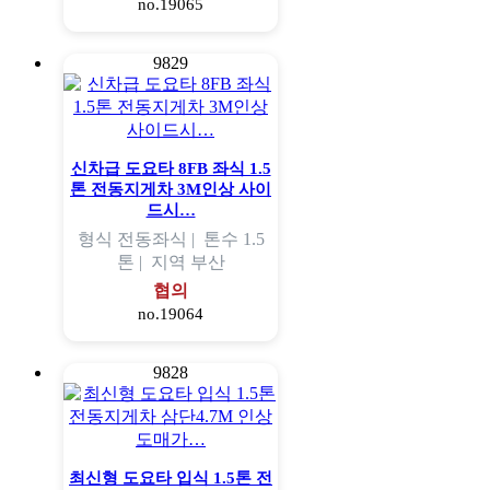
no.19065
9829
신차급 도요타 8FB 좌식 1.5
톤 전동지게차 3M인상 사이
드시…
형식
전동좌식 |
톤수
1.5
톤 |
지역
부산
협의
no.19064
9828
최신형 도요타 입식 1.5톤 전