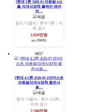
[현대 5톤 50D-9] 자동발 4스
플 각개식장착 풀캐빈 에어
컨…
형식
디젤식 |
톤수
5톤 |
지
역
경기
2,850만원
no.19095
9857
[현대 4.5톤 45D-9] 3단마스트
자동발각개식장착 짧은사
용…
형식
디젤식 |
톤수
4.5톤 |
지역
경기
2,500만원