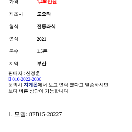
가격
1,400만원
제조사
도요타
형식
전동좌식
연식
2021
톤수
1.5톤
지역
부산
판매자 : 신정훈
010-2022-2036
문의시
지게몬
에서 보고 연락 했다고 말씀하시면
보다 빠른 상담이 가능합니다.
본문
1. 모델: 8FB15-28227