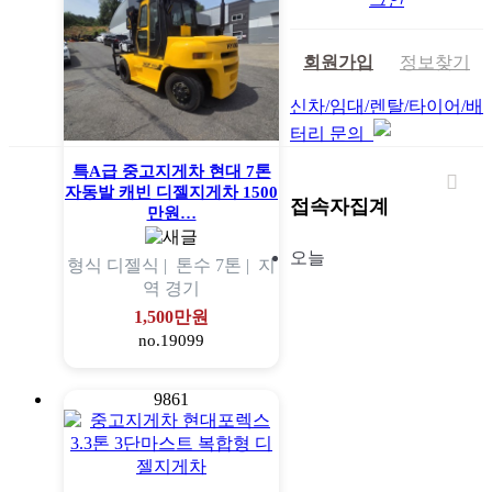
회원가입
정보찾기
신차/임대/렌탈/타이어/배
터리 문의
특A급 중고지게차 현대 7톤
자동발 캐빈 디젤지게차 1500
접속자집계
만원…
오늘
형식
디젤식 |
톤수
7톤 |
지
역
경기
1,500만원
no.19099
9861