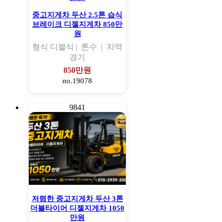
중고지게차 두산 2.5톤 습식
브레이크 디젤지게차 850만
원
형식
디젤식 |
톤수
|
지역
경기
850만원
no.19078
9841
저렴한 중고지게차 두산 3톤
더블타이어 디젤지게차 1050
만원