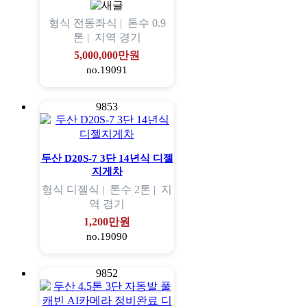
형식
전동좌식 |
톤수
0.9
톤 |
지역
경기
5,000,000만원
no.19091
9853
두산 D20S-7 3단 14년식 디젤
지게차
형식
디젤식 |
톤수
2톤 |
지
역
경기
1,200만원
no.19090
9852