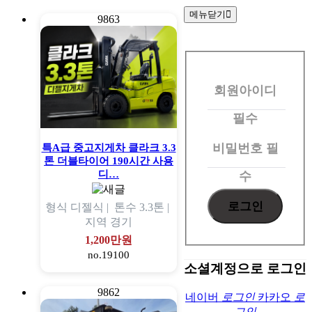
메뉴닫기
9863
회
원
회원아이디
로
그
필수
인
비밀번호
필
특A급 중고지게차 클라크 3.3
톤 더블타이어 190시간 사용
디…
수
형식
디젤식 |
톤수
3.3톤 |
지역
경기
1,200만원
no.19100
소셜계정으로 로그인
9862
네이버
로그인
카카오
로
그인