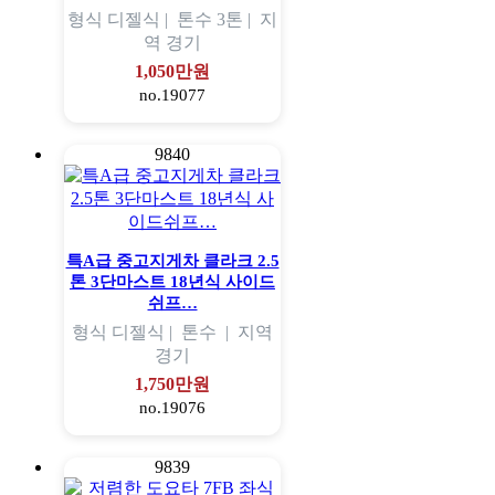
형식
디젤식 |
톤수
3톤 |
지
역
경기
1,050만원
no.19077
9840
특A급 중고지게차 클라크 2.5
톤 3단마스트 18년식 사이드
쉬프…
형식
디젤식 |
톤수
|
지역
경기
1,750만원
no.19076
9839