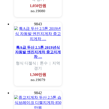
1,050만원
no.19080
9843
특A급 두산 2.5톤 2019년식
자동발 엔진지게차 중고지게
차 …
형식
디젤식 |
톤수
|
지역
경기
1,500만원
no.19079
9842