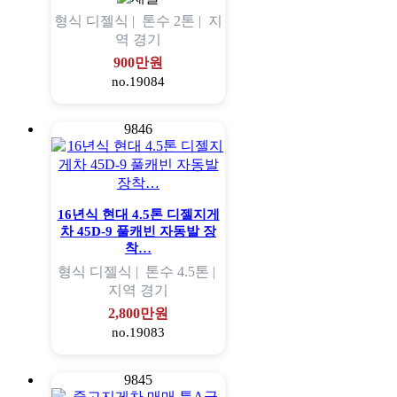
형식
디젤식 |
톤수
2톤 |
지
역
경기
900만원
no.19084
9846
16년식 현대 4.5톤 디젤지게
차 45D-9 풀캐빈 자동발 장
착…
형식
디젤식 |
톤수
4.5톤 |
지역
경기
2,800만원
no.19083
9845