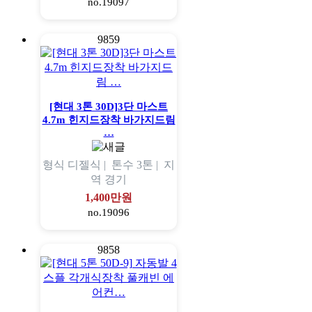
no.19097
9859
[현대 3톤 30D]3단 마스트
4.7m 힌지드장착 바가지드림
…
형식
디젤식 |
톤수
3톤 |
지
역
경기
1,400만원
no.19096
9858