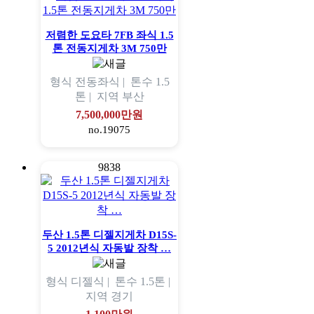
저렴한 도요타 7FB 좌식 1.5
톤 전동지게차 3M 750만
형식
전동좌식 |
톤수
1.5
톤 |
지역
부산
7,500,000만원
no.19075
9838
두산 1.5톤 디젤지게차 D15S-
5 2012년식 자동발 장착 …
형식
디젤식 |
톤수
1.5톤 |
지역
경기