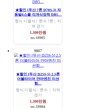
★할인 [두산 7톤 D70S-3] 자
동발4스플 각개식장착 DB5…
형식
디젤식 |
톤수
7톤 |
지
역
경기
1,300만원
no.18985
9807
★할인 [두산 D25S-5] 2.5톤
더블타이어 얀마엔진 미션
힘…
형식
디젤식 |
톤수
|
지역
경기
1,300만원
no.18984