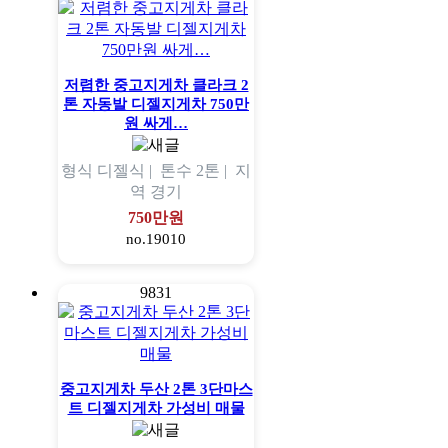
저렴한 중고지게차 클라크 2
톤 자동발 디젤지게차 750만
원 싸게…
형식
디젤식 |
톤수
2톤 |
지
역
경기
750만원
no.19010
9831
중고지게차 두산 2톤 3단마스
트 디젤지게차 가성비 매물