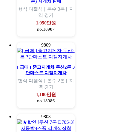
톤) 지게차 판매
형식
디젤식 |
톤수
3톤 |
지
역
경기
1,950만원
no.18987
9809
[ 급매 ] 중고지게차 두산2톤 3
단마스트 디젤지게차
형식
디젤식 |
톤수
2톤 |
지
역
경기
1,100만원
no.18986
9808