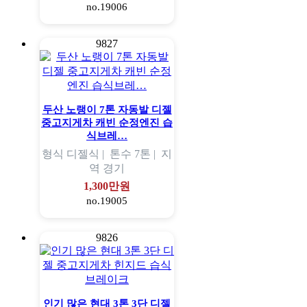
no.19006
9827
두산 노랭이 7톤 자동발 디젤
중고지게차 캐빈 순정엔진 습
식브레…
형식
디젤식 |
톤수
7톤 |
지
역
경기
1,300만원
no.19005
9826
인기 많은 현대 3톤 3단 디젤