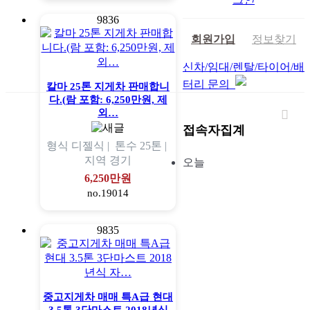
9836
회원가입
정보찾기
신차/임대/렌탈/타이어/배
터리 문의
칼마 25톤 지게차 판매합니
다.(람 포함: 6,250만원, 제
외…
접속자집계
형식
디젤식 |
톤수
25톤 |
지역
경기
오늘
6,250만원
no.19014
9835
중고지게차 매매 특A급 현대