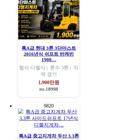
특A급 현대 3톤 3단마스트
2016년식 쉬프트 반캐빈
1900…
형식
디젤식 |
톤수
3톤 |
지
역
경기
1,900만원
no.18998
9820
특A급 중고지게차 두산 3.3톤