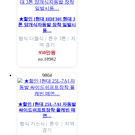
★할인 [현대 HDF30] 현대 3
톤 양개식자동발 장착 일발시
동…
형식
디젤식 |
톤수
3톤 |
지
역
경기
950만원
no.18982
9804
★할인 [현대 25L-7A] 자동발
싸이드쉬프트장착 풀캐빈 매
연…
형식
가스식 |
톤수
|
지역
경기