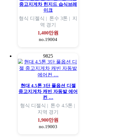
중고지게차 힌지드 습식브레
이크
형식
디젤식 |
톤수
3톤 |
지
역
경기
1,400만원
no.19004
9825
현대 4.5톤 3단 풀옵션 디젤
중고지게차 캐빈 자동발 에어
컨 …
형식
디젤식 |
톤수
4.5톤 |
지역
경기
1,900만원
no.19003