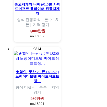
중고지게차 니찌유1.5톤 사이
드쉬프트 통타이어 전동지게
차
형식
전동좌식 |
톤수
1.5
톤 |
지역
경기
1,000만원
no.18992
9814
★할인 [두산 2.5톤 D25S-3]
노랭이디모델 싸이드쉬프트
장…
형식
디젤식 |
톤수
|
지역
경기
980만원
no.18991