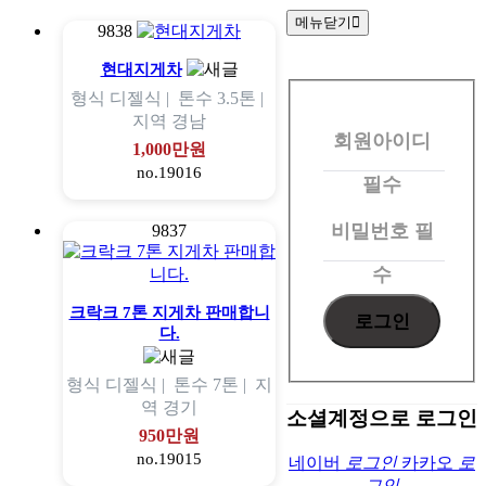
메뉴닫기
9838
회
현대지게차
형식
디젤식 |
톤수
3.5톤 |
원
지역
경남
회원아이디
로
1,000만원
no.19016
그
필수
인
비밀번호
필
9837
수
크락크 7톤 지게차 판매합니
다.
형식
디젤식 |
톤수
7톤 |
지
역
경기
소셜계정으로 로그인
950만원
no.19015
네이버
로그인
카카오
로
그인