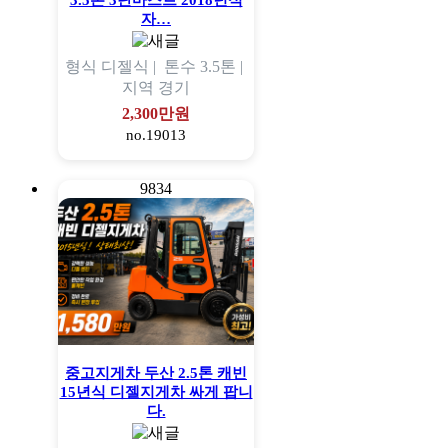
3.5톤 3단마스트 2018년식
자…
형식
디젤식 |
톤수
3.5톤 |
지역
경기
2,300만원
no.19013
9834
중고지게차 두산 2.5톤 캐빈
15년식 디젤지게차 싸게 팝니
다.