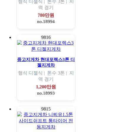
형식
디젤식 |
톤수
3톤 |
지
역
경기
780만원
no.18994
9816
중고지게차 현대포렉스3톤 디
젤지게차
형식
디젤식 |
톤수
3톤 |
지
역
경기
1,200만원
no.18993
9815