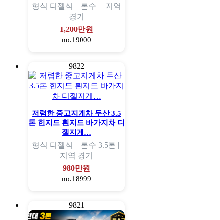
형식
디젤식 |
톤수
|
지역
경기
1,200만원
no.19000
9822
저렴한 중고지게차 두산 3.5
톤 힌지드 흰지드 바가지차 디
젤지게…
형식
디젤식 |
톤수
3.5톤 |
지역
경기
980만원
no.18999
9821