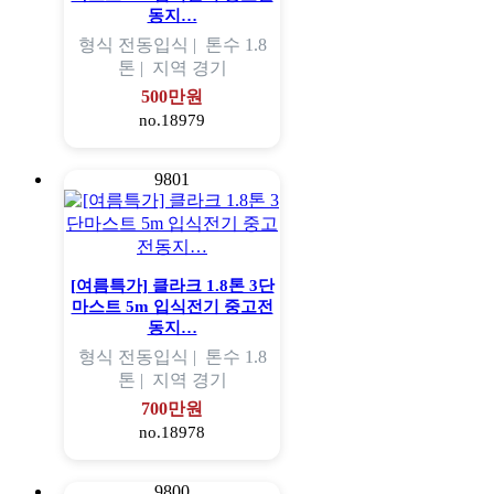
동지…
형식
전동입식 |
톤수
1.8
톤 |
지역
경기
500만원
no.18979
9801
[여름특가] 클라크 1.8톤 3단
마스트 5m 입식전기 중고전
동지…
형식
전동입식 |
톤수
1.8
톤 |
지역
경기
700만원
no.18978
9800