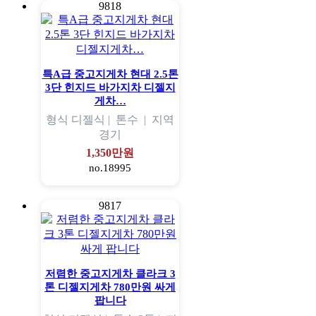
9818
특A급 중고지게차 현대 2.5톤
3단 힌지드 바가지차 디젤지
게차…
형식
디젤식 |
톤수
|
지역
경기
1,350만원
no.18995
9817
저렴한 중고지게차 클라크 3
톤 디젤지게차 780만원 싸게
팝니다