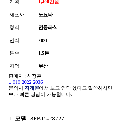
가격
1,400만원
제조사
도요타
형식
전동좌식
연식
2021
톤수
1.5톤
지역
부산
판매자 : 신정훈
010-2022-2036
문의시
지게몬
에서 보고 연락 했다고 말씀하시면
보다 빠른 상담이 가능합니다.
본문
1. 모델: 8FB15-28227