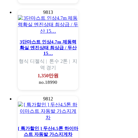
9813
3단마스트 인상4.7m 제동력
확실 엔진상태 최상급 / 두산
15…
형식
디젤식 |
톤수
2톤 |
지
역
경기
1,350만원
no.18990
9812
[ 특가할인 ] 두산4.5톤 하이마
스트 자동발 가스지게차