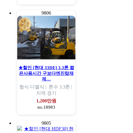
9806
★할인 [현대 33DE] 3.3톤 짧
은사용시간 구보다엔진탑재
제…
형식
디젤식 |
톤수
3.3톤 |
지역
경기
1,200만원
no.18983
9805