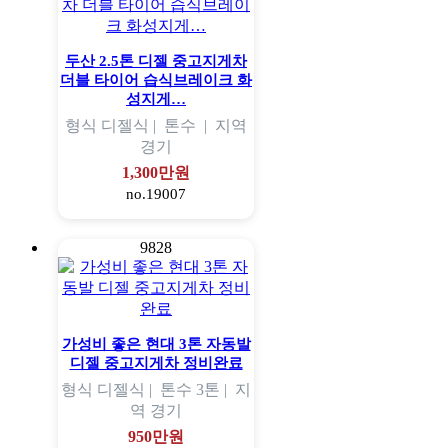
두산 2.5톤 디젤 중고지게차
더블 타이어 습식브레이크 화
성지게…
형식
디젤식 |
톤수
|
지역
경기
1,300만원
no.19007
9828
가성비 좋은 현대 3톤 자동발
디젤 중고지게차 정비완료
형식
디젤식 |
톤수
3톤 |
지
역
경기
950만원