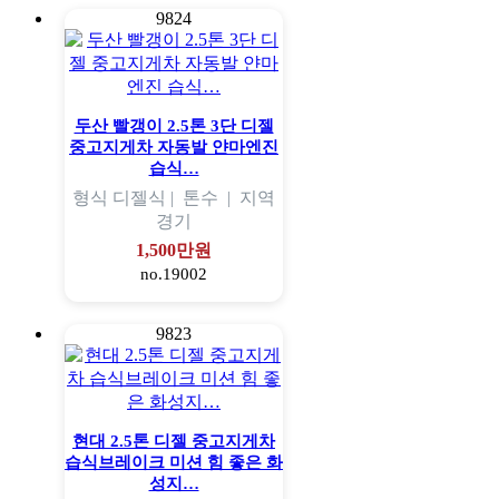
9824
두산 빨갱이 2.5톤 3단 디젤
중고지게차 자동발 얀마엔진
습식…
형식
디젤식 |
톤수
|
지역
경기
1,500만원
no.19002
9823
현대 2.5톤 디젤 중고지게차
습식브레이크 미션 힘 좋은 화
성지…