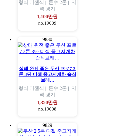
형식
디젤식 |
톤수
2톤 |
지
역
경기
1,100만원
no.19009
9830
상태 완전 좋은 두산 프로7 2
톤 3단 디젤 중고지게차 습식
브레…
형식
디젤식 |
톤수
2톤 |
지
역
경기
1,350만원
no.19008
9829