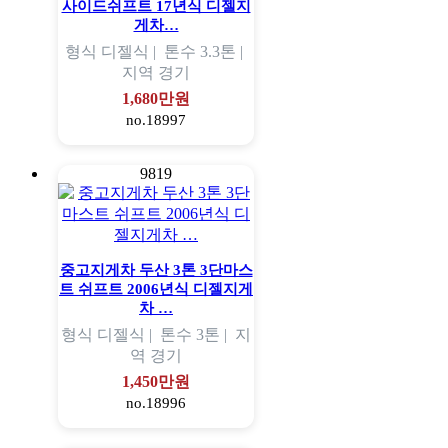
사이드쉬프트 17년식 디젤지
게차…
형식
디젤식 |
톤수
3.3톤 |
지역
경기
1,680만원
no.18997
9819
중고지게차 두산 3톤 3단마스
트 쉬프트 2006년식 디젤지게
차 …
형식
디젤식 |
톤수
3톤 |
지
역
경기
1,450만원
no.18996