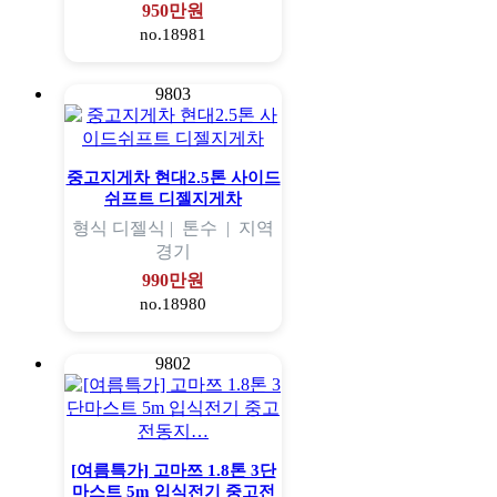
950만원
no.18981
9803
중고지게차 현대2.5톤 사이드
쉬프트 디젤지게차
형식
디젤식 |
톤수
|
지역
경기
990만원
no.18980
9802
[여름특가] 고마쯔 1.8톤 3단
마스트 5m 입식전기 중고전