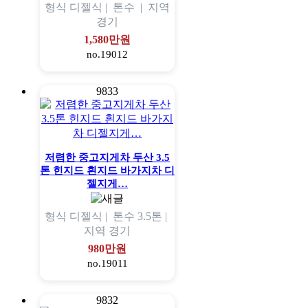
형식
디젤식 |
톤수
|
지역
경기
1,580만원
no.19012
9833
저렴한 중고지게차 두산 3.5
톤 힌지드 흰지드 바가지차 디
젤지게…
형식
디젤식 |
톤수
3.5톤 |
지역
경기
980만원
no.19011
9832