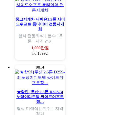
중고지게차 니찌유1.5톤 사이
드쉬프트 통타이어 전동지게
차
형식
전동좌식 |
톤수
1.5
톤 |
지역
경기
1,000만원
no.18992
9814
★할인 [두산 2.5톤 D25S-3]
노랭이디모델 싸이드쉬프트
장…
형식
디젤식 |
톤수
|
지역
경기