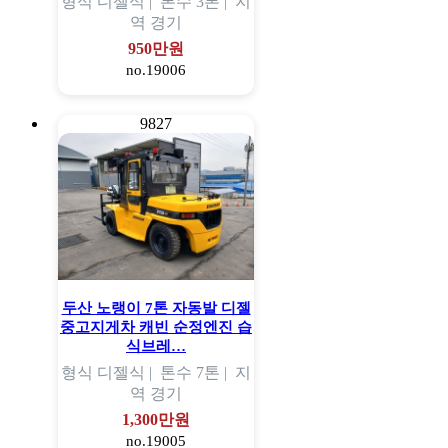
형식
디젤식 |
톤수
3톤 |
지
역
경기
950만원
no.19006
9827
두산 노랭이 7톤 자동발 디젤
중고지게차 캐빈 순정엔진 습
식브레…
형식
디젤식 |
톤수
7톤 |
지
역
경기
1,300만원
no.19005