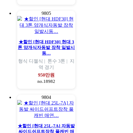
9805
★할인 [현대 HDF30] 현대 3
톤 양개식자동발 장착 일발시
동…
형식
디젤식 |
톤수
3톤 |
지
역
경기
950만원
no.18982
9804
★할인 [현대 25L-7A] 자동발
싸이드쉬프트장착 풀캐빈 매