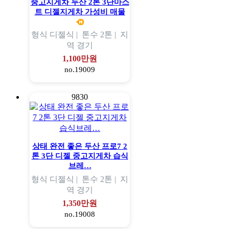
중고지게차 두산 2톤 3단마스
트 디젤지게차 가성비 매물
형식
디젤식 |
톤수
2톤 |
지
역
경기
1,100만원
no.19009
9830
상태 완전 좋은 두산 프로7 2
톤 3단 디젤 중고지게차 습식
브레…
형식
디젤식 |
톤수
2톤 |
지
역
경기
1,350만원
no.19008