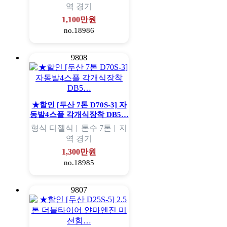
역
경기
1,100만원
no.18986
9808
★할인 [두산 7톤 D70S-3] 자
동발4스플 각개식장착 DB5…
형식
디젤식 |
톤수
7톤 |
지
역
경기
1,300만원
no.18985
9807