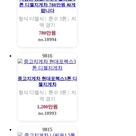
톤 디젤지게차 780만원 싸게
팝니다
형식
디젤식 |
톤수
3톤 |
지
역
경기
780만원
no.18994
9816
중고지게차 현대포렉스3톤 디
젤지게차
형식
디젤식 |
톤수
3톤 |
지
역
경기
1,200만원
no.18993
9815