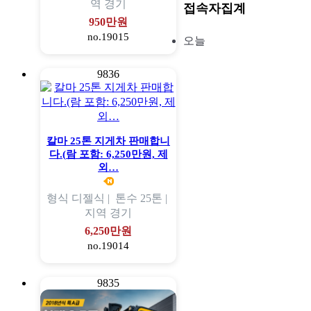
역
경기
접속자집계
950만원
no.19015
오늘
9836
칼마 25톤 지게차 판매합니
다.(람 포함: 6,250만원, 제
외…
형식
디젤식 |
톤수
25톤 |
지역
경기
6,250만원
no.19014
9835