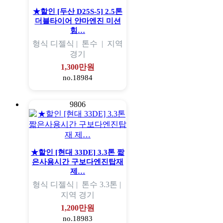
★할인 [두산 D25S-5] 2.5톤
더블타이어 얀마엔진 미션
힘…
형식
디젤식 |
톤수
|
지역
경기
1,300만원
no.18984
9806
★할인 [현대 33DE] 3.3톤 짧
은사용시간 구보다엔진탑재
제…
형식
디젤식 |
톤수
3.3톤 |
지역
경기
1,200만원
no.18983