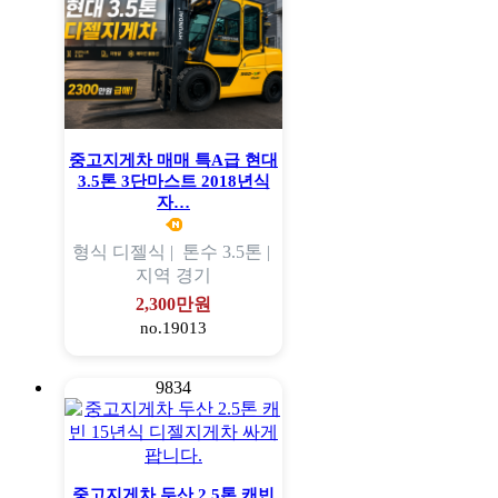
중고지게차 매매 특A급 현대
3.5톤 3단마스트 2018년식
자…
형식
디젤식 |
톤수
3.5톤 |
지역
경기
2,300만원
no.19013
9834
중고지게차 두산 2.5톤 캐빈