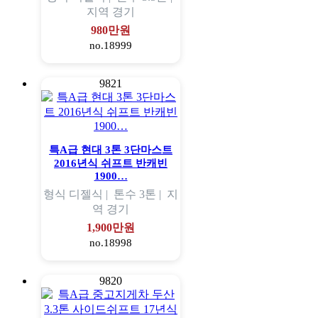
지역
경기
980만원
no.18999
9821
특A급 현대 3톤 3단마스트
2016년식 쉬프트 반캐빈
1900…
형식
디젤식 |
톤수
3톤 |
지
역
경기
1,900만원
no.18998
9820