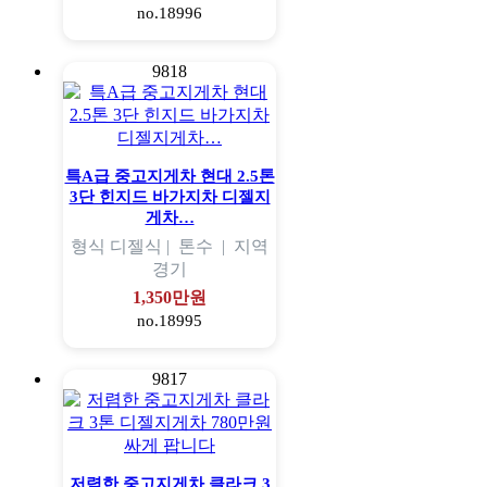
no.18996
9818
특A급 중고지게차 현대 2.5톤
3단 힌지드 바가지차 디젤지
게차…
형식
디젤식 |
톤수
|
지역
경기
1,350만원
no.18995
9817
저렴한 중고지게차 클라크 3