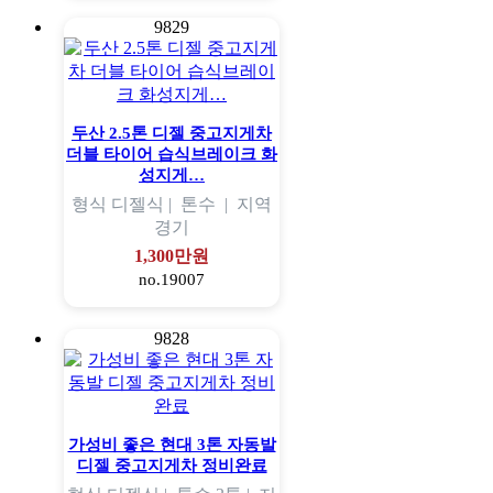
9829
두산 2.5톤 디젤 중고지게차
더블 타이어 습식브레이크 화
성지게…
형식
디젤식 |
톤수
|
지역
경기
1,300만원
no.19007
9828
가성비 좋은 현대 3톤 자동발
디젤 중고지게차 정비완료