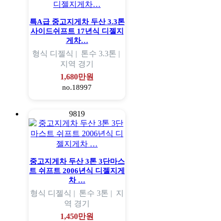
특A급 중고지게차 두산 3.3톤
사이드쉬프트 17년식 디젤지
게차…
형식
디젤식 |
톤수
3.3톤 |
지역
경기
1,680만원
no.18997
9819
중고지게차 두산 3톤 3단마스
트 쉬프트 2006년식 디젤지게
차 …
형식
디젤식 |
톤수
3톤 |
지
역
경기
1,450만원