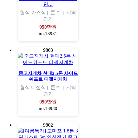
연…
형식
가스식 |
톤수
|
지역
경기
950만원
no.18981
9803
중고지게차 현대2.5톤 사이드
쉬프트 디젤지게차
형식
디젤식 |
톤수
|
지역
경기
990만원
no.18980
9802