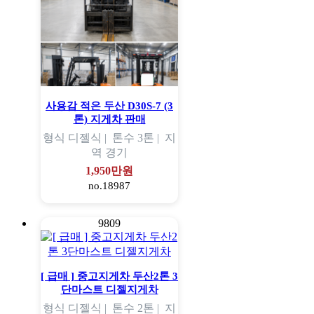
사용감 적은 두산 D30S-7 (3
톤) 지게차 판매
형식
디젤식 |
톤수
3톤 |
지
역
경기
1,950만원
no.18987
9809
[ 급매 ] 중고지게차 두산2톤 3
단마스트 디젤지게차
형식
디젤식 |
톤수
2톤 |
지