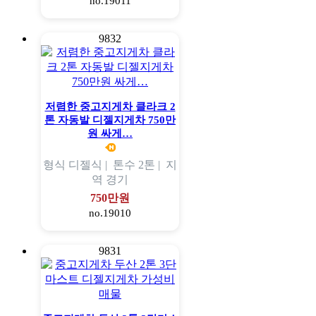
no.19011
9832
저렴한 중고지게차 클라크 2
톤 자동발 디젤지게차 750만
원 싸게…
형식
디젤식 |
톤수
2톤 |
지
역
경기
750만원
no.19010
9831