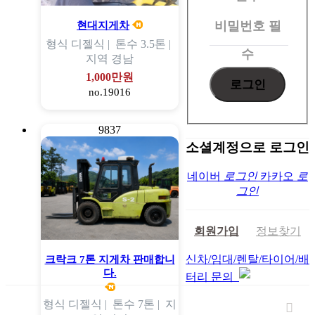
인
비밀번호
필
현대지게차
형식
디젤식 |
톤수
3.5톤 |
수
지역
경남
1,000만원
no.19016
9837
소셜계정으로 로그인
네이버
로그인
카카오
로
그인
회원가입
정보찾기
신차/임대/렌탈/타이어/배
크락크 7톤 지게차 판매합니
다.
터리 문의
형식
디젤식 |
톤수
7톤 |
지