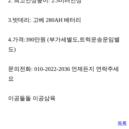
2. 최고인상높이: 2.5미터인상
3.밧데리: 고베 280AH 배터리
4.가격:390만원 (부가세별도,트럭운송운임별
도)
문의전화: 010-2022-2036 언제든지 연락주세
요
이공둘둘 이공삼육
목록