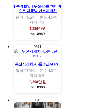
[ 특가할인 ] 두산4.5톤 하이마
스트 자동발 가스지게차
형식
가스식 |
톤수
4.5톤 |
지역
경기
1,250만원
no.18989
9811
두산지게차 4.5톤 3단 MAST
형식
디젤식 |
톤수
4.5톤 |
지역
경기
2,350만원
no.18988
9810