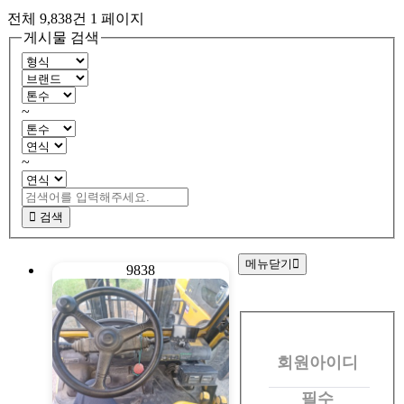
전체 9,838건
1 페이지
게시물 검색
~
~
검색
메뉴닫기
9838
회
원
회원아이디
로
그
필수