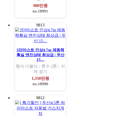
980만원
no.18991
9813
3단마스트 인상4.7m 제동력
확실 엔진상태 최상급 / 두산
15…
형식
디젤식 |
톤수
2톤 |
지
역
경기
1,350만원
no.18990
9812