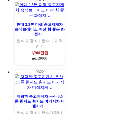
현대 2.5톤 디젤 중고지게차
습식브레이크 미션 힘 좋은 화
성지…
형식
디젤식 |
톤수
|
지역
경기
1,200만원
no.19000
9822
저렴한 중고지게차 두산 3.5
톤 힌지드 흰지드 바가지차 디
젤지게…
형식
디젤식 |
톤수
3.5톤 |