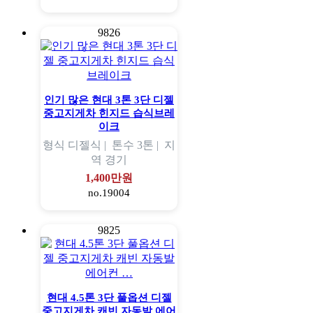
9826
인기 많은 현대 3톤 3단 디젤
중고지게차 힌지드 습식브레
이크
형식
디젤식 |
톤수
3톤 |
지
역
경기
1,400만원
no.19004
9825
현대 4.5톤 3단 풀옵션 디젤
중고지게차 캐빈 자동발 에어