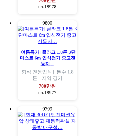
700만원
no.18978
9800
[여름특가] 클라크 1.8톤 3단
마스트 6m 입식전기 중고전
동지…
형식
전동입식 |
톤수
1.8
톤 |
지역
경기
700만원
no.18977
9799