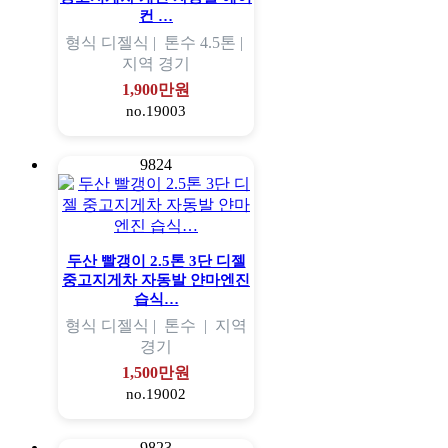
컨 …
형식
디젤식 |
톤수
4.5톤 |
지역
경기
1,900만원
no.19003
9824
두산 빨갱이 2.5톤 3단 디젤
중고지게차 자동발 얀마엔진
습식…
형식
디젤식 |
톤수
|
지역
경기
1,500만원
no.19002
9823