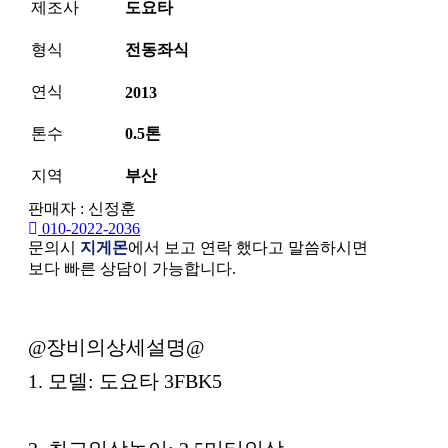
제조사
도요타
형식
전동좌식
연식
2013
톤수
0.5톤
지역
부산
판매자 : 신정훈
010-2022-2036
문의시
지게몬
에서 보고 연락 했다고 말씀하시면
보다 빠른 상담이 가능합니다.
본문
@장비의상세설명@
1. 모델: 도요타 3FBK5