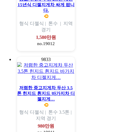
15년식 디젤지게차 싸게 팝니
다.
형식
디젤식 |
톤수
|
지역
경기
1,580만원
no.19012
9833
저렴한 중고지게차 두산 3.5
톤 힌지드 흰지드 바가지차 디
젤지게…
형식
디젤식 |
톤수
3.5톤 |
지역
경기
980만원