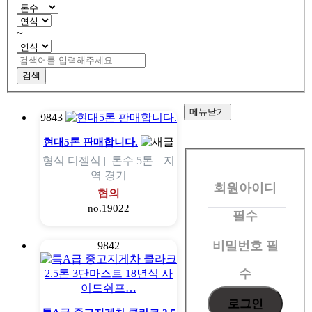
~
검색
메뉴닫기
9843
회
현대5톤 판매합니다.
형식
디젤식 |
톤수
5톤 |
지
원
역
경기
회원아이디
로
협의
no.19022
그
필수
인
비밀번호
필
9842
수