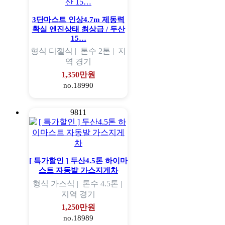
3단마스트 인상4.7m 제동력
확실 엔진상태 최상급 / 두산
15…
형식
디젤식 |
톤수
2톤 |
지
역
경기
1,350만원
no.18990
9811
[ 특가할인 ] 두산4.5톤 하이마
스트 자동발 가스지게차
형식
가스식 |
톤수
4.5톤 |
지역
경기
1,250만원
no.18989