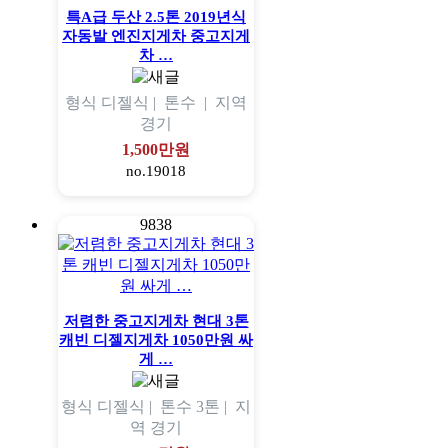
특A급 두산 2.5톤 2019년식
자동발 엔진지게차 중고지게
차 …
형식
디젤식 |
톤수
|
지역
경기
1,500만원
no.19018
9838
저렴한 중고지게차 현대 3톤
캐빈 디젤지게차 1050만원 싸
게 …
형식
디젤식 |
톤수
3톤 |
지
역
경기