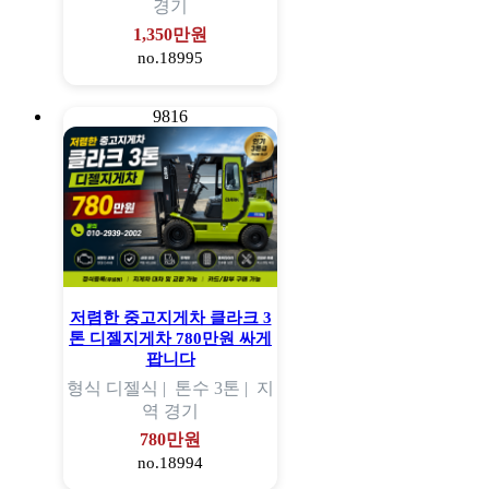
경기
1,350만원
no.18995
9816
저렴한 중고지게차 클라크 3
톤 디젤지게차 780만원 싸게
팝니다
형식
디젤식 |
톤수
3톤 |
지
역
경기
780만원
no.18994