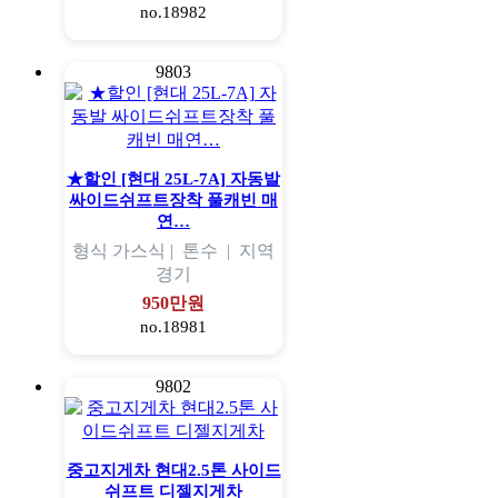
no.18982
9803
★할인 [현대 25L-7A] 자동발
싸이드쉬프트장착 풀캐빈 매
연…
형식
가스식 |
톤수
|
지역
경기
950만원
no.18981
9802
중고지게차 현대2.5톤 사이드
쉬프트 디젤지게차