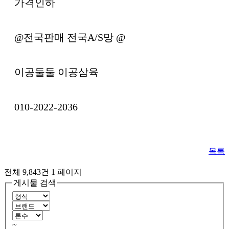
가격인하
@전국판매 전국A/S망 @
이공둘둘 이공삼육
010-2022-2036
목록
전체 9,843건
1 페이지
게시물 검색
~