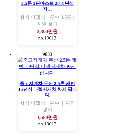
3.5톤 3단마스트 2018년식
자…
형식
디젤식 |
톤수
3.5톤 |
지역
경기
2,300만원
no.19013
9833
중고지게차 두산 2.5톤 캐빈
15년식 디젤지게차 싸게 팝니
다.
형식
디젤식 |
톤수
|
지역
경기
1,580만원
no.19012