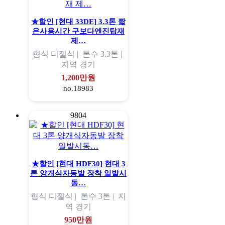
★할인 [현대 33DE] 3.3톤 짧
은사용시간 구보다엔진탑재
제…
형식
디젤식 |
톤수
3.3톤 |
지역
경기
1,200만원
no.18983
9804
★할인 [현대 HDF30] 현대 3
톤 양개식자동발 장착 일발시
동…
형식
디젤식 |
톤수
3톤 |
지
역
경기
950만원