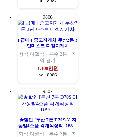
no.18987
9808
[ 급매 ] 중고지게차 두산2톤 3
단마스트 디젤지게차
형식
디젤식 |
톤수
2톤 |
지
역
경기
1,100만원
no.18986
9807
★할인 [두산 7톤 D70S-3] 자
동발4스플 각개식장착 DB5…
형식
디젤식 |
톤수
7톤 |
지