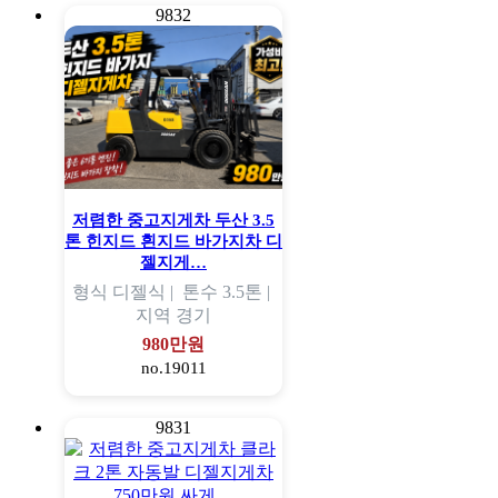
9832
저렴한 중고지게차 두산 3.5
톤 힌지드 흰지드 바가지차 디
젤지게…
형식
디젤식 |
톤수
3.5톤 |
지역
경기
980만원
no.19011
9831