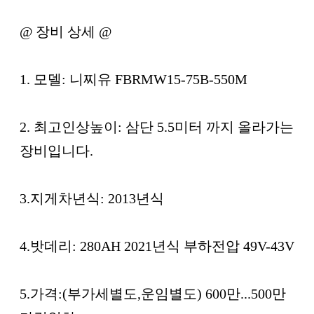
본문
@ 장비 상세 @
1. 모델: 니찌유 FBRMW15-75B-550M
2. 최고인상높이: 삼단 5.5미터 까지 올라가는
장비입니다.
3.지게차년식: 2013년식
4.밧데리: 280AH 2021년식 부하전압 49V-43V
5.가격:(부가세별도,운임별도) 600만...500만