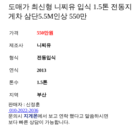
도매가 최신형 니찌유 입식 1.5톤 전동지
게차 삼단5.5M인상 550만
가격
550만원
제조사
니찌유
형식
전동입식
연식
2013
톤수
1.5톤
지역
부산
판매자 : 신정훈
010-2022-2036
문의시
지게몬
에서 보고 연락 했다고 말씀하시면
보다 빠른 상담이 가능합니다.