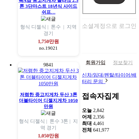
특A급 중고지게차 클라크 2.5
톤 3단마스트 18년식 사이드
쉬프…
소셜계정으로 로그인
형식
디젤식 |
톤수
|
지역
경기
1,750만원
no.19021
회원가입
정보찾기
9841
신차/임대/렌탈/타이어/배
터리 문의
접속자집계
저렴한 중고지게차 두산 3톤
더블타이어 디젤지게차 1050
만원
오늘
2,842
어제
2,356
형식
디젤식 |
톤수
3톤 |
지
최대
4,461
역
경기
전체
641,977
1,050만원