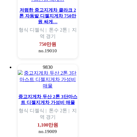
저렴한 중고지게차 클라크 2
톤 자동발 디젤지게차 750만
원 싸게…
형식
디젤식 |
톤수
2톤 |
지
역
경기
750만원
no.19010
9830
중고지게차 두산 2톤 3단마스
트 디젤지게차 가성비 매물
형식
디젤식 |
톤수
2톤 |
지
역
경기
1,100만원
no.19009