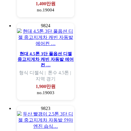
1,400만원
no.19004
9824
현대 4.5톤 3단 풀옵션 디젤
중고지게차 캐빈 자동발 에어
컨 …
형식
디젤식 |
톤수
4.5톤 |
지역
경기
1,900만원
no.19003
9823