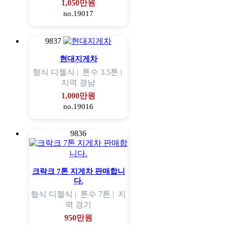
1,050만원
no.19017
9837
현대지게차
형식
디젤식 |
톤수
3.5톤 |
지역
경남
1,000만원
no.19016
9836
크락크 7톤 지게차 판매합니
다.
형식
디젤식 |
톤수
7톤 |
지
역
경기
950만원