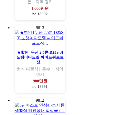
톤 |
지역
경기
1,000만원
no.18992
9813
★할인 [두산 2.5톤 D25S-3]
노랭이디모델 싸이드쉬프트
장…
형식
디젤식 |
톤수
|
지역
경기
980만원
no.18991
9812