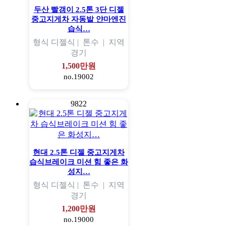
두산 빨갱이 2.5톤 3단 디젤
중고지게차 자동발 얀마엔진
습식…
형식
디젤식 |
톤수
|
지역
경기
1,500만원
no.19002
9822
현대 2.5톤 디젤 중고지게차
습식브레이크 미션 힘 좋은 화
성지…
형식
디젤식 |
톤수
|
지역
경기
1,200만원
no.19000