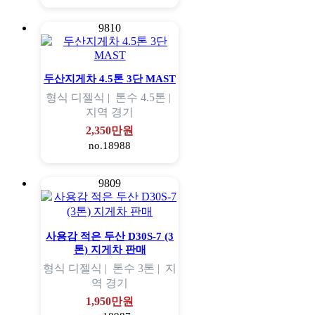
9810
두산지게차 4.5톤 3단 MAST
형식
디젤식 |
톤수
4.5톤 |
지역
경기
2,350만원
no.18988
9809
사용감 적은 두산 D30S-7 (3
톤) 지게차 판매
형식
디젤식 |
톤수
3톤 |
지
역
경기
1,950만원