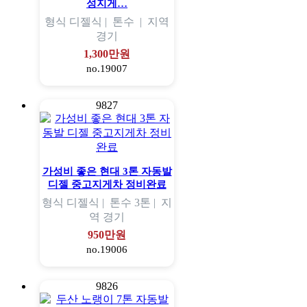
성지게…
형식
디젤식 |
톤수
|
지역
경기
1,300만원
no.19007
9827
가성비 좋은 현대 3톤 자동발
디젤 중고지게차 정비완료
형식
디젤식 |
톤수
3톤 |
지
역
경기
950만원
no.19006
9826