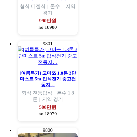
형식
디젤식 |
톤수
|
지역
경기
990만원
no.18980
9801
[여름특가] 고마쯔 1.8톤 3단
마스트 5m 입식전기 중고전
동지…
형식
전동입식 |
톤수
1.8
톤 |
지역
경기
500만원
no.18979
9800