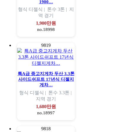
1900…
형식
디젤식 |
톤수
3톤 |
지
역
경기
1,900만원
no.18998
9819
특A급 중고지게차 두산 3.3톤
사이드쉬프트 17년식 디젤지
게차…
형식
디젤식 |
톤수
3.3톤 |
지역
경기
1,680만원
no.18997
9818