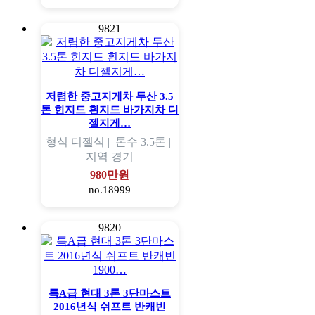
9821
저렴한 중고지게차 두산 3.5
톤 힌지드 흰지드 바가지차 디
젤지게…
형식
디젤식 |
톤수
3.5톤 |
지역
경기
980만원
no.18999
9820
특A급 현대 3톤 3단마스트
2016년식 쉬프트 반캐빈