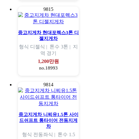
9815
중고지게차 현대포렉스3톤 디
젤지게차
형식
디젤식 |
톤수
3톤 |
지
역
경기
1,200만원
no.18993
9814
중고지게차 니찌유1.5톤 사이
드쉬프트 통타이어 전동지게
차
형식
전동좌식 |
톤수
1.5