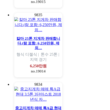
no.19015
9835
칼마 25톤 지게차 판매합니
다.(람 포함: 6,250만원, 제
외…
형식
디젤식 |
톤수
25톤 |
지역
경기
6,250만원
no.19014
9834
중고지게차 매매 특A급 현대