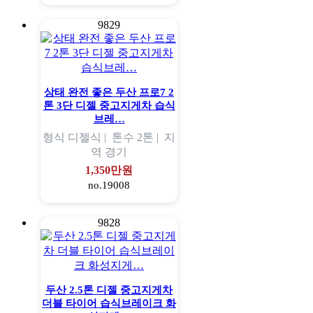
9829
상태 완전 좋은 두산 프로7 2
톤 3단 디젤 중고지게차 습식
브레…
형식
디젤식 |
톤수
2톤 |
지
역
경기
1,350만원
no.19008
9828
두산 2.5톤 디젤 중고지게차
더블 타이어 습식브레이크 화