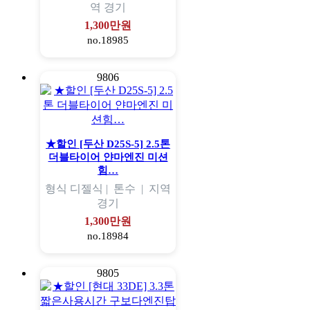
역
경기
1,300만원
no.18985
9806
★할인 [두산 D25S-5] 2.5톤
더블타이어 얀마엔진 미션
힘…
형식
디젤식 |
톤수
|
지역
경기
1,300만원
no.18984
9805