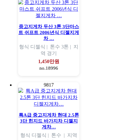
중고지게차 두산 3톤 3단마스
트 쉬프트 2006년식 디젤지게
차 …
형식
디젤식 |
톤수
3톤 |
지
역
경기
1,450만원
no.18996
9817
특A급 중고지게차 현대 2.5톤
3단 힌지드 바가지차 디젤지
게차…
형식
디젤식 |
톤수
|
지역