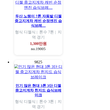
두산 노랭이 7톤 자동발 디젤
중고지게차 캐빈 순정엔진 습
식브레…
형식
디젤식 |
톤수
7톤 |
지
역
경기
1,300만원
no.19005
9825
인기 많은 현대 3톤 3단 디젤
중고지게차 힌지드 습식브레
이크
형식
디젤식 |
톤수
3톤 |
지
역
경기