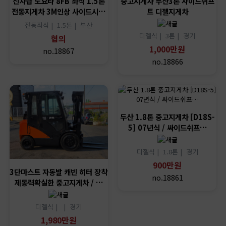
신차급 도요타 8FB 좌식 1.5톤
중고지게차 두산3톤 사이드쉬프
전동지게차 3M인상 사이드시…
트 디젤지게차
전동좌식 |
1.5톤 |
부산
디젤식 |
3톤 |
경기
협의
1,000만원
no.18867
no.18866
두산 1.8톤 중고지게차 [D18S-
5] 07년식 / 싸이드쉬프…
디젤식 |
1.8톤 |
경기
900만원
3단마스트 자동발 캐빈 히터 장착
no.18861
제동력확실한 중고지게차 / …
디젤식 |
|
경기
1,980만원