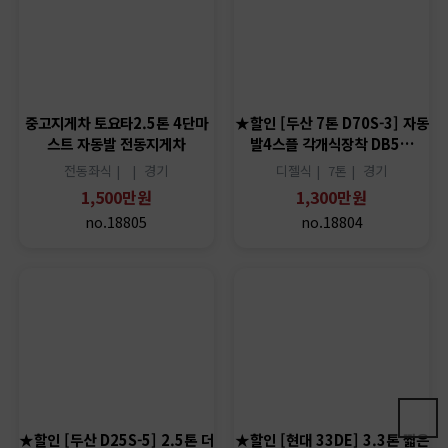
no.18804
중고지게차 토요타2.5톤 4단마
스트 자동발 전동지게차
전동좌식 |
|
경기
1,500만원
no.18805
★할인 [두산 D25S-5] 2.5톤 더
★할인 [현대 33DE] 3.3톤 짧은
블타이어 얀마엔진 미션힘…
사용시간 구보다엔진탑재 제…
디젤식 |
|
경기
디젤식 |
3.3톤 |
경기
1,300만원
1,200만원
no.18803
no.18802
★할인 [현대 HDF30] 현대 3톤
★할인 [현대 25L-7A] 자동발