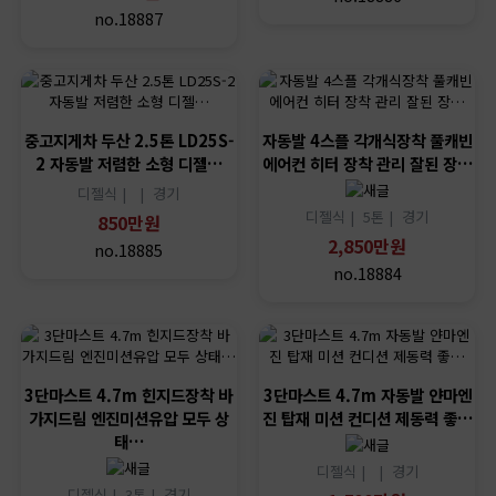
no.18887
중고지게차 두산 2.5톤 LD25S-
자동발 4스플 각개식장착 풀캐빈
2 자동발 저렴한 소형 디젤…
에어컨 히터 장착 관리 잘된 장…
디젤식 |
|
경기
디젤식 |
5톤 |
경기
850만원
2,850만원
no.18885
no.18884
3단마스트 4.7m 힌지드장착 바
3단마스트 4.7m 자동발 얀마엔
가지드림 엔진미션유압 모두 상
진 탑재 미션 컨디션 제동력 좋…
태…
디젤식 |
|
경기
디젤식 |
3톤 |
경기