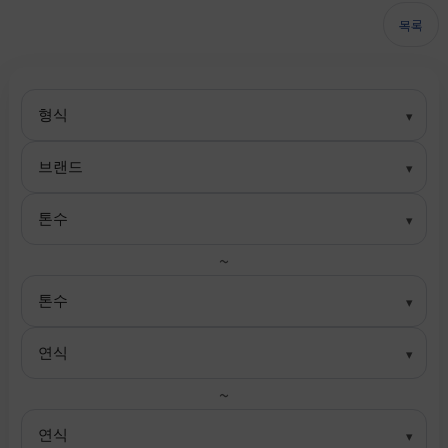
목록
~
~