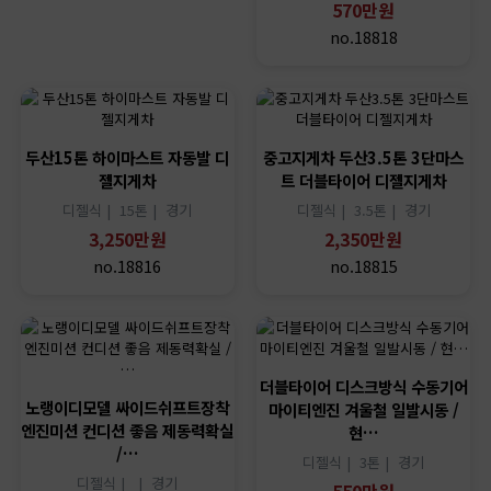
570만원
no.18818
두산15톤 하이마스트 자동발 디
중고지게차 두산3.5톤 3단마스
젤지게차
트 더블타이어 디젤지게차
디젤식 |
15톤 |
경기
디젤식 |
3.5톤 |
경기
3,250만원
2,350만원
no.18816
no.18815
더블타이어 디스크방식 수동기어
노랭이디모델 싸이드쉬프트장착
마이티엔진 겨울철 일발시동 /
엔진미션 컨디션 좋음 제동력확실
현…
/…
디젤식 |
3톤 |
경기
디젤식 |
|
경기