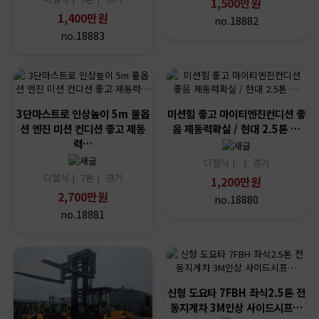
1,500만원
1,400만원
no.18882
no.18883
3단마스트로 인상높이 5m 풀옵
미션힘 좋고 마이티엔진컨디션 좋
션 엔진 미션 컨디션 좋고 제동
음 제동력확실 / 현대 2.5톤 …
력…
디젤식 |
|
경기
디젤식 |
7톤 |
경기
1,200만원
2,700만원
no.18880
no.18881
신형 도요타 7FBH 좌식2.5톤 전
동지게차 3M인상 사이드시프…