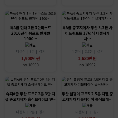
특A급 현대 3톤 3단마스트
특A급 중고지게차 두산 3.3톤 사
2016년식 쉬프트 반캐빈
이드쉬프트 17년식 디젤지게
1900…
차…
디젤식 |
3톤 |
경기
디젤식 |
3.3톤 |
경기
1,900만원
1,680만원
no.18903
no.18902
슈퍼A급 두산 프로7 2톤 3단 디
두산 빨갱이 프로5 2.5톤 디젤 중
젤 중고지게차 습식브레이크 엔…
고지게차 더블타이어 습식브레…
디젤식 |
2톤 |
경기
디젤식 |
|
경기