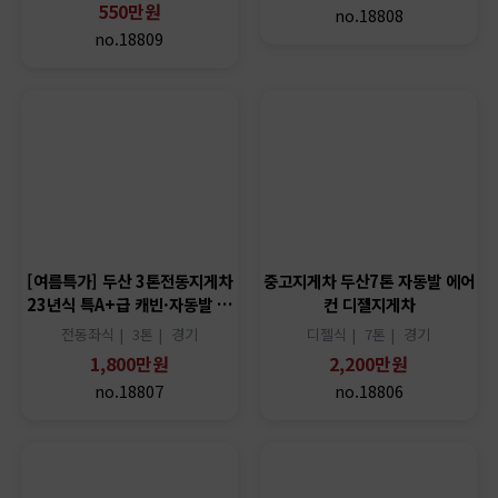
550만원
no.18808
no.18809
[여름특가] 두산 3톤전동지게차
중고지게차 두산7톤 자동발 에어
23년식 특A+급 캐빈·자동발 …
컨 디젤지게차
전동좌식 |
3톤 |
경기
디젤식 |
7톤 |
경기
1,800만원
2,200만원
no.18807
no.18806
★할인 [두산 7톤 D70S-3] 자동
발4스플 각개식장착 DB5…
디젤식 |
7톤 |
경기
1,300만원