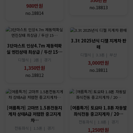
550만원
980만원
no.18813
no.18814
3.3t 2025년식 디젤 지게차 판
3단마스트 인상4.7m 제동력확
매
실 엔진상태 최상급 / 두산 15…
디젤식 |
3.3톤 |
부산
디젤식 |
2톤 |
경기
3,000만원
1,350만원
no.18811
no.18812
[여름특가] 고마쯔 1.5톤전동지
[여름특가] 토요타 1.8톤 자동발
게차 상태A급 저렴한 중고지게
좌식전동 중고지게차 / 20…
차…
전동좌식 |
1.8톤 |
경기
전동좌식 |
1.5톤 |
경기
1,250만원