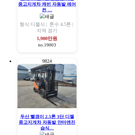
중고지게차 캐빈 자동발 에어
컨 …
형식
디젤식 |
톤수
4.5톤 |
지역
경기
1,900만원
no.19003
9824
두산 빨갱이 2.5톤 3단 디젤
중고지게차 자동발 얀마엔진
습식…