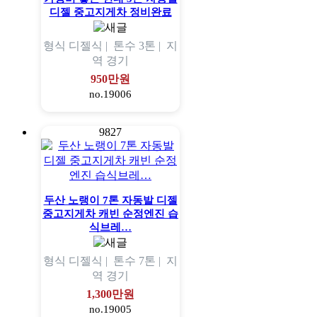
디젤 중고지게차 정비완료
형식
디젤식 |
톤수
3톤 |
지
역
경기
950만원
no.19006
9827
두산 노랭이 7톤 자동발 디젤
중고지게차 캐빈 순정엔진 습
식브레…
형식
디젤식 |
톤수
7톤 |
지
역
경기
1,300만원
no.19005