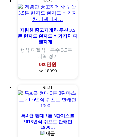
9822
저렴한 중고지게차 두산 3.5
톤 힌지드 흰지드 바가지차 디
젤지게…
형식
디젤식 |
톤수
3.5톤 |
지역
경기
980만원
no.18999
9821
특A급 현대 3톤 3단마스트
2016년식 쉬프트 반캐빈
1900…