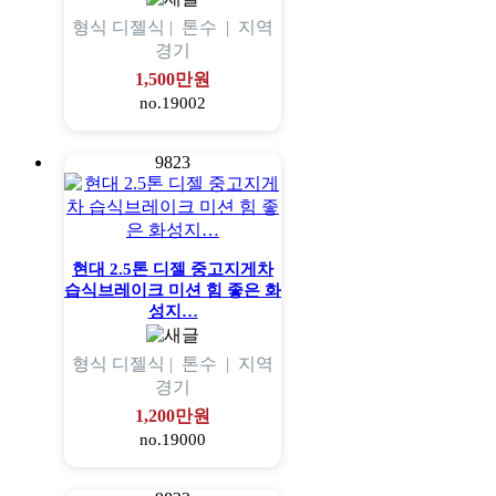
형식
디젤식 |
톤수
|
지역
경기
1,500만원
no.19002
9823
현대 2.5톤 디젤 중고지게차
습식브레이크 미션 힘 좋은 화
성지…
형식
디젤식 |
톤수
|
지역
경기
1,200만원
no.19000