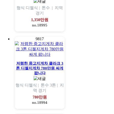
형식
디젤식 |
톤수
|
지역
경기
1,350만원
no.18995
9817
저렴한 중고지게차 클라크 3
톤 디젤지게차 780만원 싸게
팝니다
형식
디젤식 |
톤수
3톤 |
지
역
경기
780만원
no.18994