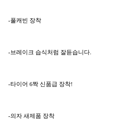
-풀캐빈 장착
-브레이크 습식처럼 잘듣습니다.
-타이어 6짝 신품급 장착!
-의자 새제품 장착