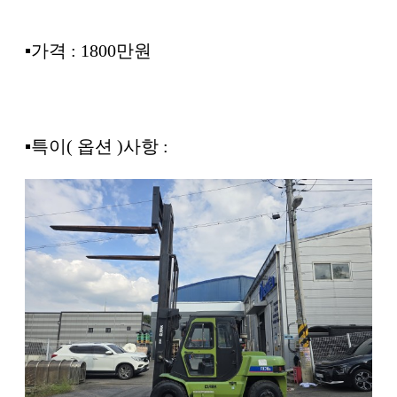
▪︎가격 : 1800만원
▪︎특이( 옵션 )사항 :