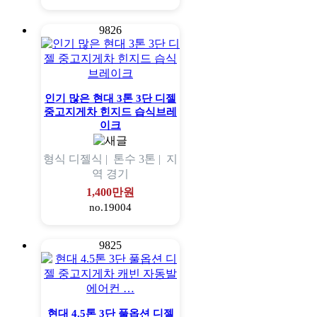
9826
인기 많은 현대 3톤 3단 디젤
중고지게차 힌지드 습식브레
이크
형식
디젤식 |
톤수
3톤 |
지
역
경기
1,400만원
no.19004
9825
현대 4.5톤 3단 풀옵션 디젤