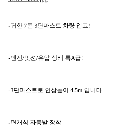
-귀한 7톤 3단마스트 차량 입고!
-엔진/밋션/유압 상태 특A급!
-3단마스트로 인상높이 4.5m 입니다
-편개식 자동발 장착