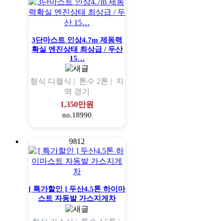
3단마스트 인상4.7m 제동력
확실 엔진상태 최상급 / 두산
15…
형식
디젤식 |
톤수
2톤 |
지
역
경기
1,350만원
no.18990
9812
[ 특가할인 ] 두산4.5톤 하이마
스트 자동발 가스지게차