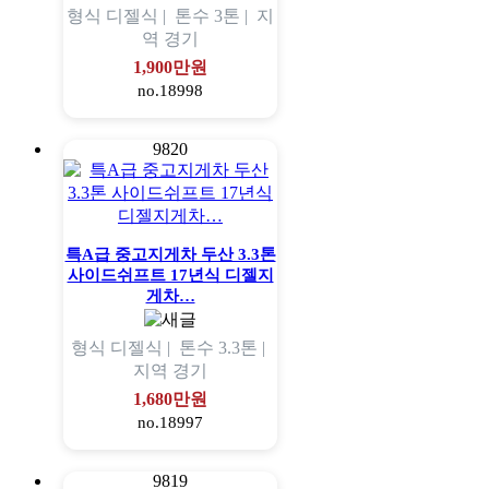
형식
디젤식 |
톤수
3톤 |
지
역
경기
1,900만원
no.18998
9820
특A급 중고지게차 두산 3.3톤
사이드쉬프트 17년식 디젤지
게차…
형식
디젤식 |
톤수
3.3톤 |
지역
경기
1,680만원
no.18997
9819