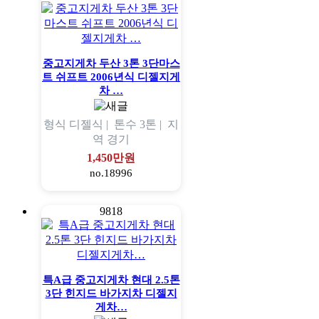
중고지게차 두산 3톤 3단마스
트 쉬프트 2006년식 디젤지게
차 …
형식
디젤식 |
톤수
3톤 |
지
역
경기
1,450만원
no.18996
9818
특A급 중고지게차 현대 2.5톤
3단 힌지드 바가지차 디젤지
게차…