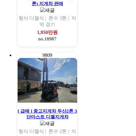
톤) 지게차 판매
형식
디젤식 |
톤수
3톤 |
지
역
경기
1,950만원
no.18987
9809
[ 급매 ] 중고지게차 두산2톤 3
단마스트 디젤지게차
형식
디젤식 |
톤수
2톤 |
지