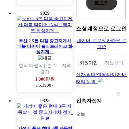
9829
소셜계정으로 로그인
네이버
로그인
카카오
로
두산 2.5톤 디젤 중고지게차
더블 타이어 습식브레이크 화
그인
성지게…
회원가입
정보찾기
형식
디젤식 |
톤수
|
지역
경기
신차/임대/렌탈/타이어/배
1,300만원
터리 문의
no.19007
접속자집계
9828
오늘
가성비 좋은 현대 3톤 자동발