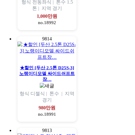
형식
전동좌식 |
톤수
1.5
톤 |
지역
경기
1,000만원
no.18992
9814
★할인 [두산 2.5톤 D25S-3]
노랭이디모델 싸이드쉬프트
장…
형식
디젤식 |
톤수
|
지역
경기
980만원
no.18991
9813