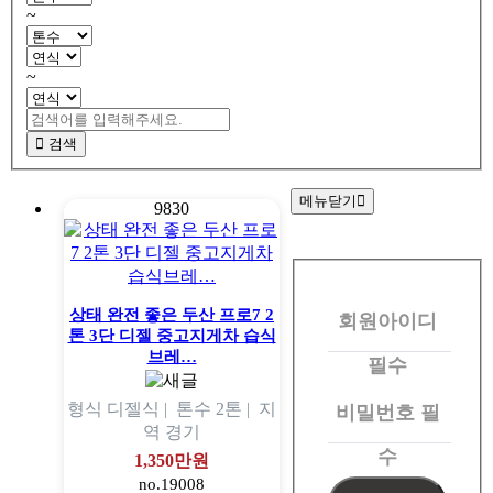
~
~
검색
메뉴닫기
9830
회
원
상태 완전 좋은 두산 프로7 2
회원아이디
로
톤 3단 디젤 중고지게차 습식
그
브레…
필수
인
형식
디젤식 |
톤수
2톤 |
지
비밀번호
필
역
경기
수
1,350만원
no.19008