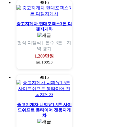
9816
중고지게차 현대포렉스3톤 디
젤지게차
형식
디젤식 |
톤수
3톤 |
지
역
경기
1,200만원
no.18993
9815
중고지게차 니찌유1.5톤 사이
드쉬프트 통타이어 전동지게
차