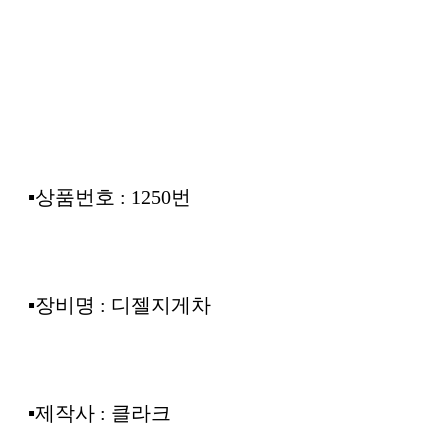
본문
▪︎상품번호 : 1250번
▪︎장비명 : 디젤지게차
▪︎제작사 : 클라크