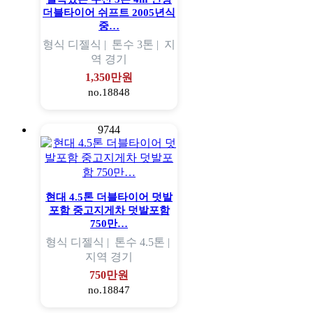
더블타이어 쉬프트 2005년식
중…
형식
디젤식 |
톤수
3톤 |
지
역
경기
1,350만원
no.18848
9744
현대 4.5톤 더블타이어 덧발
포함 중고지게차 덧발포함
750만…
형식
디젤식 |
톤수
4.5톤 |
지역
경기
750만원
no.18847