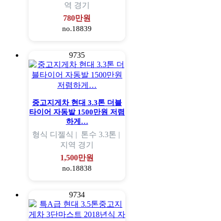
역
경기
780만원
no.18839
9735
중고지게차 현대 3.3톤 더블
타이어 자동발 1500만원 저렴
하게…
형식
디젤식 |
톤수
3.3톤 |
지역
경기
1,500만원
no.18838
9734