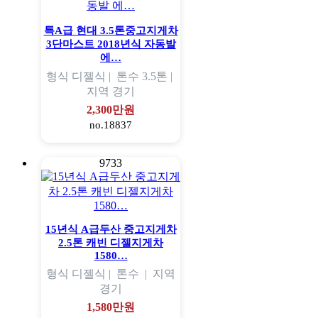
특A급 현대 3.5톤중고지게차
3단마스트 2018년식 자동발
에…
형식
디젤식 |
톤수
3.5톤 |
지역
경기
2,300만원
no.18837
9733
15년식 A급두산 중고지게차
2.5톤 캐빈 디젤지게차
1580…
형식
디젤식 |
톤수
|
지역
경기
1,580만원