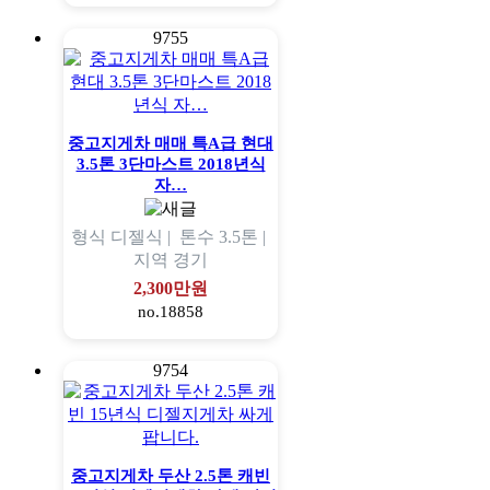
9755
중고지게차 매매 특A급 현대
3.5톤 3단마스트 2018년식
자…
형식
디젤식 |
톤수
3.5톤 |
지역
경기
2,300만원
no.18858
9754
중고지게차 두산 2.5톤 캐빈