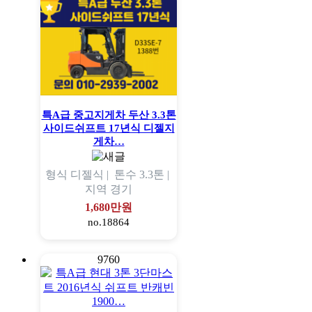
특A급 중고지게차 두산 3.3톤
사이드쉬프트 17년식 디젤지
게차…
형식
디젤식 |
톤수
3.3톤 |
지역
경기
1,680만원
no.18864
9760