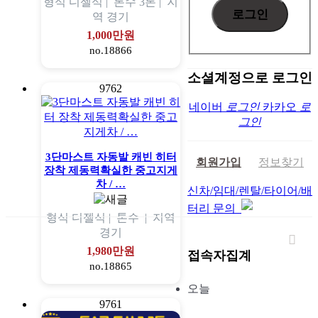
형식
디젤식 |
톤수
3톤 |
지
역
경기
1,000만원
no.18866
소셜계정으로 로그인
9762
네이버
로그인
카카오
로
그인
3단마스트 자동발 캐빈 히터
회원가입
정보찾기
장착 제동력확실한 중고지게
차 / …
신차/임대/렌탈/타이어/배
터리 문의
형식
디젤식 |
톤수
|
지역
경기
1,980만원
접속자집계
no.18865
오늘
9761