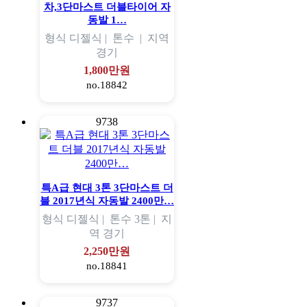
차,3단마스트 더블타이어 자
동발 1…
형식
디젤식 |
톤수
|
지역
경기
1,800만원
no.18842
9738
특A급 현대 3톤 3단마스트 더
블 2017년식 자동발 2400만…
형식
디젤식 |
톤수
3톤 |
지
역
경기
2,250만원
no.18841
9737