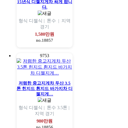
15년식 디젤지게차 싸게 팝니
다.
형식
디젤식 |
톤수
|
지역
경기
1,580만원
no.18857
9753
저렴한 중고지게차 두산 3.5
톤 힌지드 흰지드 바가지차 디
젤지게…
형식
디젤식 |
톤수
3.5톤 |
지역
경기
980만원
no.18856