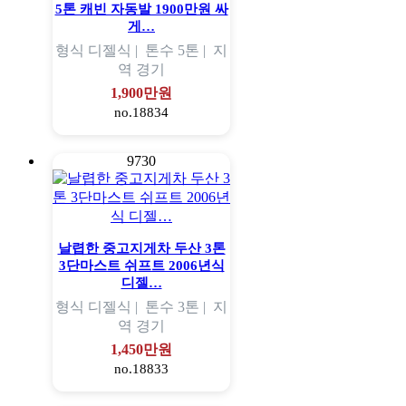
5톤 캐빈 자동발 1900만원 싸
게…
형식
디젤식 |
톤수
5톤 |
지
역
경기
1,900만원
no.18834
9730
날렵한 중고지게차 두산 3톤
3단마스트 쉬프트 2006년식
디젤…
형식
디젤식 |
톤수
3톤 |
지
역
경기
1,450만원
no.18833