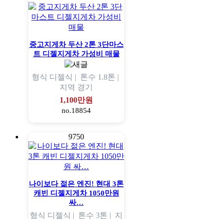
중고지게차 두산 2톤 3단마스
트 디젤지게차 가성비 매물
형식
디젤식 |
톤수
1.8톤 |
지역
경기
1,100만원
no.18854
9750
나이보다 젊은 엔진! 현대 3톤
캐빈 디젤지게차 1050만원
싸…
형식
디젤식 |
톤수
3톤 |
지