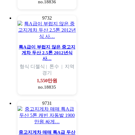
no.18836
9732
특A급이 부럽지 않은 중고지
게차 두산 2.5톤 2012년식
사…
형식
디젤식 |
톤수
|
지역
경기
1,550만원
no.18835
9731
중고지게차 매매 특A급 두산