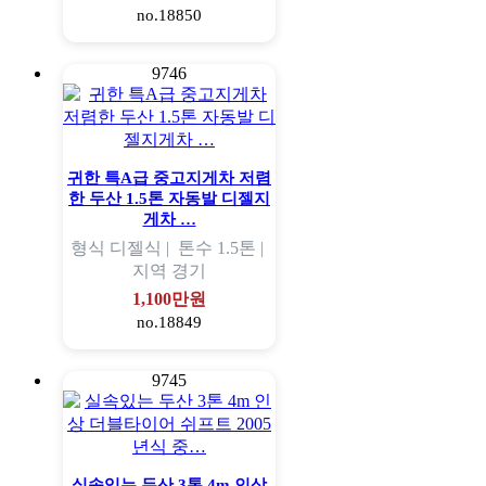
no.18850
9746
귀한 특A급 중고지게차 저렴
한 두산 1.5톤 자동발 디젤지
게차 …
형식
디젤식 |
톤수
1.5톤 |
지역
경기
1,100만원
no.18849
9745
실속있는 두산 3톤 4m 인상