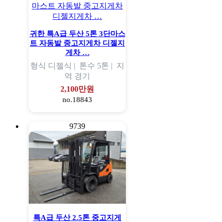
귀한 특A급 두산 5톤 3단마스
트 자동발 중고지게차 디젤지
게차 …
형식
디젤식 |
톤수
5톤 |
지
역
경기
2,100만원
no.18843
9739
특A급 두산 2.5톤 중고지게