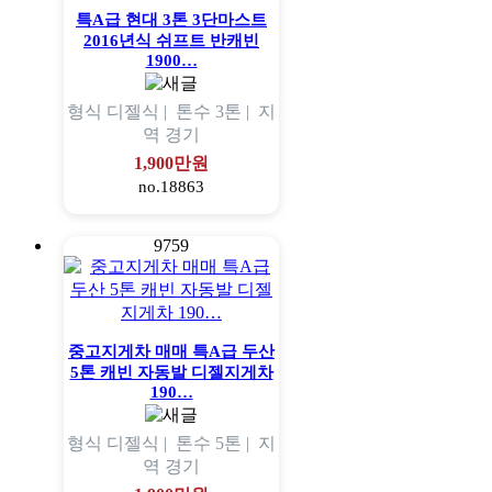
특A급 현대 3톤 3단마스트
2016년식 쉬프트 반캐빈
1900…
형식
디젤식 |
톤수
3톤 |
지
역
경기
1,900만원
no.18863
9759
중고지게차 매매 특A급 두산
5톤 캐빈 자동발 디젤지게차
190…
형식
디젤식 |
톤수
5톤 |
지
역
경기