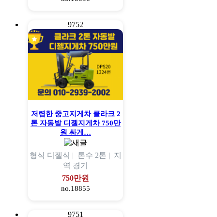
9752
저렴한 중고지게차 클라크 2
톤 자동발 디젤지게차 750만
원 싸게…
형식
디젤식 |
톤수
2톤 |
지
역
경기
750만원
no.18855
9751