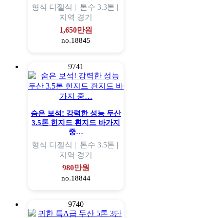
형식
디젤식 |
톤수
3.3톤 |
지역
경기
1,650만원
no.18845
9741
숨은 보석! 강력한 성능 두산
3.5톤 힌지드 흰지드 바가지
중…
형식
디젤식 |
톤수
3.5톤 |
지역
경기
980만원
no.18844
9740