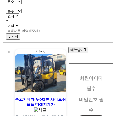
~
~
검색
메뉴닫기
9763
회
원
회원아이디
로
그
필수
인
비밀번호
필
중고지게차 두산3톤 사이드쉬
프트 디젤지게차
수