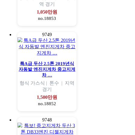
역
경기
1,050만원
no.18853
9749
특A급 두산 2.5톤 2019년식
자동발 엔진지게차 중고지게
차 …
형식
가스식 |
톤수
|
지역
경기
1,500만원
no.18852
9748