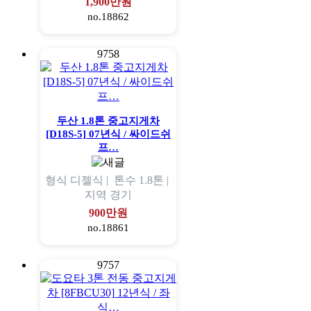
1,900만원
no.18862
9758
두산 1.8톤 중고지게차
[D18S-5] 07년식 / 싸이드쉬
프…
형식
디젤식 |
톤수
1.8톤 |
지역
경기
900만원
no.18861
9757