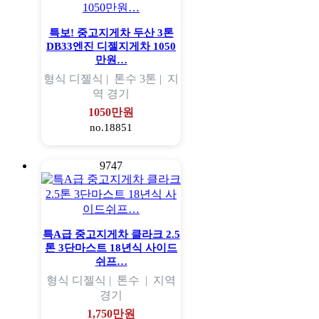
특보! 중고지게차 두산 3톤
DB33엔진 디젤지게차 1050
만원…
형식
디젤식 |
톤수
3톤 |
지
역
경기
1050만원
no.18851
9747
특A급 중고지게차 클라크 2.5
톤 3단마스트 18년식 사이드
쉬프…
형식
디젤식 |
톤수
|
지역
경기
1,750만원