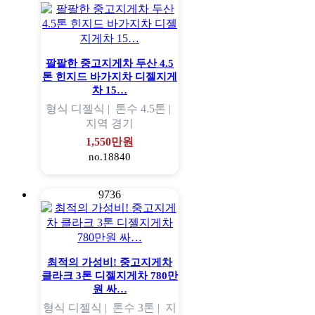
팔팔한 중고지게차 두산 4.5
톤 힌지드 바가지차 디젤지게
차 15…
형식
디젤식 |
톤수
4.5톤 |
지역
경기
1,550만원
no.18840
9736
최적의 가성비! 중고지게차
클라크 3톤 디젤지게차 780만
원 싸…
형식
디젤식 |
톤수
3톤 |
지