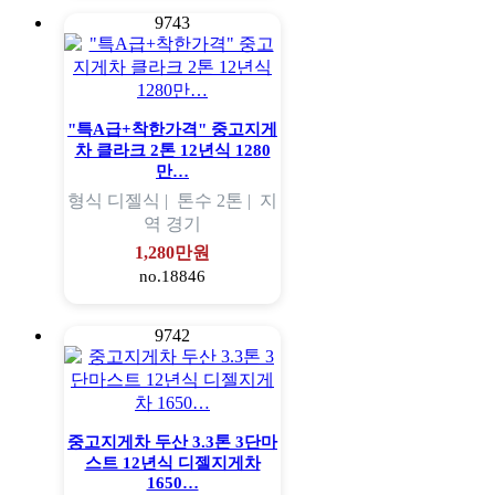
9743
"특A급+착한가격" 중고지게
차 클라크 2톤 12년식 1280
만…
형식
디젤식 |
톤수
2톤 |
지
역
경기
1,280만원
no.18846
9742
중고지게차 두산 3.3톤 3단마
스트 12년식 디젤지게차
1650…