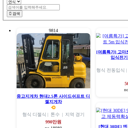
검색
9814
[여름특가] 고마쯔
입식전기
형식
전동입식 
5
n
중고지게차 현대2.5톤 사이드쉬프트 디
젤지게차
형식
디젤식 |
톤수
|
지역
경기
990만원
[현대 30DE]