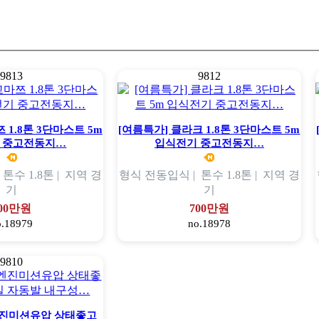
9813
9812
 1.8톤 3단마스트 5m
[여름특가] 클라크 1.8톤 3단마스트 5m
 중고전동지…
입식전기 중고전동지…
|
톤수
1.8톤 |
지역
경
형식
전동입식 |
톤수
1.8톤 |
지역
경
기
기
00만원
700만원
o.18979
no.18978
9810
 엔진미션유압 상태좋고