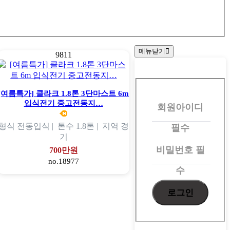
메뉴닫기
9811
회
원
[여름특가] 클라크 1.8톤 3단마스트 6m
입식전기 중고전동지…
회원아이디
로
그
형식
전동입식 |
톤수
1.8톤 |
지역
경
필수
기
인
비밀번호
필
700만원
no.18977
수