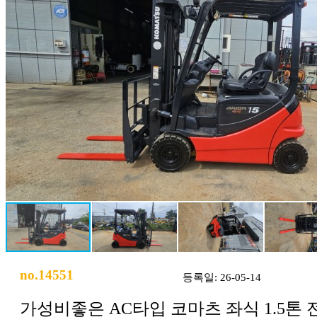
no.14551
등록일: 26-05-14
가성비좋은 AC타입 코마츠 좌식 1.5톤 