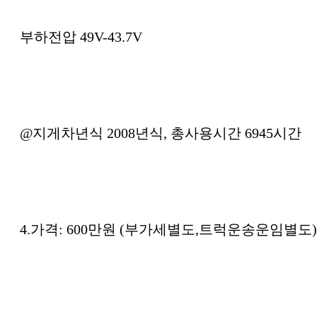
부하전압 49V-43.7V
@지게차년식 2008년식, 총사용시간 6945시간
4.가격: 600만원 (부가세별도,트럭운송운임별도)